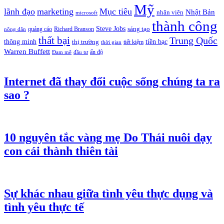
Mỹ
lãnh đạo
marketing
Mục tiêu
Nhật Bản
nhân viên
microsoft
thành công
Steve Jobs
sáng tạo
quảng cáo
Richard Branson
nông dân
thất bại
Trung Quốc
thông minh
tiền bạc
thị trường
tiết kiệm
thời gian
Warren Buffett
ấn độ
Đam mê
đầu tư
Internet đã thay đổi cuộc sống chúng ta ra
sao ?
10 nguyên tắc vàng mẹ Do Thái nuôi dạy
con cái thành thiên tài
Sự khác nhau giữa tình yêu thực dụng và
tình yêu thực tế