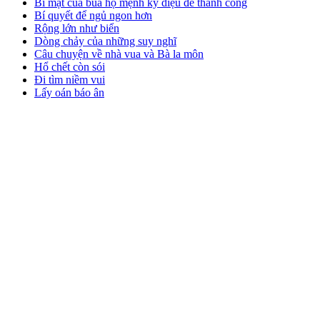
Bí mật của bùa hộ mệnh kỳ diệu để thành công
Bí quyết để ngủ ngon hơn
Rộng lớn như biển
Dòng chảy của những suy nghĩ
Câu chuyện về nhà vua và Bà la môn
Hổ chết còn sói
Đi tìm niềm vui
Lấy oán báo ân