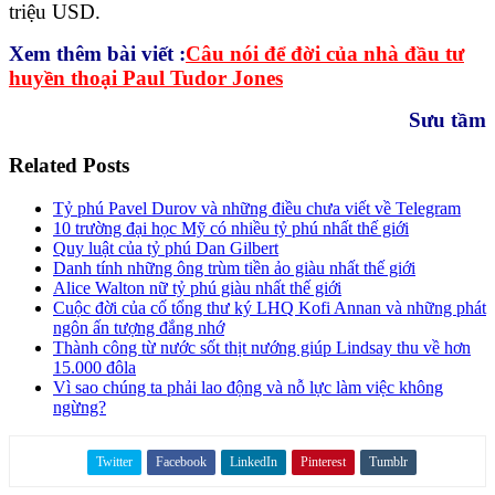
triệu USD.
Xem thêm bài viết :
Câu nói để đời của nhà đầu tư
huyền thoại Paul Tudor Jones
Sưu tầm
Related Posts
Tỷ phú Pavel Durov và những điều chưa viết về Telegram
10 trường đại học Mỹ có nhiều tỷ phú nhất thế giới
Quy luật của tỷ phú Dan Gilbert
Danh tính những ông trùm tiền ảo giàu nhất thế giới
Alice Walton nữ tỷ phú giàu nhất thế giới
Cuộc đời của cố tổng thư ký LHQ Kofi Annan và những phát
ngôn ấn tượng đắng nhớ
Thành công từ nước sốt thịt nướng giúp Lindsay thu về hơn
15.000 đôla
Vì sao chúng ta phải lao động và nỗ lực làm việc không
ngừng?
Twitter
Facebook
LinkedIn
Pinterest
Tumblr
Share on