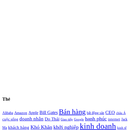
Thẻ
Bán hàng
Bill Gates
CEO
Apple
Amazon
Alibaba
bất động sản
châu Á
hạnh phúc
doanh nhân
Do Thái
cuộc sống
internet
Jack
Giao tiếp
Google
kinh doanh
Khó Khăn
khởi nghiệp
khách hàng
Ma
kinh tế