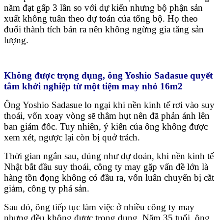
năm đạt gấp 3 lần so với dự kiến nhưng bộ phận sản
xuất không tuân theo dự toán của tổng bộ. Họ theo
đuổi thành tích bán ra nên không ngừng gia tăng sản
lượng.
Không được trọng dụng, ông Yoshio Sadasue quyết
tâm khởi nghiệp từ một tiệm may nhỏ 16m2
Ông Yoshio Sadasue lo ngại khi nền kinh tế rơi vào suy
thoái, vốn xoay vòng sẽ thâm hụt nên đã phản ánh lên
ban giám đốc. Tuy nhiên, ý kiến của ông không được
xem xét, ngược lại còn bị quở trách.
Thời gian ngắn sau, đúng như dự đoán, khi nền kinh tế
Nhật bắt đầu suy thoái, công ty may gặp vấn đề lớn là
hàng tồn đọng không có đầu ra, vốn luân chuyển bị cắt
giảm, công ty phá sản.
Sau đó, ông tiếp tục làm việc ở nhiều công ty may
nhưng đều không được trọng dụng. Năm 35 tuổi, ông