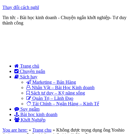
Thay đổi cách nghĩ
Tin tức - Bài học kinh doanh - Chuyện ngắn khởi nghiệp- Tư duy
thành công
Trang chủ
Chuyện ngắn
Sách hay
Marketing – Bán Hàng
Nhân Vật – Bài Học Kinh doanh
Sách tư duy – Kỹ năng sống
Quản Trị – Lãnh Đạo
Tài Chính – Ngân Hàng – Kinh Tế
Suy ngẫm
Bài học kinh doanh
Khởi Nghiệp
You are here:
»
Trang chu
»
Không được trọng dụng ông Yoshio