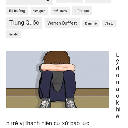
tiền bạc
thị trường
tiết kiệm
thời gian
Trung Quốc
Warren Buffett
Đam mê
đầu tư
ấn độ
L
ý
d
o
n
à
o
k
hi
ế
n trẻ vị thành niên cư xử bạo lực