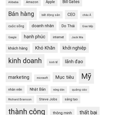
Bill Gates
Apple
Amazon
Alibaba
Bán hàng
CEO
bất động sản
châu Á
doanh nhân
Do Thái
cuộc sống
Giao tiếp
hạnh phúc
internet
Jack Ma
Google
Khó Khăn
khởi nghiệp
khách hàng
kinh doanh
lãnh đạo
kinh tế
Mỹ
Mục tiêu
marketing
microsoft
Nhật Bản
nhân viên
quảng cáo
nông dân
Steve Jobs
sáng tạo
Richard Branson
thành công
thất bại
thông minh