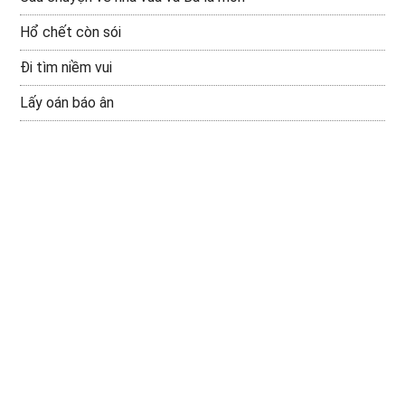
Hổ chết còn sói
Đi tìm niềm vui
Lấy oán báo ân