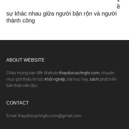
ề
sự khác nhau giữa người bận rộn và người
thành công
ABOUT WEBSITE
Chào mừng bạn đến Website
thaydoicachnghi.com
, chuyên
mục giới thiệu tin tức
khởi nghiệp
, bài học hay,
sách
phát triển
bản thân nên đọc
CONTACT
Email: thaydoicachnghi.com@gmail.com