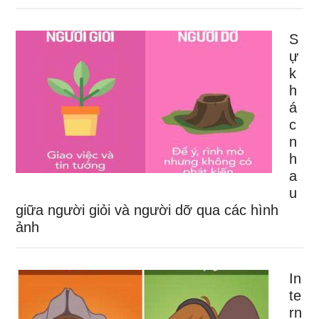
S
ự
k
h
á
c
n
h
a
u
giữa người giỏi và người dỡ qua các hình
ảnh
In
te
rn