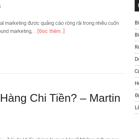
5
B
ital marketing được quảng cáo rộng rãi trong nhiều cuốn
ound marketing, …
[Đọc thêm...]
B
R
D
C
H
Hàng Chi Tiền? – Martin
Đi
L
1