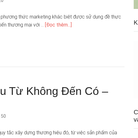
20
t phương thức marketing khác biệt được sử dụng đề thực
K
tiến thương mại với …
[Đọc thêm...]
ệu Từ Không Đến Có –
C
150
v
y tắc xây dựng thương hiệu đó, từ việc sản phẩm của