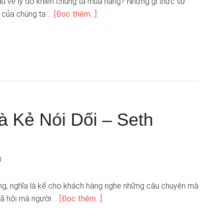
âu về lý do khiến chúng ta mua hàng? Những gì thực sự
h của chúng ta …
[Đọc thêm...]
à Kẻ Nói Dối – Seth
0
ting, nghĩa là kể cho khách hàng nghe những câu chuyện mà
xã hội mà người …
[Đọc thêm...]