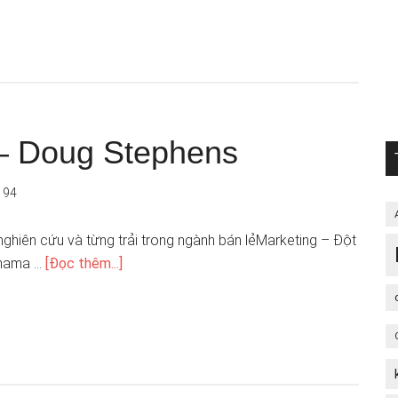
– Doug Stephens
194
ghiên cứu và từng trải trong ngành bán lẻMarketing – Đột
Shama …
[Đọc thêm...]