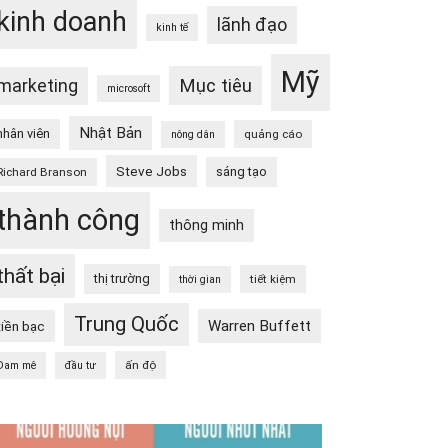
kinh doanh
lãnh đạo
kinh tế
Mỹ
Mục tiêu
marketing
microsoft
Nhật Bản
nhân viên
quảng cáo
nông dân
Steve Jobs
sáng tạo
Richard Branson
thành công
thông minh
thất bại
thị trường
tiết kiệm
thời gian
Trung Quốc
Warren Buffett
tiền bạc
ấn độ
Đam mê
đầu tư