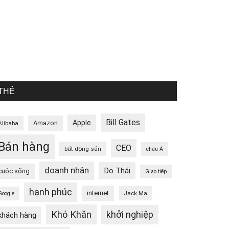
THẺ
Bill Gates
Apple
Amazon
Alibaba
Bán hàng
CEO
bất động sản
châu Á
doanh nhân
Do Thái
cuộc sống
Giao tiếp
hạnh phúc
internet
Jack Ma
Google
Khó Khăn
khởi nghiệp
khách hàng