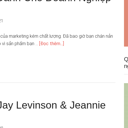
21
n của marketing kém chất lượng. Đã bao giờ bạn chán nản
ó vì sản phẩm bạn …
[Đọc thêm...]
Q
n
Jay Levinson & Jeannie