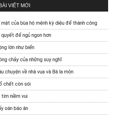
BÀI VIẾT MỚI
í mật của bùa hộ mệnh kỳ diệu để thành công
í quyết để ngủ ngon hơn
ộng lớn như biển
òng chảy của những suy nghĩ
âu chuyện về nhà vua và Bà la môn
ổ chết còn sói
 tìm niềm vui
ấy oán báo ân