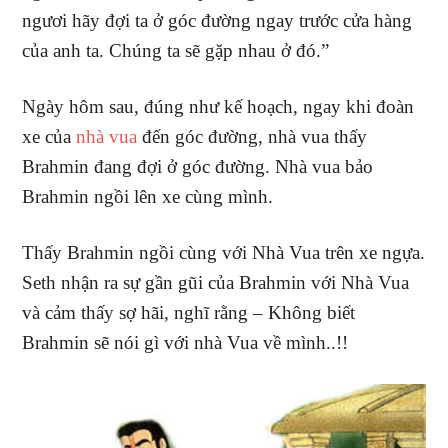
ngươi hãy đợi ta ở góc đường ngay trước cửa hàng
của anh ta. Chúng ta sẽ gặp nhau ở đó.”
Ngày hôm sau, đúng như kế hoạch, ngay khi đoàn
xe của
nhà vua
đến góc đường, nhà vua thấy
Brahmin đang đợi ở góc đường. Nhà vua bảo
Brahmin ngồi lên xe cùng mình.
Thấy Brahmin ngồi cùng với Nhà Vua trên xe ngựa.
Seth nhận ra sự gần gũi của Brahmin với Nhà Vua
và cảm thấy sợ hãi, nghĩ rằng – Không biết
Brahmin sẽ nói gì với nhà Vua về mình..!!