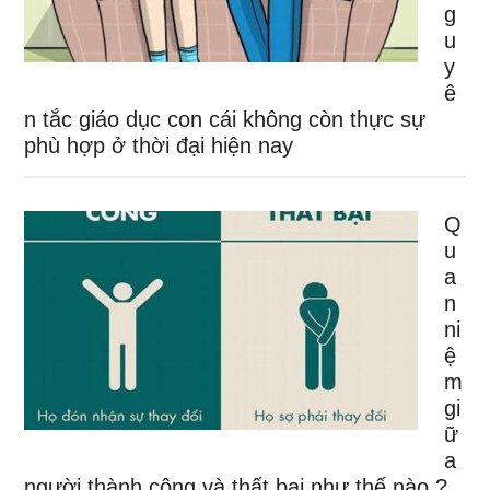
g
u
y
ê
n tắc giáo dục con cái không còn thực sự
phù hợp ở thời đại hiện nay
Q
u
a
n
ni
ệ
m
gi
ữ
a
người thành công và thất bại như thế nào ?