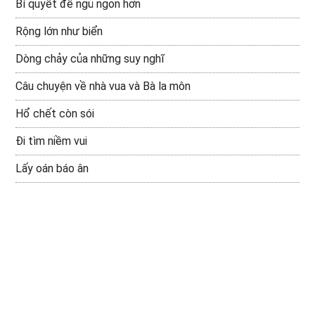
Bí quyết để ngủ ngon hơn
Rộng lớn như biển
Dòng chảy của những suy nghĩ
Câu chuyện về nhà vua và Bà la môn
Hổ chết còn sói
Đi tìm niềm vui
Lấy oán báo ân