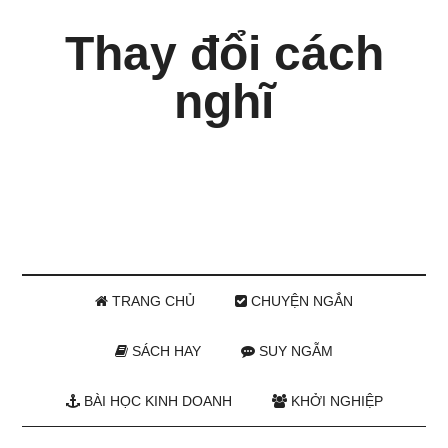
Thay đổi cách
nghĩ
TRANG CHỦ
CHUYỆN NGẮN
SÁCH HAY
SUY NGẪM
BÀI HỌC KINH DOANH
KHỞI NGHIỆP