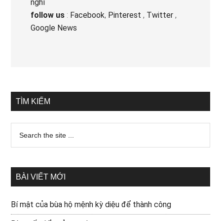
nghĩ
follow us
:
Facebook
,
Pinterest
,
Twitter
,
Google News
TÌM KIẾM
BÀI VIẾT MỚI
Bí mật của bùa hộ mệnh kỳ diệu để thành công