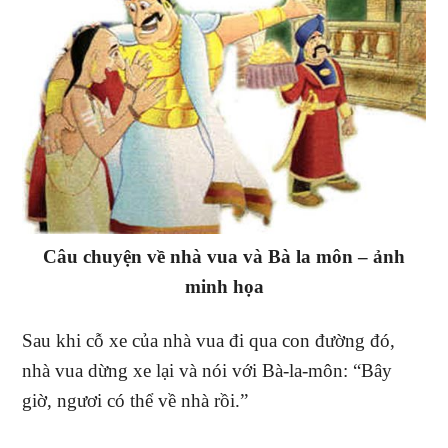
Câu chuyện về nhà vua và Bà la môn – ảnh
minh họa
Sau khi cỗ xe của nhà vua đi qua con đường đó,
nhà vua dừng xe lại và nói với Bà-la-môn: “Bây
giờ, ngươi có thể về nhà rồi.”