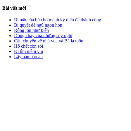
Bài viết mới
Bí mật của bùa hộ mệnh kỳ diệu để thành công
Bí quyết để ngủ ngon hơn
Rộng lớn như biển
Dòng chảy của những suy nghĩ
Câu chuyện về nhà vua và Bà la môn
Hổ chết còn sói
Đi tìm niềm vui
Lấy oán báo ân