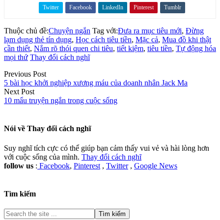
Twitter
Facebook
LinkedIn
Pinterest
Tumblr
Share on
Thuộc chủ đề:
Chuyện ngắn
Tag với:
Đưa ra mục tiêu mới
,
Đừng
lạm dụng thẻ tín dụng
,
Học cách tiêu tiền
,
Mặc cả
,
Mua đồ khi thật
cần thiết
,
Nắm rõ thói quen chi tiêu
,
tiết kiệm
,
tiêu tiền
,
Tự động hóa
mọi thứ
Thay đổi cách nghĩ
Previous Post
5 bài học khởi nghiệp xương máu của doanh nhân Jack Ma
Next Post
10 mẩu truyện ngắn trong cuộc sống
Nói về
Thay đổi cách nghĩ
Suy nghĩ tích cực có thể giúp bạn cảm thấy vui vẻ và hài lòng hơn
với cuộc sống của mình.
Thay đổi cách nghĩ
follow us
:
Facebook
,
Pinterest
,
Twitter
,
Google News
Tìm kiếm