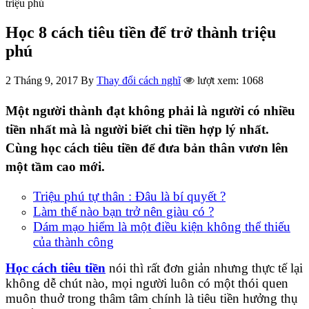
triệu phú
Học 8 cách tiêu tiền để trở thành triệu
phú
2 Tháng 9, 2017
By
Thay đổi cách nghĩ
lượt xem: 1068
Một người thành đạt không phải là người có nhiều
tiền nhất mà là người biết chi tiền hợp lý nhất.
Cùng học cách tiêu tiền để đưa bản thân vươn lên
một tầm cao mới.
Triệu phú tự thân : Đâu là bí quyết ?
Làm thế nào bạn trở nên giàu có ?
Dám mạo hiểm là một điều kiện không thể thiếu
của thành công
Học cách tiêu tiền
nói thì rất đơn giản nhưng thực tế lại
không dễ chút nào, mọi người luôn có một thói quen
muôn thuở trong thâm tâm chính là tiêu tiền hưởng thụ