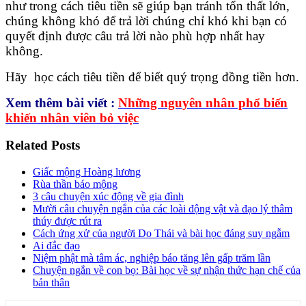
như trong cách tiêu tiền sẽ giúp bạn tránh tổn thất lớn,
chúng không khó để trả lời chúng chỉ khó khi bạn có
quyết định được câu trả lời nào phù hợp nhất hay
không.
Hãy học cách tiêu tiền để biết quý trọng đồng tiền hơn.
Xem thêm bài viết :
Những nguyên nhân phổ biến
khiến nhân viên bỏ việc
Related Posts
Giấc mộng Hoàng lương
Rùa thần báo mộng
3 câu chuyện xúc động về gia đình
Mười câu chuyện ngắn của các loài động vật và đạo lý thâm
thúy được rút ra
Cách ứng xử của người Do Thái và bài học đáng suy ngẫm
Ai đắc đạo
Niệm phật mà tâm ác, nghiệp báo tăng lên gấp trăm lần
Chuyện ngắn về con bọ: Bài học về sự nhận thức hạn chế của
bản thân