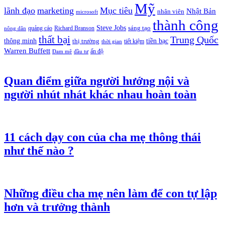
Mỹ
lãnh đạo
marketing
Mục tiêu
Nhật Bản
nhân viên
microsoft
thành công
Steve Jobs
sáng tạo
quảng cáo
Richard Branson
nông dân
thất bại
Trung Quốc
thông minh
tiền bạc
thị trường
tiết kiệm
thời gian
Warren Buffett
ấn độ
Đam mê
đầu tư
Quan điểm giữa người hướng nội và
người nhút nhát khác nhau hoàn toàn
11 cách dạy con của cha mẹ thông thái
như thế nào ?
Những điều cha mẹ nên làm để con tự lập
hơn và trưởng thành