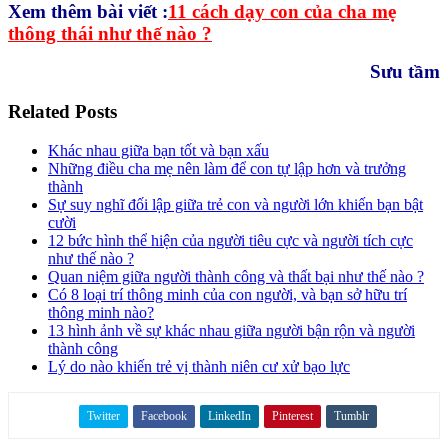
Xem thêm bài viết :
11 cách dạy con của cha mẹ
thông thái như thế nào ?
Sưu tầm
Related Posts
Khác nhau giữa bạn tốt và bạn xấu
Những điều cha mẹ nên làm để con tự lập hơn và trưởng
thành
Sự suy nghĩ đối lập giữa trẻ con và người lớn khiến bạn bật
cười
12 bức hình thể hiện của người tiêu cực và người tích cực
như thế nào ?
Quan niệm giữa người thành công và thất bại như thế nào ?
Có 8 loại trí thông minh của con người, và bạn sở hữu trí
thông minh nào?
13 hình ảnh về sự khác nhau giữa người bận rộn và người
thành công
Lý do nào khiến trẻ vị thành niên cư xử bạo lực
Twitter
Facebook
LinkedIn
Pinterest
Tumblr
Share on