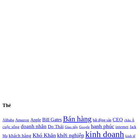
Thẻ
Bán hàng
Bill Gates
CEO
Apple
Amazon
Alibaba
bất động sản
châu Á
hạnh phúc
doanh nhân
Do Thái
cuộc sống
internet
Jack
Giao tiếp
Google
kinh doanh
Khó Khăn
khởi nghiệp
khách hàng
Ma
kinh tế