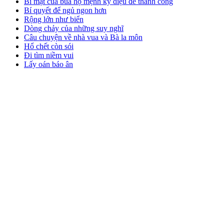
Bí mật của bùa hộ mệnh kỳ diệu để thành công
Bí quyết để ngủ ngon hơn
Rộng lớn như biển
Dòng chảy của những suy nghĩ
Câu chuyện về nhà vua và Bà la môn
Hổ chết còn sói
Đi tìm niềm vui
Lấy oán báo ân