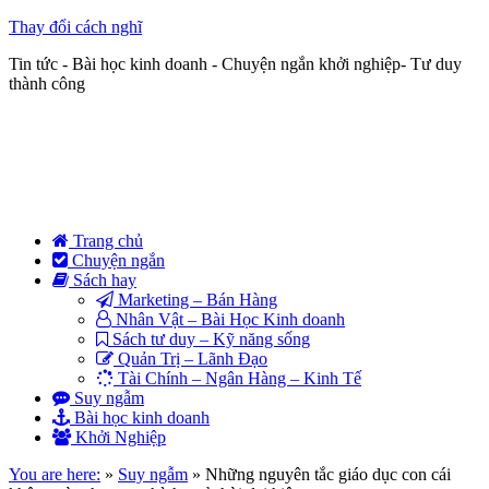
Thay đổi cách nghĩ
Tin tức - Bài học kinh doanh - Chuyện ngắn khởi nghiệp- Tư duy
thành công
Trang chủ
Chuyện ngắn
Sách hay
Marketing – Bán Hàng
Nhân Vật – Bài Học Kinh doanh
Sách tư duy – Kỹ năng sống
Quản Trị – Lãnh Đạo
Tài Chính – Ngân Hàng – Kinh Tế
Suy ngẫm
Bài học kinh doanh
Khởi Nghiệp
You are here:
»
Suy ngẫm
»
Những nguyên tắc giáo dục con cái