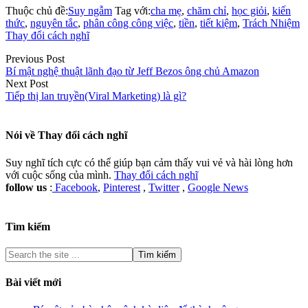
Thuộc chủ đề:
Suy ngẫm
Tag với:
cha mẹ
,
chăm chỉ
,
học giỏi
,
kiến
thức
,
nguyên tắc
,
phân công công việc
,
tiền
,
tiết kiệm
,
Trách Nhiệm
Thay đổi cách nghĩ
Previous Post
Bí mật nghệ thuật lãnh đạo từ Jeff Bezos ông chủ Amazon
Next Post
Tiếp thị lan truyền(Viral Marketing) là gì?
Nói về
Thay đổi cách nghĩ
Suy nghĩ tích cực có thể giúp bạn cảm thấy vui vẻ và hài lòng hơn
với cuộc sống của mình.
Thay đổi cách nghĩ
follow us
:
Facebook
,
Pinterest
,
Twitter
,
Google News
Tìm kiếm
Bài viết mới