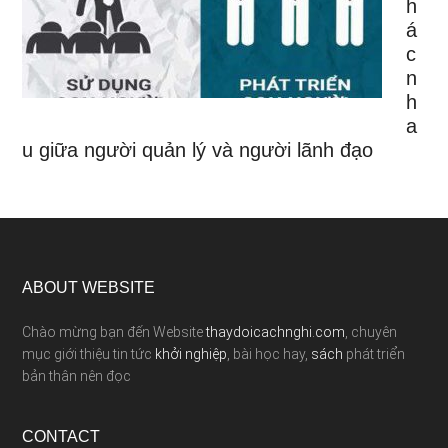
h
á
c
n
h
a
u giữa người quản lý và người lãnh đạo
ABOUT WEBSITE
Chào mừng bạn đến Website
thaydoicachnghi.com
, chuyên
mục giới thiệu tin tức
khởi nghiệp
, bài học hay,
sách
phát triển
bản thân nên đọc
CONTACT