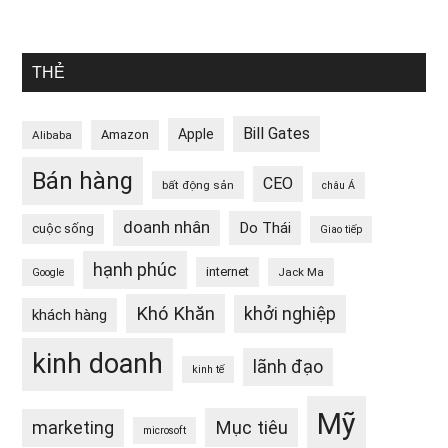
THẺ
Bill Gates
Apple
Amazon
Alibaba
Bán hàng
CEO
bất động sản
châu Á
doanh nhân
Do Thái
cuộc sống
Giao tiếp
hạnh phúc
internet
Jack Ma
Google
Khó Khăn
khởi nghiệp
khách hàng
kinh doanh
lãnh đạo
kinh tế
Mỹ
Mục tiêu
marketing
microsoft