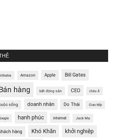
THẺ
Bill Gates
Apple
Amazon
Alibaba
Bán hàng
CEO
bất động sản
châu Á
doanh nhân
Do Thái
cuộc sống
Giao tiếp
hạnh phúc
internet
Jack Ma
Google
Khó Khăn
khởi nghiệp
khách hàng