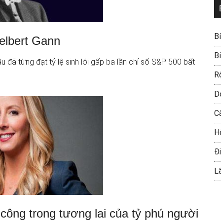
B
elbert Gann
B
ã từng đạt tỷ lệ sinh lới gấp ba lần chỉ số S&P 500 bất
R
D
C
H
Đi
L
công trong tương lai của tỷ phú người