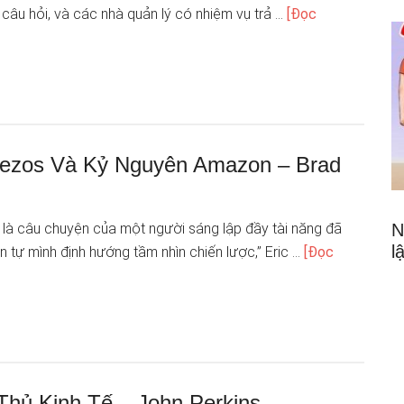
 câu hỏi, và các nhà quản lý có nhiệm vụ trả …
[Đọc
Bezos Và Kỷ Nguyên Amazon – Brad
N
là câu chuyện của một người sáng lập đầy tài năng đã
l
 tự mình định hướng tầm nhìn chiến lược,” Eric …
[Đọc
Thủ Kinh Tế – John Perkins