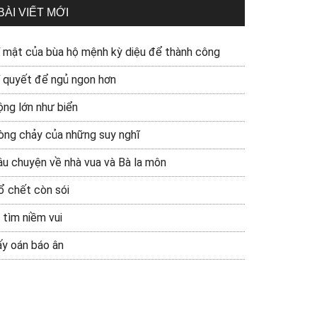
BÀI VIẾT MỚI
í mật của bùa hộ mệnh kỳ diệu để thành công
í quyết để ngủ ngon hơn
ộng lớn như biển
òng chảy của những suy nghĩ
âu chuyện về nhà vua và Bà la môn
ổ chết còn sói
 tìm niềm vui
ấy oán báo ân