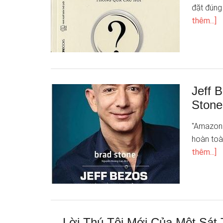
đặt đúng
thêm...]
Jeff 
Stone
"Amazon 
hoàn toàn
thêm...]
Lời Thú Tội Mới Của Một Sát 