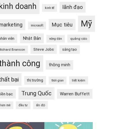
kinh doanh
lãnh đạo
kinh tế
Mỹ
Mục tiêu
marketing
microsoft
Nhật Bản
nhân viên
quảng cáo
nông dân
Steve Jobs
sáng tạo
Richard Branson
thành công
thông minh
thất bại
thị trường
tiết kiệm
thời gian
Trung Quốc
Warren Buffett
tiền bạc
ấn độ
Đam mê
đầu tư