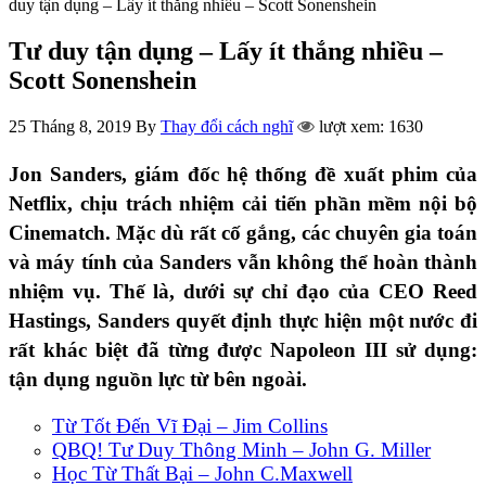
duy tận dụng – Lấy ít thắng nhiều – Scott Sonenshein
Tư duy tận dụng – Lấy ít thắng nhiều –
Scott Sonenshein
25 Tháng 8, 2019
By
Thay đổi cách nghĩ
lượt xem: 1630
Jon Sanders, giám đốc hệ thống đề xuất phim của
Netflix, chịu trách nhiệm cải tiến phần mềm nội bộ
Cinematch. Mặc dù rất cố gắng, các chuyên gia toán
và máy tính của Sanders vẫn không thể hoàn thành
nhiệm vụ. Thế là, dưới sự chỉ đạo của CEO Reed
Hastings, Sanders quyết định thực hiện một nước đi
rất khác biệt đã từng được Napoleon III sử dụng:
tận dụng nguồn lực từ bên ngoài.
Từ Tốt Đến Vĩ Đại – Jim Collins
QBQ! Tư Duy Thông Minh – John G. Miller
Học Từ Thất Bại – John C.Maxwell