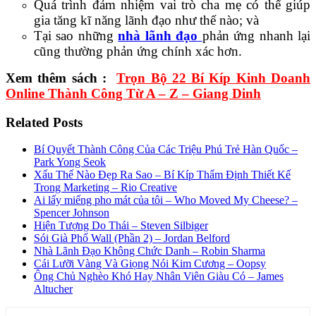
Quá trình đảm nhiệm vai trò cha mẹ có thể giúp
gia tăng kĩ năng lãnh đạo như thế nào; và
Tại sao những
nhà lãnh đạo
phản ứng nhanh lại
cũng thường phản ứng chính xác hơn.
Xem thêm sách :
Trọn Bộ 22 Bí Kíp Kinh Doanh
Online Thành Công Từ A – Z – Giang Dinh
Related Posts
Bí Quyết Thành Công Của Các Triệu Phú Trẻ Hàn Quốc –
Park Yong Seok
Xấu Thế Nào Đẹp Ra Sao – Bí Kíp Thẩm Định Thiết Kế
Trong Marketing – Rio Creative
Ai lấy miếng pho mát của tôi – Who Moved My Cheese? –
Spencer Johnson
Hiện Tượng Do Thái – Steven Silbiger
Sói Già Phố Wall (Phần 2) – Jordan Belford
Nhà Lãnh Đạo Không Chức Danh – Robin Sharma
Cái Lưỡi Vàng Và Giọng Nói Kim Cương – Oopsy
Ông Chủ Nghèo Khó Hay Nhân Viên Giàu Có – James
Altucher