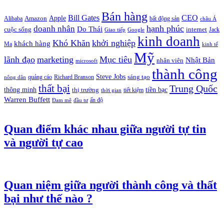
Bán hàng
Bill Gates
CEO
Apple
Amazon
Alibaba
bất động sản
châu Á
hạnh phúc
doanh nhân
Do Thái
cuộc sống
internet
Jack
Giao tiếp
Google
kinh doanh
Khó Khăn
khởi nghiệp
khách hàng
Ma
kinh tế
Mỹ
lãnh đạo
marketing
Mục tiêu
Nhật Bản
nhân viên
microsoft
thành công
Steve Jobs
sáng tạo
quảng cáo
Richard Branson
nông dân
thất bại
Trung Quốc
thông minh
tiền bạc
thị trường
tiết kiệm
thời gian
Warren Buffett
ấn độ
Đam mê
đầu tư
Quan điểm khác nhau giữa người tự tin
và người tự cao
Quan niệm giữa người thành công và thất
bại như thế nào ?