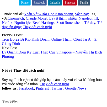
Twitter
Facebook
LinkedIn
Pinterest
Tumblr
Share on
Thuộc chủ đề:
Nhân Vật - Bài Học Kinh doanh
,
Sách hay
Tag
với:
Cinematch
,
Claude Monet
,
Lấy ít thắng nhiều
,
Napoleon III
,
Netflix
,
Nguồn lực
,
Reed Hastings
,
Scott Sonenshein
,
Tư duy
,
Tư
duy tận dụng
Thay đổi cách nghĩ
Previous Post
Trọn Bộ 22 Bí Kíp Kinh Doanh Online Thành Công Từ A – Z –
Giang Dinh
Next Post
Lý Quang Diệu Kỷ Luật Thép Của Singapore – Nguyễn Thị Bích
Phương
Nói về
Thay đổi cách nghĩ
Suy nghĩ tích cực có thể giúp bạn cảm thấy vui vẻ và hài lòng hơn
với cuộc sống của mình.
Thay đổi cách nghĩ
follow us
:
Facebook
,
Pinterest
,
Twitter
,
Google News
Tìm kiếm