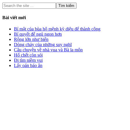
Bài viết mới
Bí mật của bùa hộ mệnh kỳ diệu để thành công
Bí quyết để ngủ ngon hơn
Rộng lớn như biển
Dòng chảy của những suy nghĩ
Câu chuyện về nhà vua và Bà la môn
Hổ chết còn sói
Đi tìm niềm vui
Lấy oán báo ân