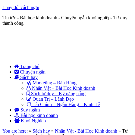
Thay đổi cách nghĩ
Tin tức - Bài học kinh doanh - Chuyện ngắn khởi nghiệp- Tư duy
thành công
Trang chủ
Chuyện ngắn
Sách hay
Marketing – Bán Hàng
Nhân Vật – Bài Học Kinh doanh
Sách tư duy – Kỹ năng sống
Quản Trị – Lãnh Đạo
Tài Chính – Ngân Hàng – Kinh Tế
Suy ngẫm
Bài học kinh doanh
Khởi Nghiệp
You are here:
»
Sách hay
»
Nhân Vật - Bài Học Kinh doanh
»
Tư