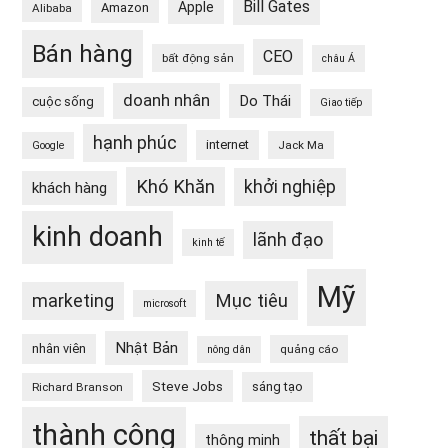
Bill Gates
Apple
Amazon
Alibaba
Bán hàng
CEO
bất động sản
châu Á
doanh nhân
Do Thái
cuộc sống
Giao tiếp
hạnh phúc
internet
Jack Ma
Google
Khó Khăn
khởi nghiệp
khách hàng
kinh doanh
lãnh đạo
kinh tế
Mỹ
Mục tiêu
marketing
microsoft
Nhật Bản
nhân viên
quảng cáo
nông dân
Steve Jobs
sáng tạo
Richard Branson
thành công
thất bại
thông minh