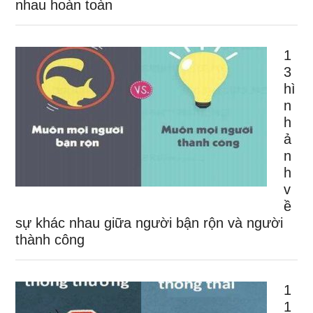
nhau hoàn toàn
1
3
hì
n
h
ả
n
h
v
ề
sự khác nhau giữa người bận rộn và người
thành công
1
1