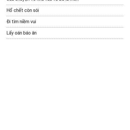
Hổ chết còn sói
Đi tìm niềm vui
Lấy oán báo ân