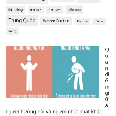
tiền bạc
thị trường
tiết kiệm
thời gian
Trung Quốc
Warren Buffett
Đam mê
đầu tư
ấn độ
Q
u
a
n
đi
ể
m
gi
ữ
a
người hướng nội và người nhút nhát khác