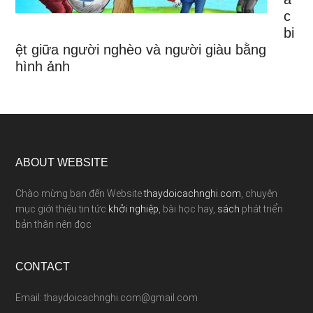
c
bi
ệt giữa người nghèo và người giàu bằng
hình ảnh
ABOUT WEBSITE
Chào mừng bạn đến Website
thaydoicachnghi.com
, chuyên
mục giới thiệu tin tức
khởi nghiệp
, bài học hay,
sách
phát triển
bản thân nên đọc
CONTACT
Email: thaydoicachnghi.com@gmail.com