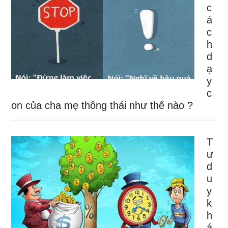
c
á
c
h
d
ạ
y
c
on của cha mẹ thông thái như thế nào ?
T
ư
d
u
y
k
h
á