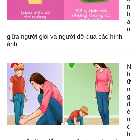
n
h
a
u
giữa người giỏi và người dỡ qua các hình
ảnh
N
h
ữ
n
g
đi
ề
u
c
h