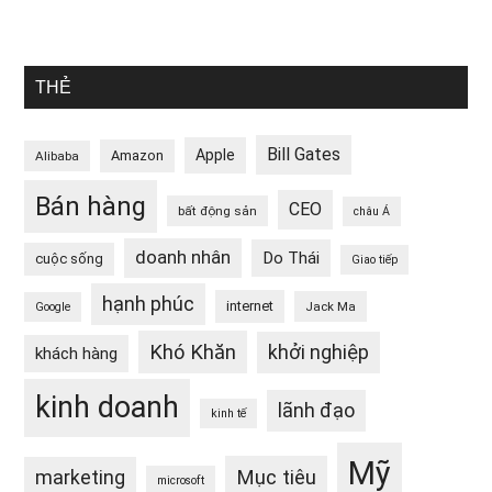
THẺ
Bill Gates
Apple
Amazon
Alibaba
Bán hàng
CEO
bất động sản
châu Á
doanh nhân
Do Thái
cuộc sống
Giao tiếp
hạnh phúc
internet
Jack Ma
Google
Khó Khăn
khởi nghiệp
khách hàng
kinh doanh
lãnh đạo
kinh tế
Mỹ
Mục tiêu
marketing
microsoft