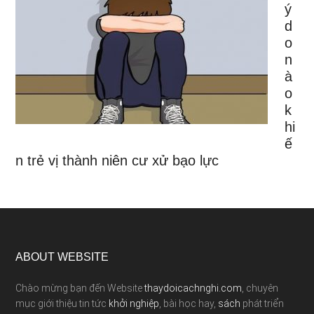
ý
d
o
n
à
o
k
hi
ế
n trẻ vị thành niên cư xử bạo lực
ABOUT WEBSITE
Chào mừng bạn đến Website
thaydoicachnghi.com
, chuyên
mục giới thiệu tin tức
khởi nghiệp
, bài học hay,
sách
phát triển