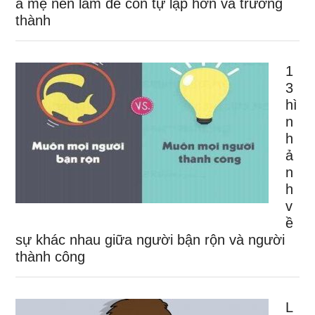
a mẹ nên làm để con tự lập hơn và trưởng
thành
1
3
hì
n
h
ả
n
h
v
ề
sự khác nhau giữa người bận rộn và người
thành công
L