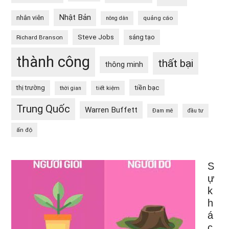
Nhật Bản
nhân viên
quảng cáo
nông dân
Steve Jobs
sáng tạo
Richard Branson
thành công
thất bại
thông minh
tiền bạc
thị trường
tiết kiệm
thời gian
Trung Quốc
Warren Buffett
Đam mê
đầu tư
ấn độ
S
ự
k
h
á
c