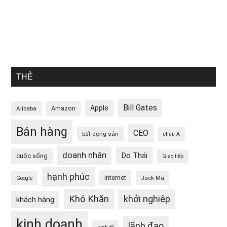
THẺ
Bill Gates
Apple
Amazon
Alibaba
Bán hàng
CEO
bất động sản
châu Á
doanh nhân
Do Thái
cuộc sống
Giao tiếp
hạnh phúc
internet
Jack Ma
Google
Khó Khăn
khởi nghiệp
khách hàng
kinh doanh
lãnh đạo