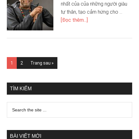
nhất của của những người giàu
tự thân, tạo cảm hứng cho …
[Đọc thêm...]
1
2
Trang sau »
TÌM KIẾM
BÀI VIẾT MỚI