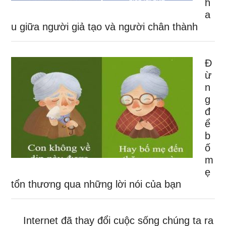
h
a
u giữa người giả tạo và người chân thành
Đ
ừ
n
g
đ
ể
b
ố
m
ẹ
tổn thương qua những lời nói của bạn
Internet đã thay đổi cuộc sống chúng ta ra