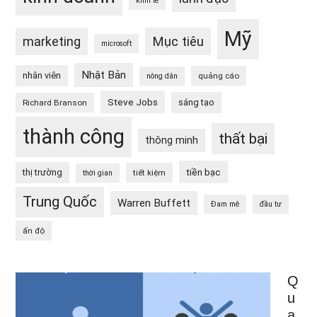
kinh tế
Mỹ
Mục tiêu
marketing
microsoft
Nhật Bản
nhân viên
quảng cáo
nông dân
Steve Jobs
sáng tạo
Richard Branson
thành công
thất bại
thông minh
tiền bạc
thị trường
tiết kiệm
thời gian
Trung Quốc
Warren Buffett
Đam mê
đầu tư
ấn độ
Q
u
a