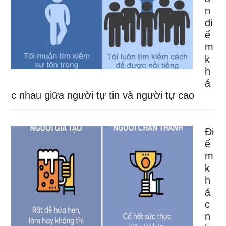
n
đi
ể
m
k
h
á
c nhau giữa người tự tin và người tự cao
Đi
ể
m
k
h
á
c
n