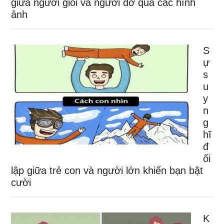
giữa người giỏi và người dỡ qua các hình
ảnh
S
ự
s
u
y
n
g
hĩ
đ
ối
lập giữa trẻ con và người lớn khiến bạn bật
cười
K