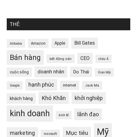
THẺ
Bill Gates
Apple
Amazon
Alibaba
Bán hàng
CEO
bất động sản
châu Á
doanh nhân
Do Thái
cuộc sống
Giao tiếp
hạnh phúc
internet
Jack Ma
Google
Khó Khăn
khởi nghiệp
khách hàng
kinh doanh
lãnh đạo
kinh tế
Mỹ
Mục tiêu
marketing
microsoft