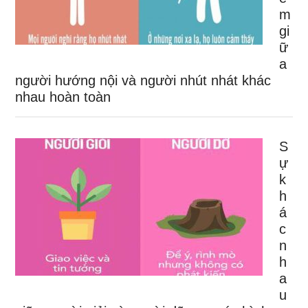
m
gi
ữ
a
người hướng nội và người nhút nhát khác
nhau hoàn toàn
S
ự
k
h
á
c
n
h
a
u