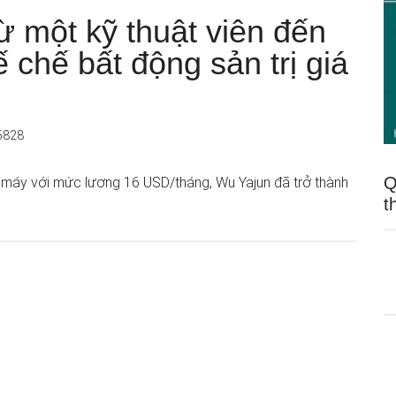
ừ một kỹ thuật viên đến
ế chế bất động sản trị giá
5828
Q
à máy với mức lương 16 USD/tháng, Wu Yajun đã trở thành
t