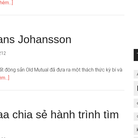
hêm...]
rans Johansson
212
t động sản Old Mutual đã đưa ra một thách thức kỳ bí và
m...]
a chia sẻ hành trình tìm