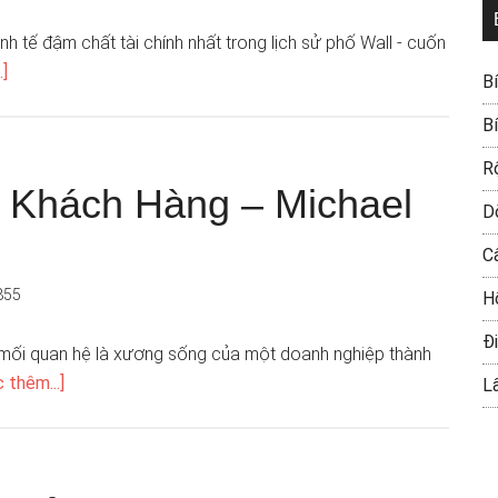
h tế đậm chất tài chính nhất trong lịch sử phố Wall - cuốn
.]
B
B
R
 Khách Hàng – Michael
D
C
855
H
Đi
mối quan hệ là xương sống của một doanh nghiệp thành
 thêm...]
L