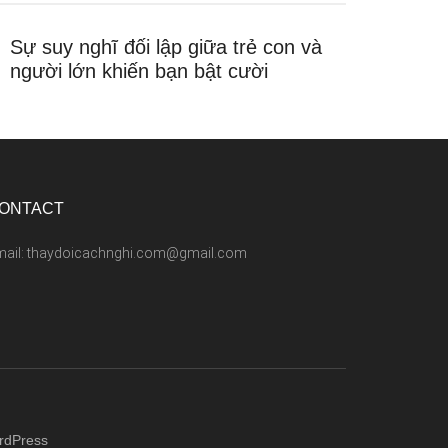
Sự suy nghĩ đối lập giữa trẻ con và
người lớn khiến bạn bật cười
ONTACT
mail: thaydoicachnghi.com@gmail.com
rdPress