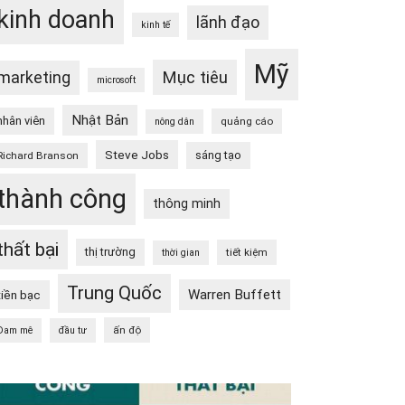
kinh doanh
lãnh đạo
kinh tế
Mỹ
Mục tiêu
marketing
microsoft
Nhật Bản
nhân viên
quảng cáo
nông dân
Steve Jobs
sáng tạo
Richard Branson
thành công
thông minh
thất bại
thị trường
tiết kiệm
thời gian
Trung Quốc
Warren Buffett
tiền bạc
ấn độ
Đam mê
đầu tư