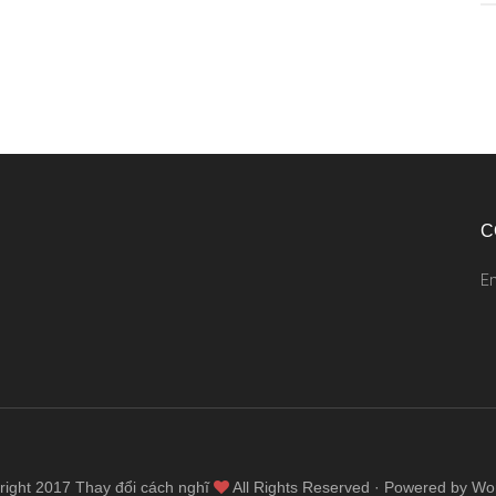
C
E
right 2017
Thay đổi cách nghĩ
All Rights Reserved · Powered by Wo