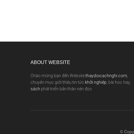
ABOUT WEBSITE
Chào mừng bạn đến Website
thaydoicachnghi.com
,
chuyên mục giới thiệu tin tức
khởi nghiệp
, bài học hay,
sách
phát triển bản thân nên đọc
© Copy