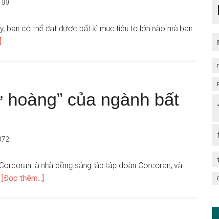
109
, bạn có thể đạt được bất kì mục tiêu to lớn nào mà bạn
]
ữ hoàng” của ngành bất
072
orcoran là nhà đồng sáng lập tập đoàn Corcoran, và
…
[Đọc thêm...]