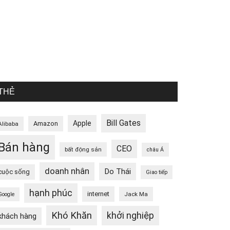
THẺ
Bill Gates
Apple
Amazon
Alibaba
Bán hàng
CEO
bất động sản
châu Á
doanh nhân
Do Thái
cuộc sống
Giao tiếp
hạnh phúc
internet
Jack Ma
Google
Khó Khăn
khởi nghiệp
khách hàng