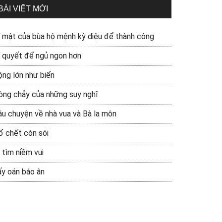
BÀI VIẾT MỚI
í mật của bùa hộ mệnh kỳ diệu để thành công
í quyết để ngủ ngon hơn
ộng lớn như biển
òng chảy của những suy nghĩ
âu chuyện về nhà vua và Bà la môn
ổ chết còn sói
 tìm niềm vui
ấy oán báo ân