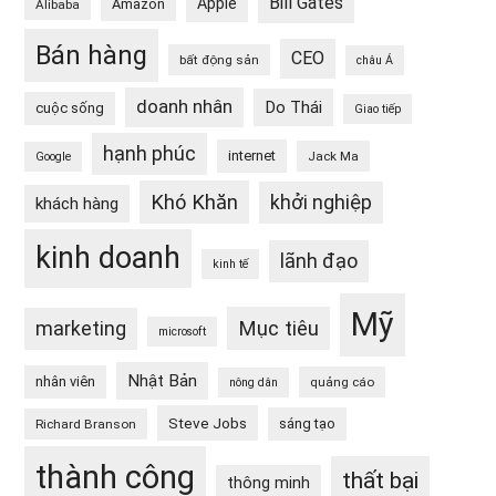
Bill Gates
Apple
Amazon
Alibaba
Bán hàng
CEO
bất động sản
châu Á
doanh nhân
Do Thái
cuộc sống
Giao tiếp
hạnh phúc
internet
Jack Ma
Google
Khó Khăn
khởi nghiệp
khách hàng
kinh doanh
lãnh đạo
kinh tế
Mỹ
Mục tiêu
marketing
microsoft
Nhật Bản
nhân viên
quảng cáo
nông dân
Steve Jobs
sáng tạo
Richard Branson
thành công
thất bại
thông minh