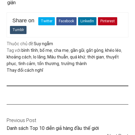
giận
Share on
Twitter
Facebook
LinkedIn
Pinterest
Tumblr
Thuộc chủ đề:
Suy ngẫm
Tag với:
bình tĩnh
,
bố mẹ
,
cha mẹ
,
gần gũi
,
gắt gỏng
,
khéo léo
,
khoảng cách
,
lo lắng
,
Mâu thuẫn
,
quá khứ
,
thời gian
,
thuyết
phục
,
tình cảm
,
tổn thương
,
trưởng thành
Thay đổi cách nghĩ
Previous Post
Danh sách Top 10 diễn giả hàng đầu thế giới