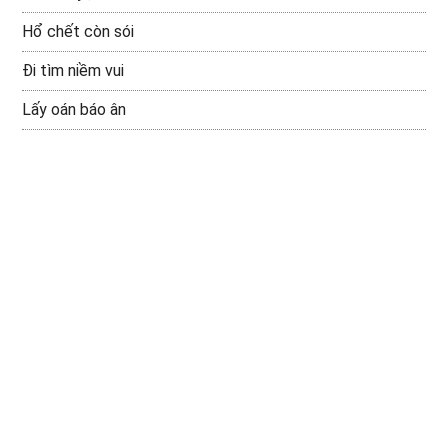
Hổ chết còn sói
Đi tìm niềm vui
Lấy oán báo ân