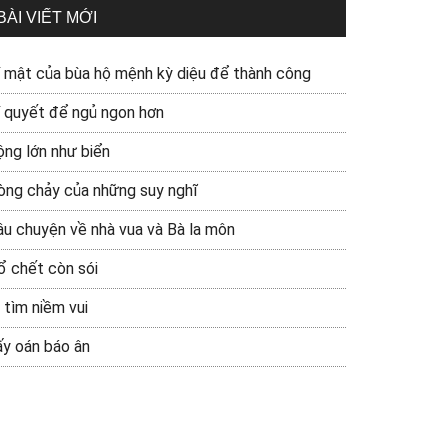
BÀI VIẾT MỚI
í mật của bùa hộ mệnh kỳ diệu để thành công
í quyết để ngủ ngon hơn
ộng lớn như biển
òng chảy của những suy nghĩ
âu chuyện về nhà vua và Bà la môn
ổ chết còn sói
 tìm niềm vui
ấy oán báo ân