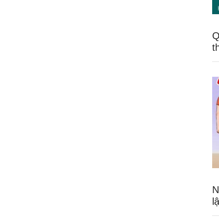
Q
t
N
l