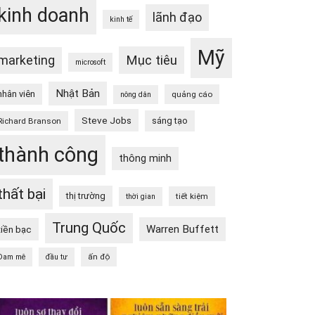
kinh doanh
lãnh đạo
kinh tế
Mỹ
Mục tiêu
marketing
microsoft
Nhật Bản
nhân viên
quảng cáo
nông dân
Steve Jobs
sáng tạo
Richard Branson
thành công
thông minh
thất bại
thị trường
tiết kiệm
thời gian
Trung Quốc
Warren Buffett
tiền bạc
ấn độ
Đam mê
đầu tư