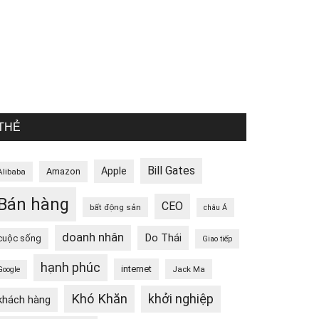
THẺ
Bill Gates
Apple
Amazon
Alibaba
Bán hàng
CEO
bất động sản
châu Á
doanh nhân
Do Thái
cuộc sống
Giao tiếp
hạnh phúc
internet
Jack Ma
Google
Khó Khăn
khởi nghiệp
khách hàng