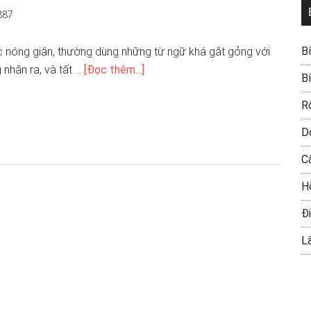
887
B
úc nóng giận, thường dùng những từ ngữ khá gắt gỏng với
nhận ra, và tất …
[Đọc thêm...]
B
R
D
C
H
Đi
L