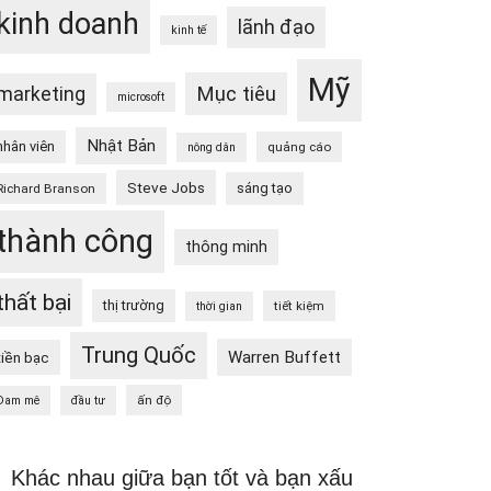
kinh doanh
lãnh đạo
kinh tế
Mỹ
Mục tiêu
marketing
microsoft
Nhật Bản
nhân viên
quảng cáo
nông dân
Steve Jobs
sáng tạo
Richard Branson
thành công
thông minh
thất bại
thị trường
tiết kiệm
thời gian
Trung Quốc
Warren Buffett
tiền bạc
ấn độ
Đam mê
đầu tư
Khác nhau giữa bạn tốt và bạn xấu