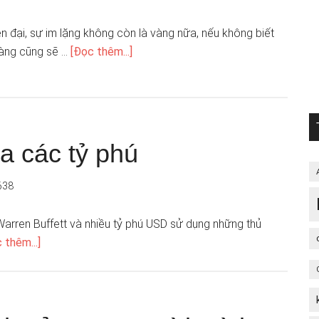
ện đại, sự im lặng không còn là vàng nữa, nếu không biết
 vàng cũng sẽ …
[Đọc thêm...]
ủa các tỷ phú
638
Warren Buffett và nhiều tỷ phú USD sử dụng những thủ
 thêm...]