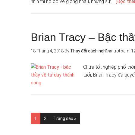
nhìn thì họ có vẻ giống nhau, nhưng sự …
[Đọc thêm
Brian Tracy – Bậc th
18 Tháng 4, 2018
By
Thay đổi cách nghĩ
lượt xem: 1
Chưa tốt nghiệp phổ thôn
tuổi, Brian Tracy đã quyế
1
2
Trang sau »