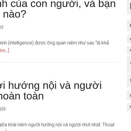
inh của con người, và bạn
h nào?
33
minh (intelligence) được ông quan niệm như sau “là khả
m...]
i hướng nội và người
hoàn toàn
839
giữa khái niệm người hướng nội và người nhút nhát. Thoạt