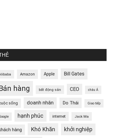
THẺ
Bill Gates
Apple
Amazon
Alibaba
Bán hàng
CEO
bất động sản
châu Á
doanh nhân
Do Thái
cuộc sống
Giao tiếp
hạnh phúc
internet
Jack Ma
Google
Khó Khăn
khởi nghiệp
khách hàng