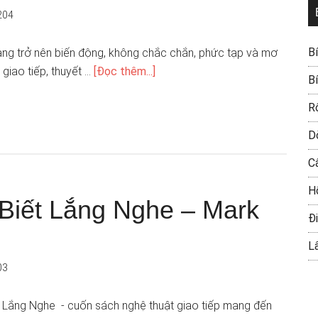
204
B
ng trở nên biến động, không chắc chắn, phức tạp và mơ
 giao tiếp, thuyết …
[Đọc thêm...]
B
R
D
C
H
Biết Lắng Nghe – Mark
Đi
L
03
 Lắng Nghe - cuốn sách nghệ thuật giao tiếp mang đến