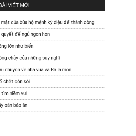
BÀI VIẾT MỚI
í mật của bùa hộ mệnh kỳ diệu để thành công
í quyết để ngủ ngon hơn
ộng lớn như biển
òng chảy của những suy nghĩ
âu chuyện về nhà vua và Bà la môn
ổ chết còn sói
 tìm niềm vui
ấy oán báo ân