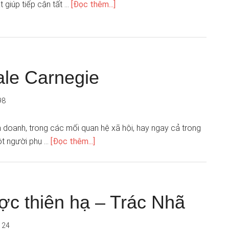
 giúp tiếp cận tất …
[Đọc thêm...]
ale Carnegie
98
 doanh, trong các mối quan hệ xã hội, hay ngay cả trong
ột người phụ …
[Đọc thêm...]
ợc thiên hạ – Trác Nhã
124