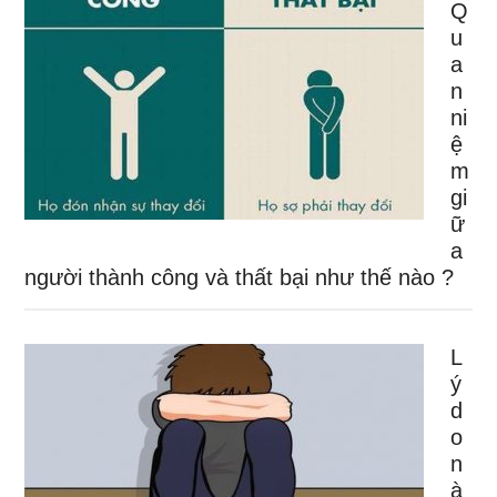
Q
u
a
n
ni
ệ
m
gi
ữ
a
người thành công và thất bại như thế nào ?
L
ý
d
o
n
à