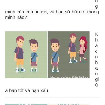
n
g
minh của con người, và bạn sở hữu trí thông
minh nào?
K
h
á
c
n
h
a
u
gi
ữ
a bạn tốt và bạn xấu