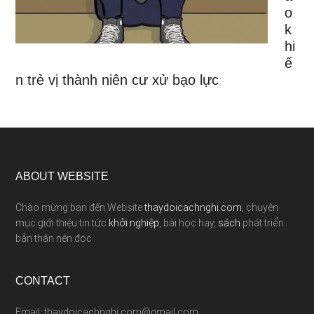
o
k
hi
ế
n trẻ vị thành niên cư xử bạo lực
ABOUT WEBSITE
Chào mừng bạn đến Website
thaydoicachnghi.com
, chuyên
mục giới thiệu tin tức
khởi nghiệp
, bài học hay,
sách
phát triển
bản thân nên đọc
CONTACT
Email: thaydoicachnghi.com@gmail.com