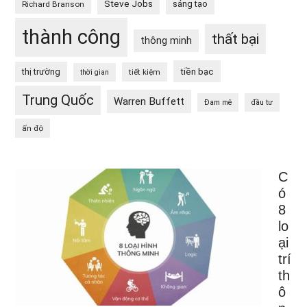
Steve Jobs
sáng tạo
Richard Branson
thành công
thất bại
thông minh
tiền bạc
thị trường
tiết kiệm
thời gian
Trung Quốc
Warren Buffett
Đam mê
đầu tư
ấn độ
C
ó
8
lo
ại
trí
th
ô