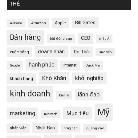
THẺ
Bill Gates
Apple
Amazon
Alibaba
Bán hàng
CEO
bất động sản
châu Á
doanh nhân
Do Thái
cuộc sống
Giao tiếp
hạnh phúc
internet
Jack Ma
Google
Khó Khăn
khởi nghiệp
khách hàng
kinh doanh
lãnh đạo
kinh tế
Mỹ
Mục tiêu
marketing
microsoft
Nhật Bản
nhân viên
quảng cáo
nông dân