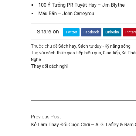
100 Ý Tưởng PR Tuyệt Hay – Jim Blythe
Máu Bẩn – John Carreyrou
Share on
Twitter
Facebook
LinkedIn
Pinter
Thuộc chủ đề:
Sách hay
,
Sách tư duy - Kỹ năng sống
Tag với:
cách thức giao tiếp hiệu quả
,
Giao tiếp
,
Kẻ Thà
Nghe
Thay đổi cách nghĩ
Previous Post
Kẻ Làm Thay Đổi Cuộc Chơi – A. G. Lafley & Ram 