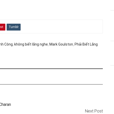
est
Tumblr
nh Công
,
không biết lắng nghe
,
Mark Goulston
,
Phải Biết Lắng
Charan
Next Post