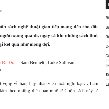
04
B
uốn sách nghệ thuật giao tiếp mang đến cho độc
B
i người xung quanh, ngay cả khi những cách thức
R
ại kết quả như mong đợi.
D
C
 Để Đời
– Sam Bennett , Luke Sullivan
H
m
Đi
t vọng về bạn, hay nhân viên hoài nghi bạn… Làm
L
 làm theo những điều bạn muốn? Cuốn sách này sẽ