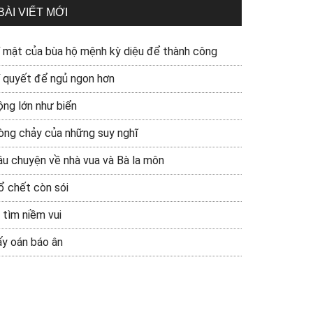
BÀI VIẾT MỚI
í mật của bùa hộ mệnh kỳ diệu để thành công
í quyết để ngủ ngon hơn
ộng lớn như biển
òng chảy của những suy nghĩ
âu chuyện về nhà vua và Bà la môn
ổ chết còn sói
 tìm niềm vui
ấy oán báo ân