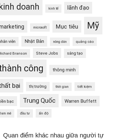
kinh doanh
lãnh đạo
kinh tế
Mỹ
Mục tiêu
marketing
microsoft
Nhật Bản
nhân viên
quảng cáo
nông dân
Steve Jobs
sáng tạo
Richard Branson
thành công
thông minh
thất bại
thị trường
tiết kiệm
thời gian
Trung Quốc
Warren Buffett
tiền bạc
ấn độ
Đam mê
đầu tư
Quan điểm khác nhau giữa người tự