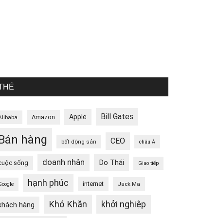
THẺ
Bill Gates
Apple
Amazon
Alibaba
Bán hàng
CEO
bất động sản
châu Á
doanh nhân
Do Thái
cuộc sống
Giao tiếp
hạnh phúc
internet
Jack Ma
Google
Khó Khăn
khởi nghiệp
khách hàng