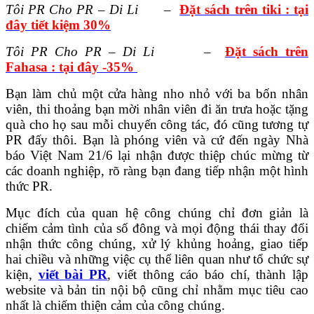
Tôi PR Cho PR – Di Li
–
Đặt sách trên tiki : tại
đây tiết kiệm 30%
Tôi PR Cho PR – Di Li
–
Đặt sách trên
Fahasa : tại đây -35%
Bạn làm chủ một cửa hàng nho nhỏ với ba bốn nhân
viên, thi thoảng bạn mời nhân viên đi ăn trưa hoặc tặng
quà cho họ sau mỗi chuyến công tác, đó cũng tương tự
PR đấy thôi. Bạn là phóng viên và cứ đến ngày Nhà
báo Việt Nam 21/6 lại nhận được thiệp chúc mừng từ
các doanh nghiệp, rõ ràng bạn đang tiếp nhận một hình
thức PR.
Mục đích của quan hệ công chúng chỉ đơn giản là
chiếm cảm tình của số đông và mọi động thái thay đổi
nhận thức công chúng, xử lý khủng hoảng, giao tiếp
hai chiều và những việc cụ thể liên quan như tổ chức sự
kiện,
viết bài PR
, viết thông cáo báo chí, thành lập
website và bản tin nội bộ cũng chỉ nhằm mục tiêu cao
nhất là chiếm thiện cảm của công chúng.