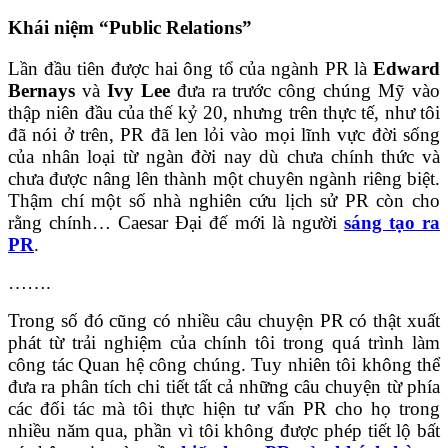
Khái niệm “Public Relations”
Lần đầu tiên được hai ông tổ của ngành PR là
Edward
Bernays
và
Ivy Lee
đưa ra trước công chúng Mỹ vào
thập niên đầu của thế kỷ 20, nhưng trên thực tế, như tôi
đã nói ở trên, PR đã len lỏi vào mọi lĩnh vực đời sống
của nhân loại từ ngàn đời nay dù chưa chính thức và
chưa được nâng lên thành một chuyên ngành riêng biệt.
Thậm chí một số nhà nghiên cứu lịch sử PR còn cho
rằng chính… Caesar Đại đế mới là người
sáng tạo ra
PR
.
…….
Trong số đó cũng có nhiều câu chuyện PR có thật xuất
phát từ trải nghiệm của chính tôi trong quá trình làm
công tác Quan hệ công chúng. Tuy nhiên tôi không thể
đưa ra phân tích chi tiết tất cả những câu chuyện từ phía
các đối tác mà tôi thực hiện tư vấn PR cho họ trong
nhiều năm qua, phần vì tôi không được phép tiết lộ bất