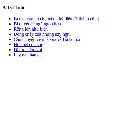
Bài viết mới
Bí mật của bùa hộ mệnh kỳ diệu để thành công
Bí quyết để ngủ ngon hơn
Rộng lớn như biển
Dòng chảy của những suy nghĩ
Câu chuyện về nhà vua và Bà la môn
Hổ chết còn sói
Đi tìm niềm vui
Lấy oán báo ân