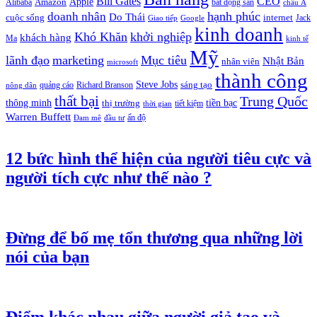
Bill Gates
CEO
Apple
Amazon
Alibaba
bất động sản
châu Á
hạnh phúc
doanh nhân
Do Thái
cuộc sống
internet
Jack
Giao tiếp
Google
kinh doanh
Khó Khăn
khởi nghiệp
khách hàng
Ma
kinh tế
Mỹ
lãnh đạo
marketing
Mục tiêu
Nhật Bản
nhân viên
microsoft
thành công
Steve Jobs
sáng tạo
quảng cáo
Richard Branson
nông dân
thất bại
Trung Quốc
thông minh
tiền bạc
thị trường
tiết kiệm
thời gian
Warren Buffett
ấn độ
Đam mê
đầu tư
12 bức hình thể hiện của người tiêu cực và
người tích cực như thế nào ?
Đừng để bố mẹ tổn thương qua những lời
nói của bạn