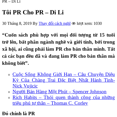
PR – Di Li
Tôi PR Cho PR – Di Li
30 Tháng 8, 2019
By
Thay đổi cách nghĩ
lượt xem: 1030
“Cuốn sách phù hợp với mọi đối tượng từ 15 tuổi
trở lên, bất phân ngành nghề và giới tính, bởi trong
xã hội, ai cũng phải làm PR cho bản thân mình. Tất
cả các bạn đều đã và đang làm PR cho bản thân mà
không biết”.
Cuộc Sống Không Giới Hạn – Câu Chuyện Diệu
Kỳ Của Chàng Trai Đặc Biệt Nhất Hành Tinh-
Nick Vujicic
Người Bán Hàng Một Phút – Spencer Johnson
Rich Habits – Thói quen thành công của những
triệu phú tự thân – Thomas C. Corley
Đó chính là PR