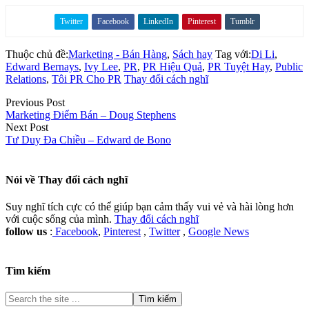
Twitter
Facebook
LinkedIn
Pinterest
Tumblr
Share on
Thuộc chủ đề:
Marketing - Bán Hàng
,
Sách hay
Tag với:
Di Li
,
Edward Bernays
,
Ivy Lee
,
PR
,
PR Hiệu Quả
,
PR Tuyệt Hay
,
Public
Relations
,
Tôi PR Cho PR
Thay đổi cách nghĩ
Previous Post
Marketing Điểm Bán – Doug Stephens
Next Post
Tư Duy Đa Chiều – Edward de Bono
Nói về
Thay đổi cách nghĩ
Suy nghĩ tích cực có thể giúp bạn cảm thấy vui vẻ và hài lòng hơn
với cuộc sống của mình.
Thay đổi cách nghĩ
follow us
:
Facebook
,
Pinterest
,
Twitter
,
Google News
Tìm kiếm