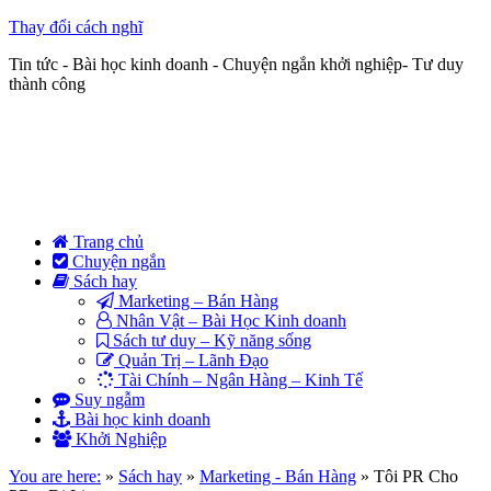
Thay đổi cách nghĩ
Tin tức - Bài học kinh doanh - Chuyện ngắn khởi nghiệp- Tư duy
thành công
Trang chủ
Chuyện ngắn
Sách hay
Marketing – Bán Hàng
Nhân Vật – Bài Học Kinh doanh
Sách tư duy – Kỹ năng sống
Quản Trị – Lãnh Đạo
Tài Chính – Ngân Hàng – Kinh Tế
Suy ngẫm
Bài học kinh doanh
Khởi Nghiệp
You are here:
»
Sách hay
»
Marketing - Bán Hàng
»
Tôi PR Cho