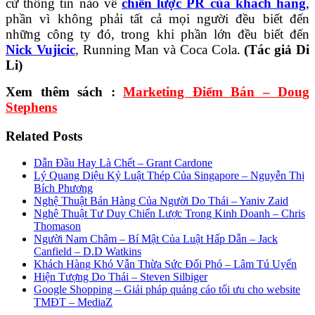
cứ thông tin nào về
chiến lược PR của khách hàng
,
phần vì không phải tất cả mọi người đều biết đến
những công ty đó, trong khi phần lớn đều biết đến
Nick Vujicic
, Running Man và Coca Cola.
(Tác giả Di
Li)
Xem thêm sách :
Marketing Điểm Bán – Doug
Stephens
Related Posts
Dẫn Đầu Hay Là Chết – Grant Cardone
Lý Quang Diệu Kỷ Luật Thép Của Singapore – Nguyễn Thị
Bích Phương
Nghệ Thuật Bán Hàng Của Người Do Thái – Yaniv Zaid
Nghệ Thuật Tư Duy Chiến Lược Trong Kinh Doanh – Chris
Thomason
Người Nam Châm – Bí Mật Của Luật Hấp Dẫn – Jack
Canfield – D.D Watkins
Khách Hàng Khó Vẫn Thừa Sức Đối Phó – Lâm Tú Uyển
Hiện Tượng Do Thái – Steven Silbiger
Google Shopping – Giải pháp quảng cáo tối ưu cho website
TMĐT – MediaZ