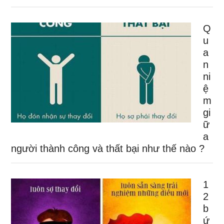
Q
u
a
n
ni
ệ
m
gi
ữ
a
người thành công và thất bại như thế nào ?
1
2
b
ứ