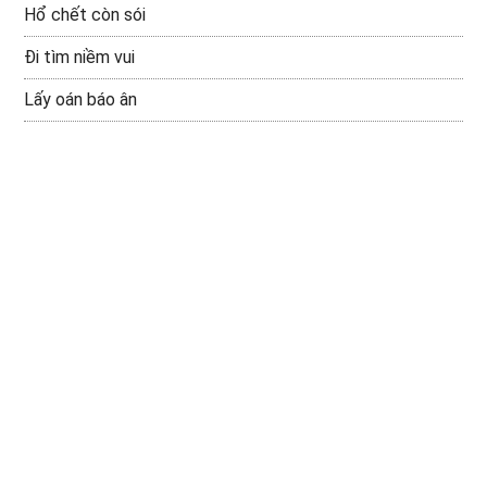
Hổ chết còn sói
Đi tìm niềm vui
Lấy oán báo ân