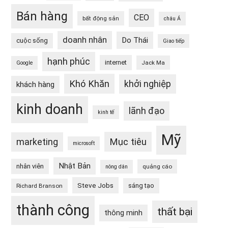
Bán hàng
CEO
bất động sản
châu Á
doanh nhân
Do Thái
cuộc sống
Giao tiếp
hạnh phúc
internet
Jack Ma
Google
Khó Khăn
khởi nghiệp
khách hàng
kinh doanh
lãnh đạo
kinh tế
Mỹ
Mục tiêu
marketing
microsoft
Nhật Bản
nhân viên
quảng cáo
nông dân
Steve Jobs
sáng tạo
Richard Branson
thành công
thất bại
thông minh