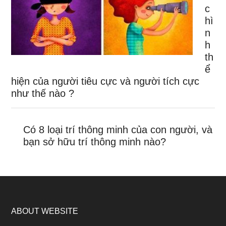
c
hì
n
h
th
ể
hiện của người tiêu cực và người tích cực
như thế nào ?
Có 8 loại trí thông minh của con người, và
bạn sở hữu trí thông minh nào?
ABOUT WEBSITE