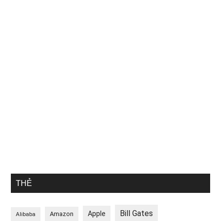
THẺ
Bill Gates
Apple
Amazon
Alibaba