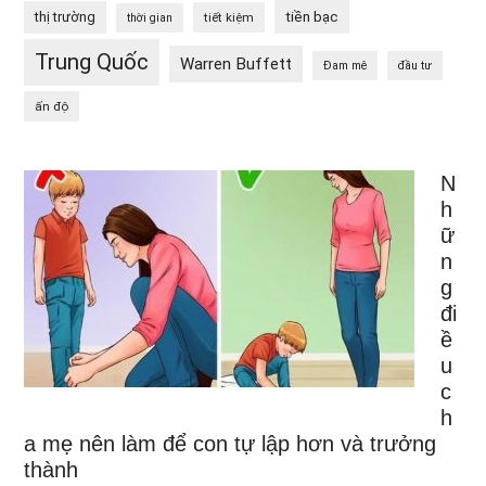
tiền bạc
thị trường
tiết kiệm
thời gian
Trung Quốc
Warren Buffett
Đam mê
đầu tư
ấn độ
N
h
ữ
n
g
đi
ề
u
c
h
a mẹ nên làm để con tự lập hơn và trưởng
thành