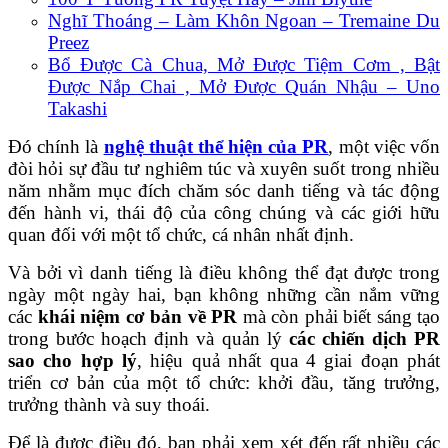
Nghĩ Thoáng – Làm Khôn Ngoan – Tremaine Du
Preez
Bổ Được Cà Chua, Mở Được Tiệm Cơm , Bật
Được Nắp Chai , Mở Được Quán Nhậu – Uno
Takashi
Đó chính là
nghệ thuật thể hiện của PR
, một việc vốn
đòi hỏi sự đầu tư nghiêm túc và xuyên suốt trong nhiều
năm nhằm mục đích chăm sóc danh tiếng và tác động
đến hành vi, thái độ của công chúng và các giới hữu
quan đối với một tổ chức, cá nhân nhất định.
Và bởi vì danh tiếng là điều không thể đạt được trong
ngày một ngày hai, bạn không những cần nắm vững
các
khái niệm cơ bản về PR
mà còn phải biết sáng tạo
trong bước hoạch định và quản lý
các chiến dịch PR
sao cho hợp lý
, hiệu quả nhất qua 4 giai đoạn phát
triển cơ bản của một tổ chức: khởi đầu, tăng trưởng,
trưởng thành và suy thoái.
Để là được điều đó, bạn phải xem xét đến rất nhiều các