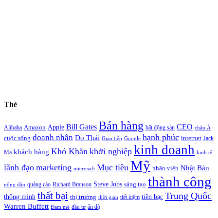
Thẻ
Bán hàng
Bill Gates
CEO
Apple
Amazon
Alibaba
bất động sản
châu Á
hạnh phúc
doanh nhân
Do Thái
cuộc sống
internet
Jack
Giao tiếp
Google
kinh doanh
Khó Khăn
khởi nghiệp
khách hàng
Ma
kinh tế
Mỹ
lãnh đạo
marketing
Mục tiêu
Nhật Bản
nhân viên
microsoft
thành công
Steve Jobs
sáng tạo
quảng cáo
Richard Branson
nông dân
thất bại
Trung Quốc
thông minh
tiền bạc
thị trường
tiết kiệm
thời gian
Warren Buffett
ấn độ
Đam mê
đầu tư