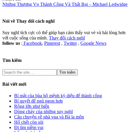
Những Thương Vụ Thành Công Và Thất Bại – Michael Ledwidge
Nói về
Thay đổi cách nghĩ
Suy nghĩ tích cực có thể giúp bạn cảm thấy vui vẻ và hài lòng hơn
với cuộc sống của mình.
Thay đổi cách nghĩ
follow us
:
Facebook
,
Pinterest
,
Twitter
,
Google News
Tìm kiếm
Bài viết mới
Bí mật của bùa hộ mệnh kỳ diệu để thành công
Bí quyết để ngủ ngon hơn
Rộng lớn như biển
Dòng chảy của những suy nghĩ
Câu chuyện về nhà vua và Bà la môn
Hổ chết còn sói
Đi tìm niềm vui