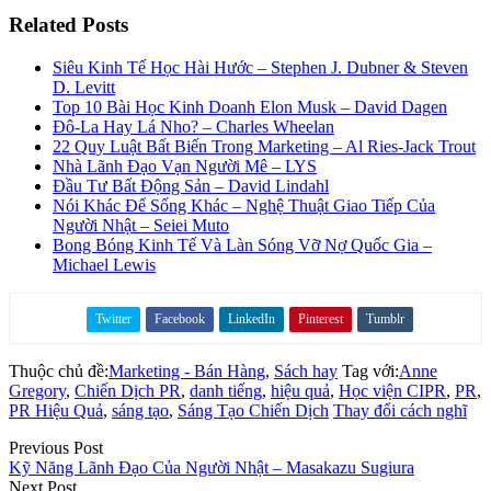
Related Posts
Siêu Kinh Tế Học Hài Hước – Stephen J. Dubner & Steven
D. Levitt
Top 10 Bài Học Kinh Doanh Elon Musk – David Dagen
Đô-La Hay Lá Nho? – Charles Wheelan
22 Quy Luật Bất Biến Trong Marketing – Al Ries-Jack Trout
Nhà Lãnh Đạo Vạn Người Mê – LYS
Đầu Tư Bất Động Sản – David Lindahl
Nói Khác Để Sống Khác – Nghệ Thuật Giao Tiếp Của
Người Nhật – Seiei Muto
Bong Bóng Kinh Tế Và Làn Sóng Vỡ Nợ Quốc Gia –
Michael Lewis
Twitter
Facebook
LinkedIn
Pinterest
Tumblr
Share on
Thuộc chủ đề:
Marketing - Bán Hàng
,
Sách hay
Tag với:
Anne
Gregory
,
Chiến Dịch PR
,
danh tiếng
,
hiệu quả
,
Học viện CIPR
,
PR
,
PR Hiệu Quả
,
sáng tạo
,
Sáng Tạo Chiến Dịch
Thay đổi cách nghĩ
Previous Post
Kỹ Năng Lãnh Đạo Của Người Nhật – Masakazu Sugiura
Next Post