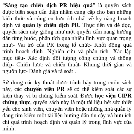
“
Sáng tạo chiến dịch PR hiệu quả
” là quyển sách
được biên soạn cẩn thận nhằm cung cấp cho bạn những
kiến thức và công cụ hữu ích nhất về kỹ năng hoạch
định và
quản lý chiến dịch PR
. Thực tiễn và dễ đọc,
quyển sách này giống như một quyển cẩm nang hướng
dẫn từng buớc, phân tích qua nhiều lĩnh vực quan trọng
như:- Vai trò của PR trong tổ chức- Khởi động quá
trình hoạch định- Nghiên cứu và phân tích- Xác lập
mục tiêu- Xác định đối tượng công chúng và thông
điệp- Chiến lược và chiến thuật- Khung thời gian và
nguồn lực- Đánh giá và rà soát .
Sử dụng các kỹ thuật được trình bày trong cuốn sách
này, các
chuyên viên PR
sẽ có thể kiểm soát các sự
kiện thay vì bị chúng kiểm soát. Được
học viện CIPR
chứng thực
, quyển sách này là một tài liệu hết sức thiết
yếu cho sinh viên, chuyên viên hoặc những nhà quản lý
đang tìm kiếm một tài liệu hướng dẫn tin cậy và hữu ích
chi quá trình hoạch định và quản lý trong lĩnh vực của
mình.