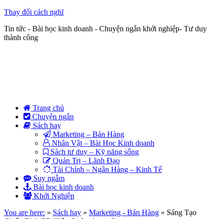
Thay đổi cách nghĩ
Tin tức - Bài học kinh doanh - Chuyện ngắn khởi nghiệp- Tư duy
thành công
Trang chủ
Chuyện ngắn
Sách hay
Marketing – Bán Hàng
Nhân Vật – Bài Học Kinh doanh
Sách tư duy – Kỹ năng sống
Quản Trị – Lãnh Đạo
Tài Chính – Ngân Hàng – Kinh Tế
Suy ngẫm
Bài học kinh doanh
Khởi Nghiệp
You are here:
»
Sách hay
»
Marketing - Bán Hàng
»
Sáng Tạo