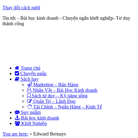
Thay đổi cách nghĩ
Tin tức - Bài học kinh doanh - Chuyện ngắn khởi nghiệp- Tư duy
thành công
Trang chủ
Chuyện ngắn
Sách hay
Marketing – Bán Hàng
Nhân Vật – Bài Học Kinh doanh
Sách tư duy – Kỹ năng sống
Quản Trị – Lãnh Đạo
Tài Chính – Ngân Hàng – Kinh Tế
Suy ngẫm
Bài học kinh doanh
Khởi Nghiệp
You are here:
»
Edward Bernays