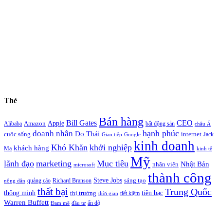
Thẻ
Bán hàng
Bill Gates
CEO
Apple
Amazon
Alibaba
bất động sản
châu Á
hạnh phúc
doanh nhân
Do Thái
cuộc sống
internet
Jack
Giao tiếp
Google
kinh doanh
Khó Khăn
khởi nghiệp
khách hàng
Ma
kinh tế
Mỹ
lãnh đạo
marketing
Mục tiêu
Nhật Bản
nhân viên
microsoft
thành công
Steve Jobs
sáng tạo
quảng cáo
Richard Branson
nông dân
thất bại
Trung Quốc
thông minh
tiền bạc
thị trường
tiết kiệm
thời gian
Warren Buffett
ấn độ
Đam mê
đầu tư