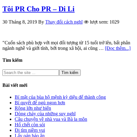
Tôi PR Cho PR – Di Li
30 Tháng 8, 2019
By
Thay đổi cách nghĩ
lượt xem: 1029
"Cuốn sách phù hợp với mọi đối tượng từ 15 tuổi trở lên, bất phân
ngành nghề và giới tính, bởi trong xã hội, ai cũng …
[Đọc thêm...]
Tìm kiếm
Bài viết mới
Bí mật của bùa hộ mệnh kỳ diệu để thành công
Bí quyết để ngủ ngon hơn
Rộng lớn như biển
Dòng chảy của những suy nghĩ
Câu chuyện về nhà vua và Bà la môn
Hổ chết còn sói
Đi tìm niềm vui
Lấy oán báo ân