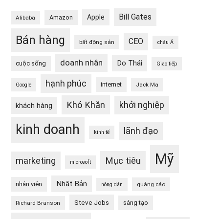
Bill Gates
Apple
Amazon
Alibaba
Bán hàng
CEO
bất động sản
châu Á
doanh nhân
Do Thái
cuộc sống
Giao tiếp
hạnh phúc
internet
Jack Ma
Google
Khó Khăn
khởi nghiệp
khách hàng
kinh doanh
lãnh đạo
kinh tế
Mỹ
Mục tiêu
marketing
microsoft
Nhật Bản
nhân viên
quảng cáo
nông dân
Steve Jobs
sáng tạo
Richard Branson