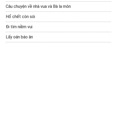
Câu chuyện về nhà vua và Bà la môn
Hổ chết còn sói
Đi tìm niềm vui
Lấy oán báo ân