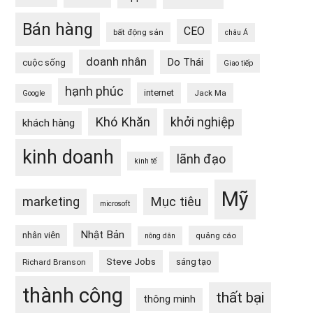
Bán hàng
CEO
bất động sản
châu Á
doanh nhân
Do Thái
cuộc sống
Giao tiếp
hạnh phúc
internet
Jack Ma
Google
Khó Khăn
khởi nghiệp
khách hàng
kinh doanh
lãnh đạo
kinh tế
Mỹ
Mục tiêu
marketing
microsoft
Nhật Bản
nhân viên
quảng cáo
nông dân
Steve Jobs
sáng tạo
Richard Branson
thành công
thất bại
thông minh