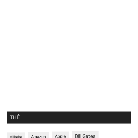
THẺ
Bill Gates
Apple
Amazon
Alibaba