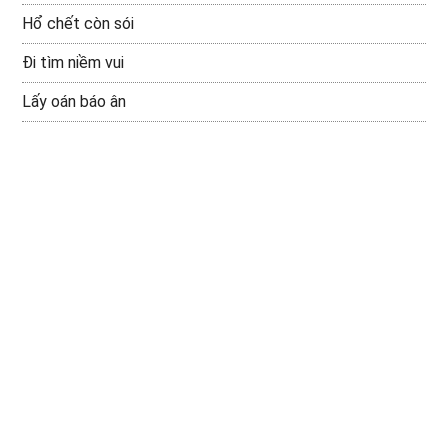
Hổ chết còn sói
Đi tìm niềm vui
Lấy oán báo ân