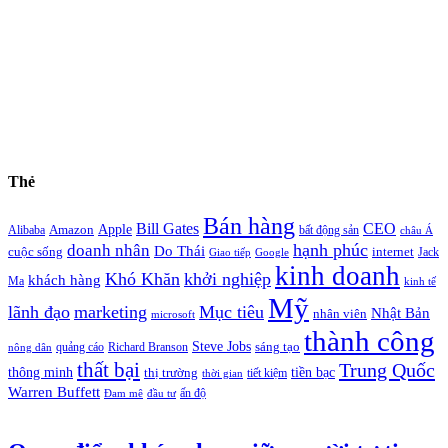
Thẻ
Bán hàng
Bill Gates
CEO
Apple
Amazon
Alibaba
bất động sản
châu Á
hạnh phúc
doanh nhân
Do Thái
cuộc sống
internet
Jack
Giao tiếp
Google
kinh doanh
Khó Khăn
khởi nghiệp
khách hàng
Ma
kinh tế
Mỹ
lãnh đạo
marketing
Mục tiêu
Nhật Bản
nhân viên
microsoft
thành công
Steve Jobs
sáng tạo
quảng cáo
Richard Branson
nông dân
thất bại
Trung Quốc
thông minh
tiền bạc
thị trường
tiết kiệm
thời gian
Warren Buffett
ấn độ
Đam mê
đầu tư