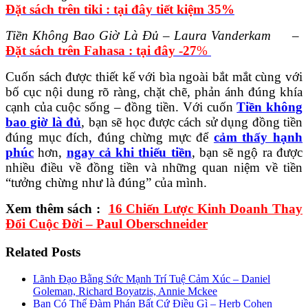
Đặt sách trên tiki : tại đây tiết kiệm 35%
Tiền Không Bao Giờ Là Đủ – Laura Vanderkam
–
Đặt sách trên Fahasa : tại đây -27
%
Cuốn sách được thiết kế với bìa ngoài bắt mắt cùng với
bố cục nội dung rõ ràng, chặt chẽ, phản ánh đúng khía
cạnh của cuộc sống – đồng tiền. Với cuốn
Tiền không
bao giờ là đủ
, bạn sẽ học được cách sử dụng đồng tiền
đúng mục đích, đúng chừng mực để
cảm thấy hạnh
phúc
hơn,
ngay cả khi thiếu tiền
, bạn sẽ ngộ ra được
nhiều điều về đồng tiền và những quan niệm về tiền
“tưởng chừng như là đúng” của mình.
Xem thêm sách :
16 Chiến Lược Kinh Doanh Thay
Đổi Cuộc Đời – Paul Oberschneider
Related Posts
Lãnh Đạo Bằng Sức Mạnh Trí Tuệ Cảm Xúc – Daniel
Goleman, Richard Boyatzis, Annie Mckee
Bạn Có Thể Đàm Phán Bất Cứ Điều Gì – Herb Cohen