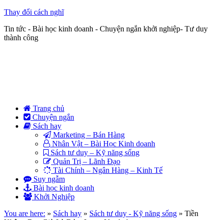
Thay đổi cách nghĩ
Tin tức - Bài học kinh doanh - Chuyện ngắn khởi nghiệp- Tư duy
thành công
Trang chủ
Chuyện ngắn
Sách hay
Marketing – Bán Hàng
Nhân Vật – Bài Học Kinh doanh
Sách tư duy – Kỹ năng sống
Quản Trị – Lãnh Đạo
Tài Chính – Ngân Hàng – Kinh Tế
Suy ngẫm
Bài học kinh doanh
Khởi Nghiệp
You are here:
»
Sách hay
»
Sách tư duy - Kỹ năng sống
»
Tiền