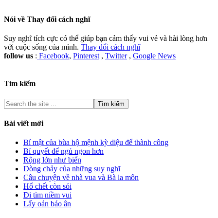
Nói về
Thay đổi cách nghĩ
Suy nghĩ tích cực có thể giúp bạn cảm thấy vui vẻ và hài lòng hơn
với cuộc sống của mình.
Thay đổi cách nghĩ
follow us
:
Facebook
,
Pinterest
,
Twitter
,
Google News
Tìm kiếm
Bài viết mới
Bí mật của bùa hộ mệnh kỳ diệu để thành công
Bí quyết để ngủ ngon hơn
Rộng lớn như biển
Dòng chảy của những suy nghĩ
Câu chuyện về nhà vua và Bà la môn
Hổ chết còn sói
Đi tìm niềm vui
Lấy oán báo ân