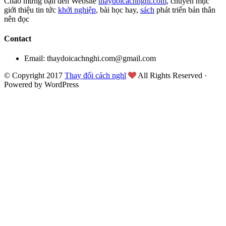
Chào mừng bạn đến Website
thaydoicachnghi.com
, chuyên mục
giới thiệu tin tức
khởi nghiệp
, bài học hay,
sách
phát triển bản thân
nên đọc
Contact
Email: thaydoicachnghi.com@gmail.com
© Copyright 2017
Thay đổi cách nghĩ
All Rights Reserved ·
Powered by WordPress