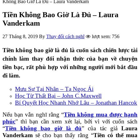
Không Bao Giờ Là Đủ – Laura Vanderkam
Tiền Không Bao Giờ Là Đủ – Laura
Vanderkam
27 Tháng 8, 2019
By
Thay đổi cách nghĩ
lượt xem: 756
Tiền không bao giờ là đủ là cuốn sách chiến lược tài
chính làm thay đổi nhận thức của bạn về chuyện
tiền bạc, rất phù hợp với những người mới bắt đầu
đi làm.
Mưu Sự Tại Nhân – Tạ Ngọc Ái
Học Từ Thất Bại – John C.Maxwell
Bí Quyết Học Nhanh Nhớ Lâu – Jonathan Hancok
Nếu bạn vẫn nghĩ rằng “
Tiền không mua được hạnh
phúc
” thì bạn cần xem xét lại, bởi vì với cuốn sách
“
Tiền không bao giờ là đủ
” của tác giả
Laura
Vanderkam
sẽ cho bạn thấy rằng “
Tiền có thể mua