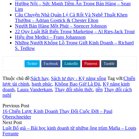
Hướng Nội – Sức Mạnh Tiềm Ẩn Trong Bán Hàng – Sean
Lim
Câu Chuyện Nhà Quản Lý Cà Rốt Và Nghệ Thuật Khen
Thưởng – Adrian Gostick & Chester Elton
Người Bán Hàng Một Phút – Spencer Johnson
22 Quy Luật Bất Biến Trong Marketing – Al Ries-Jack Trout
Hiệu ứng Medici – Frans Johansson
Những Người Khổng Lồ Trong Giới Kinh Doanh – Richard
S. Tedlow
Twitter
Facebook
LinkedIn
Pinterest
Tumblr
Share on
Thuộc chủ đề:
Sách hay
,
Sách tư duy - Kỹ năng sống
Tag với:
Chiến
lược tài chính
,
hạnh phúc
,
Không Bao Giờ Là Đủ
,
Kỹ năng kinh
doanh
,
Laura Vanderkam
,
Thay đổi nhận thức
,
tiền
Thay đổi cách
nghĩ
Previous Post
16 Chiến Lược Kinh Doanh Thay Đổi Cuộc Đời – Paul
Oberschneider
Next Post
Luật Bố già – Bài học kinh doanh từ những ông trùm Mafia – Louis
Ferrante