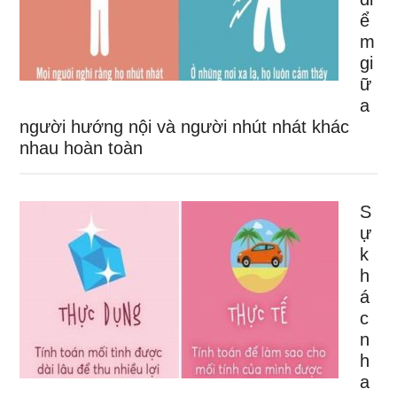
ể
m
gi
ữ
a
người hướng nội và người nhút nhát khác
nhau hoàn toàn
S
ự
k
h
á
c
n
h
a