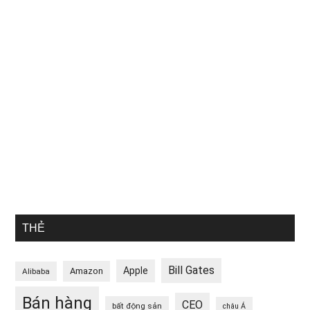
THẺ
Bill Gates
Apple
Amazon
Alibaba
Bán hàng
CEO
bất động sản
châu Á