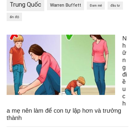
Trung Quốc
Warren Buffett
Đam mê
đầu tư
ấn độ
N
h
ữ
n
g
đi
ề
u
c
h
a mẹ nên làm để con tự lập hơn và trưởng
thành