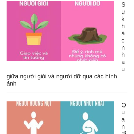
S
ự
k
h
á
c
n
h
a
u
giữa người giỏi và người dỡ qua các hình
ảnh
Q
u
a
n
đi