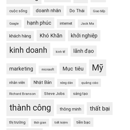
doanh nhân
Do Thái
cuộc sống
Giao tiếp
hạnh phúc
internet
Jack Ma
Google
Khó Khăn
khởi nghiệp
khách hàng
kinh doanh
lãnh đạo
kinh tế
Mỹ
Mục tiêu
marketing
microsoft
Nhật Bản
nhân viên
quảng cáo
nông dân
Steve Jobs
sáng tạo
Richard Branson
thành công
thất bại
thông minh
tiền bạc
thị trường
tiết kiệm
thời gian