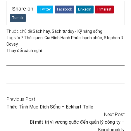
Share on
Twitter
Facebook
LinkedIn
Pinterest
Tumblr
Thuộc chủ đề:
Sách hay
,
Sách tư duy - Kỹ năng sống
Tag với:
7 Thói quen
,
Gia Đình Hạnh Phúc
,
hạnh phúc
,
Stephen R.
Covey
Thay đổi cách nghĩ
Previous Post
Thức Tỉnh Mục Đích Sống – Eckhart Tolle
Next Post
Bí mật trị vì vương quốc đến quản lý công ty –
Kingdomality