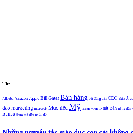
Thẻ
Bán hàng
Bill Gates
CEO
Apple
Amazon
c
Alibaba
bất động sản
châu Á
Mỹ
đạo
marketing
Mục tiêu
Nhật Bản
nhân viên
microsoft
nông dân
Buffett
ấn độ
Đam mê
đầu tư
Những nguyên tắc giáo dục con cái không c