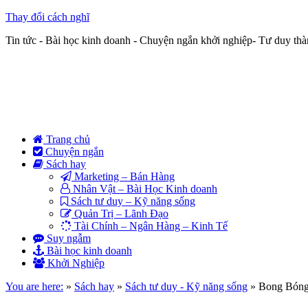
Thay đổi cách nghĩ
Tin tức - Bài học kinh doanh - Chuyện ngắn khởi nghiệp- Tư duy th
Trang chủ
Chuyện ngắn
Sách hay
Marketing – Bán Hàng
Nhân Vật – Bài Học Kinh doanh
Sách tư duy – Kỹ năng sống
Quản Trị – Lãnh Đạo
Tài Chính – Ngân Hàng – Kinh Tế
Suy ngẫm
Bài học kinh doanh
Khởi Nghiệp
You are here:
»
Sách hay
»
Sách tư duy - Kỹ năng sống
»
Bong Bóng