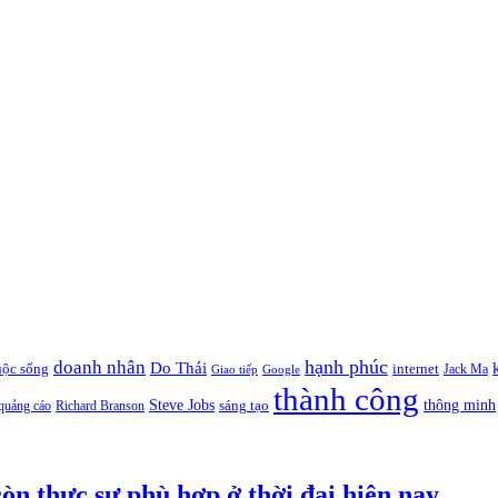
hạnh phúc
doanh nhân
Do Thái
uộc sống
internet
Jack Ma
Giao tiếp
Google
thành công
thông minh
Steve Jobs
sáng tạo
quảng cáo
Richard Branson
òn thực sự phù hợp ở thời đại hiện nay