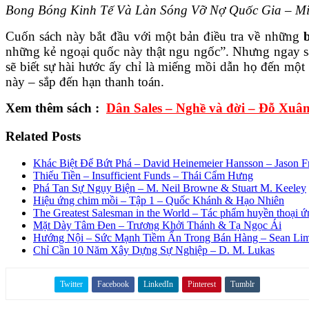
Bong Bóng Kinh Tế Và Làn Sóng Vỡ Nợ Quốc Gia – M
Cuốn sách này bắt đầu với một bản điều tra về những
những kẻ ngoại quốc này thật ngu ngốc”. Nhưng ngay s
sẽ biết sự hài hước ấy chỉ là miếng mồi dẫn họ đến mộ
này – sắp đến hạn thanh toán.
Xem thêm sách :
Dân Sales – Nghề và đời – Đỗ Xuâ
Related Posts
Khác Biệt Để Bứt Phá – David Heinemeier Hansson – Jason F
Thiếu Tiền – Insufficient Funds – Thái Cẩm Hưng
Phá Tan Sự Ngụy Biện – M. Neil Browne & Stuart M. Keeley
Hiệu ứng chim mồi – Tập 1 – Quốc Khánh & Hạo Nhiên
The Greatest Salesman in the World – Tác phẩm huyền thoại ứ
Mặt Dày Tâm Đen – Trương Khởi Thánh & Tạ Ngọc Ái
Hướng Nội – Sức Mạnh Tiềm Ẩn Trong Bán Hàng – Sean Li
Chỉ Cần 10 Năm Xây Dựng Sự Nghiệp – D. M. Lukas
Twitter
Facebook
LinkedIn
Pinterest
Tumblr
Share on