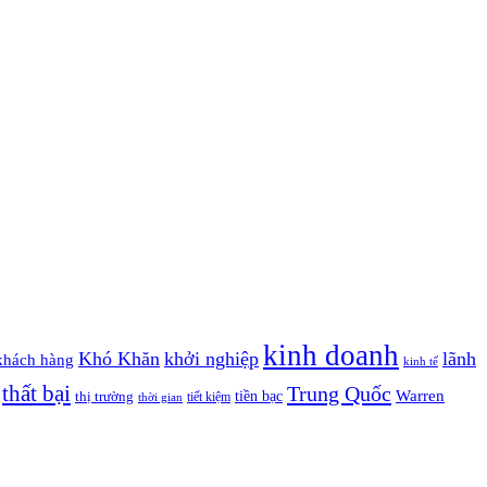
kinh doanh
Khó Khăn
khởi nghiệp
lãnh
khách hàng
kinh tế
thất bại
Trung Quốc
Warren
tiền bạc
thị trường
tiết kiệm
thời gian