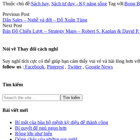
Thuộc chủ đề:
Sách hay
,
Sách tư duy - Kỹ năng sống
Tag với:
Bong B
Previous Post
Dân Sales – Nghề và đời – Đỗ Xuân Tùng
Next Post
Bản Đồ Chiến Lược – Strategy Maps – Robert S. Kaplan & David P.
Nói về
Thay đổi cách nghĩ
Suy nghĩ tích cực có thể giúp bạn cảm thấy vui vẻ và hài lòng hơn v
follow us
:
Facebook
,
Pinterest
,
Twitter
,
Google News
Tìm kiếm
Bài viết mới
Bí mật của bùa hộ mệnh kỳ diệu để thành công
Bí quyết để ngủ ngon hơn
Rộng lớn như biển
Dòng chảy của những suy nghĩ