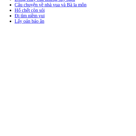
Câu chuyện về nhà vua và Bà la môn
Hổ chết còn sói
Đi tìm niềm vui
Lấy oán báo ân