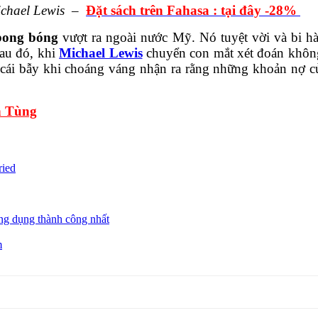
ichael Lewis
–
Đặt sách trên Fahasa : tại đây -28%
bong bóng
vượt ra ngoài nước Mỹ. Nó tuyệt vời và bi hà
au đó, khi
Michael Lewis
chuyển con mắt xét đoán khôn
t cái bẫy khi choáng váng nhận ra rằng những khoản nợ c
n Tùng
ried
ng dụng thành công nhất
m