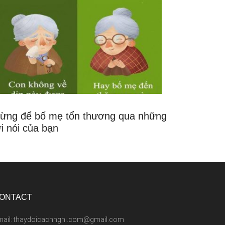
ừng để bố mẹ tổn thương qua những
ời nói của bạn
ONTACT
mail: thaydoicachnghi.com@gmail.com