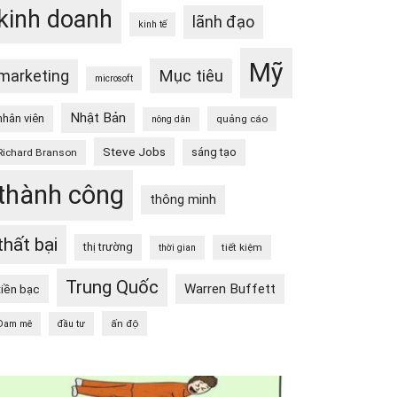
kinh doanh
lãnh đạo
kinh tế
Mỹ
Mục tiêu
marketing
microsoft
Nhật Bản
nhân viên
quảng cáo
nông dân
Steve Jobs
sáng tạo
Richard Branson
thành công
thông minh
thất bại
thị trường
tiết kiệm
thời gian
Trung Quốc
Warren Buffett
tiền bạc
ấn độ
Đam mê
đầu tư