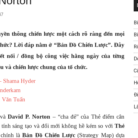
 Norton
47
B
uyền thông chiến lược một cách rõ ràng đến mọi
B
tổ chức? Lời đáp nằm ở “Bản Đồ Chiến Lược”. Đây
R
ết nối / đồng bộ công việc hằng ngày của từng
D
u và chiến lược chung của tổ chức.
C
 – Shama Hyder
H
anderkam
Đi
 Văn Tuấn
L
và
David P. Norton
– “cha đẻ” của Thẻ điểm cân
 tính sáng tạo và đổi mới không hề kém so với
Thẻ
 chính là
Bản Đồ Chiến Lược
(Strategy Map) dựa