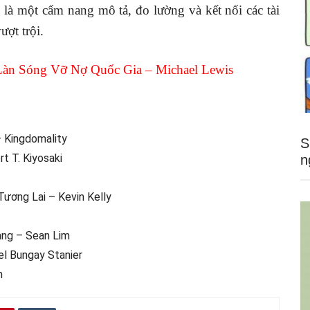
 là một cẩm nang mô tả, đo lường và kết nối các tài
ợt trội.
àn Sóng Vỡ Nợ Quốc Gia – Michael Lewis
– Kingdomality
S
t T. Kiyosaki
n
ương Lai – Kevin Kelly
ng – Sean Lim
el Bungay Stanier
n