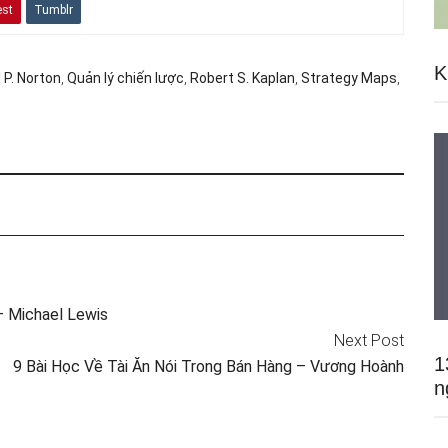
est
Tumblr
K
 P. Norton
,
Quản lý chiến lược
,
Robert S. Kaplan
,
Strategy Maps
,
– Michael Lewis
Next Post
1
9 Bài Học Về Tài Ăn Nói Trong Bán Hàng – Vương Hoành
n