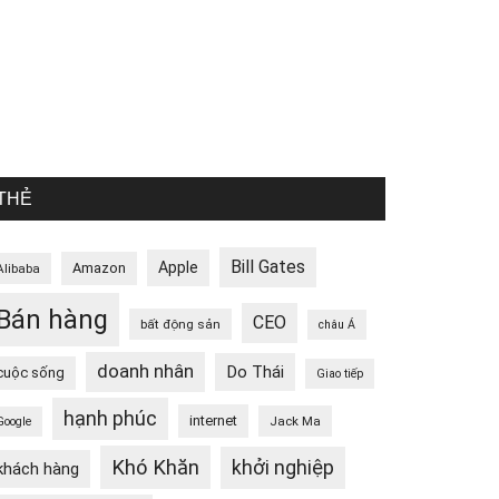
THẺ
Bill Gates
Apple
Amazon
Alibaba
Bán hàng
CEO
bất động sản
châu Á
doanh nhân
Do Thái
cuộc sống
Giao tiếp
hạnh phúc
internet
Jack Ma
Google
Khó Khăn
khởi nghiệp
khách hàng