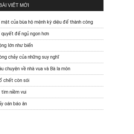
BÀI VIẾT MỚI
í mật của bùa hộ mệnh kỳ diệu để thành công
í quyết để ngủ ngon hơn
ộng lớn như biển
òng chảy của những suy nghĩ
âu chuyện về nhà vua và Bà la môn
ổ chết còn sói
 tìm niềm vui
ấy oán báo ân