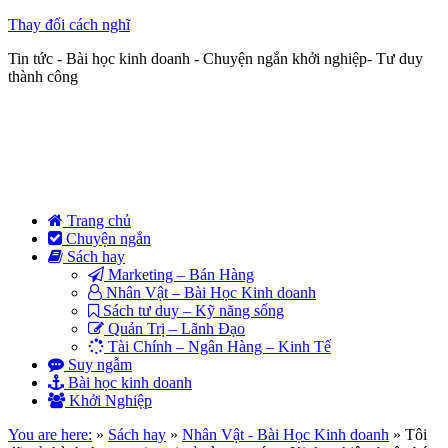
Thay đổi cách nghĩ
Tin tức - Bài học kinh doanh - Chuyện ngắn khởi nghiệp- Tư duy
thành công
Trang chủ
Chuyện ngắn
Sách hay
Marketing – Bán Hàng
Nhân Vật – Bài Học Kinh doanh
Sách tư duy – Kỹ năng sống
Quản Trị – Lãnh Đạo
Tài Chính – Ngân Hàng – Kinh Tế
Suy ngẫm
Bài học kinh doanh
Khởi Nghiệp
You are here:
»
Sách hay
»
Nhân Vật - Bài Học Kinh doanh
»
Tôi