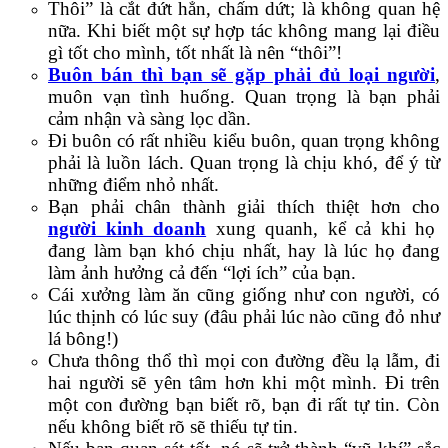
Thôi” là cắt đứt hẳn, chấm dứt; là không quan hệ
nữa. Khi biết một sự hợp tác không mang lại điều
gì tốt cho mình, tốt nhất là nên “thôi”!
Buôn bán thì bạn sẽ gặp phải đủ loại người
,
muôn vạn tình huống. Quan trọng là bạn phải
cảm nhận và sàng lọc dần.
Đi buôn có rất nhiều kiểu buôn, quan trọng không
phải là luồn lách. Quan trọng là chịu khó, để ý từ
những điểm nhỏ nhất.
Bạn phải chân thành giải thích thiệt hơn cho
người kinh doanh
xung quanh, kể cả khi họ
đang làm bạn khó chịu nhất, hay là lúc họ đang
làm ảnh hưởng cả đến “lợi ích” của bạn.
Cái xưởng làm ăn cũng giống như con người, có
lúc thịnh có lúc suy (đâu phải lúc nào cũng đỏ như
lá bông!)
Chưa thông thổ thì mọi con đường đều lạ lẫm, đi
hai người sẽ yên tâm hơn khi một mình. Đi trên
một con đường bạn biết rõ, bạn đi rất tự tin. Còn
nếu không biết rõ sẽ thiếu tự tin.