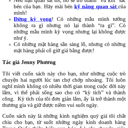
Nếu bạn quan sát tốt, nó sẽ trở thành “vũ khí” sắc
bén của bạn. Hãy mài bén
kỹ năng quan sát
của
mình!
Đừng kỳ vọng
! Có những mẫu mình tưởng
không ra gì nhưng nó lại thành “ra gì”. Có
những mẫu mình kỳ vọng nhưng lại không được
như ý.
Có những mặt hàng sẵn sàng lỗ, nhưng có những
mặt hàng phải cố giữ giá bằng được!
Tác giả
Jenny Phương
Tôi viết cuốn sách này cho bạn, như những cuộc trò
chuyện hai người lúc tan chợ chớp nhoáng. Tôi luôn
nghĩ mình không có nhiều thời gian trong cuộc đời này
lắm, vì thế phải sống sao cho có “kỳ tích” và thành
công. Kỳ tích của tôi đơn giản lắm, ấy là trở thành một
thương gia và giữ được niềm vui suốt ngày.
Cuốn sách này là những kinh nghiệm quý giá tôi chắt
chiu cho bạn, từ suốt những ngày kinh doanh hàng