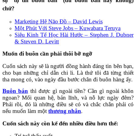
sự “tự tin buôn bán” (dù buôn bán hay không)
chứ?
Marketing Hệ Não Đồ – David Lewis
Một Phút Với Steve Jobs – Kuwabara Teruya
Siêu Kinh Tế Học Hài Hước – Stephen J. Dubner
& Steven D. Levitt
Muốn đi buôn cần phải thôi bỡ ngỡ
Cuốn sách này sẽ là người đồng hành đáng tin bên bạn,
cho bạn những chỉ dẫn chi li. Là thứ tôi đã từng thiết
tha mong có, vào ngày đầu bước chân đi buôn hàng ấy.
Buôn bán
thì được gì ngoài tiền? Cần gì ngoài khôn
ngoan? Mối quan hệ, bản lĩnh, và nỗ lực ngày đêm?
Phải rồi, đó là những điều sẽ có và chắc chắn phải có
nếu muốn làm một
thương nhân
.
Cuốn sách này còn kể đến nhiều điều hơn thế:
Trí tuệ thấu suốt,