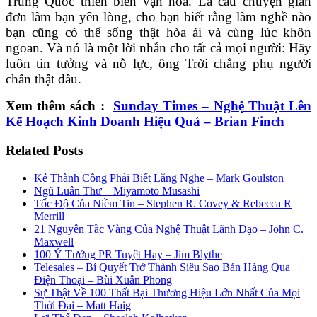
Trung Quốc thiên biến vạn hóa. Là câu chuyện giản
đơn làm bạn yên lòng, cho bạn biết rằng làm nghề nào
bạn cũng có thể sống thật hòa ái và cùng lúc khôn
ngoan. Và nó là một lời nhắn cho tất cả mọi người: Hãy
luôn tin tưởng và nỗ lực, ông Trời chẳng phụ người
chân thật đâu.
Xem thêm sách :
Sunday Times – Nghệ Thuật Lên
Kế Hoạch Kinh Doanh Hiệu Quả – Brian Finch
Related Posts
Kẻ Thành Công Phải Biết Lắng Nghe – Mark Goulston
Ngũ Luân Thư – Miyamoto Musashi
Tốc Độ Của Niềm Tin – Stephen R. Covey & Rebecca R
Merrill
21 Nguyên Tắc Vàng Của Nghệ Thuật Lãnh Đạo – John C.
Maxwell
100 Ý Tưởng PR Tuyệt Hay – Jim Blythe
Telesales – Bí Quyết Trở Thành Siêu Sao Bán Hàng Qua
Điện Thoại – Bùi Xuân Phong
Sự Thật Về 100 Thất Bại Thương Hiệu Lớn Nhất Của Mọi
Thời Đại – Matt Haig