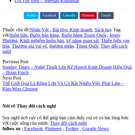
Lợi Thế Đen – Sheelah Kolhatkar
Twitter
Facebook
LinkedIn
Pinterest
Tumblr
Share on
Thuộc chủ đề:
Nhân Vật - Bài Học Kinh doanh
,
Sách hay
Tag
với:
buôn bán
,
Buôn bán hàng
,
Buôn hàng Trung Quốc
,
Jenny
Phương
,
Kinh nghiệm buôn bán
,
kỹ năng quan sát
,
Thiên biến vạn
hóa
,
Thương gia vui vẻ
,
thương nhân
,
Trung Quốc
Thay đổi cách
nghĩ
Previous Post
Sunday Times – Nghệ Thuật Lên Kế Hoạch Kinh Doanh Hiệu Quả
– Brian Finch
Next Post
Thế Giới Quả Là Rộng Lớn Và Có Rất Nhiều Việc Phải Làm –
Kim Woo Choong
Nói về
Thay đổi cách nghĩ
Suy nghĩ tích cực có thể giúp bạn cảm thấy vui vẻ và hài lòng hơn
với cuộc sống của mình.
Thay đổi cách nghĩ
follow us
:
Facebook
,
Pinterest
,
Twitter
,
Google News