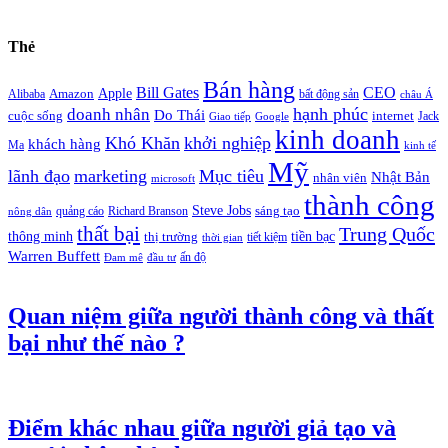
Thẻ
Bán hàng
Bill Gates
CEO
Apple
Amazon
Alibaba
bất động sản
châu Á
hạnh phúc
doanh nhân
Do Thái
cuộc sống
internet
Jack
Giao tiếp
Google
kinh doanh
Khó Khăn
khởi nghiệp
khách hàng
Ma
kinh tế
Mỹ
lãnh đạo
marketing
Mục tiêu
Nhật Bản
nhân viên
microsoft
thành công
Steve Jobs
sáng tạo
quảng cáo
Richard Branson
nông dân
thất bại
Trung Quốc
thông minh
tiền bạc
thị trường
tiết kiệm
thời gian
Warren Buffett
ấn độ
Đam mê
đầu tư
Quan niệm giữa người thành công và thất
bại như thế nào ?
Điểm khác nhau giữa người giả tạo và