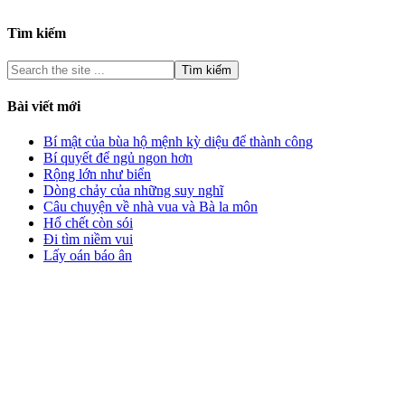
Tìm kiếm
Bài viết mới
Bí mật của bùa hộ mệnh kỳ diệu để thành công
Bí quyết để ngủ ngon hơn
Rộng lớn như biển
Dòng chảy của những suy nghĩ
Câu chuyện về nhà vua và Bà la môn
Hổ chết còn sói
Đi tìm niềm vui
Lấy oán báo ân