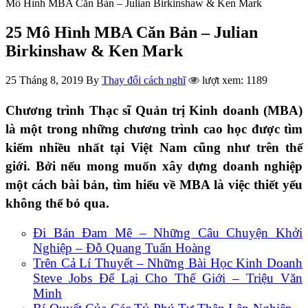
Mô Hình MBA Căn Bản – Julian Birkinshaw & Ken Mark
25 Mô Hình MBA Căn Bản – Julian
Birkinshaw & Ken Mark
25 Tháng 8, 2019
By
Thay đổi cách nghĩ
lượt xem: 1189
Chương trình Thạc sĩ Quản trị Kinh doanh (MBA)
là một trong những chương trình cao học được tìm
kiếm nhiều nhất tại Việt Nam cũng như trên thế
giới. Bởi nếu mong muốn xây dựng doanh nghiệp
một cách bài bản, tìm hiểu về MBA là việc thiết yếu
không thể bỏ qua.
Đi Bán Đam Mê – Những Câu Chuyện Khởi
Nghiệp – Đỗ Quang Tuấn Hoàng
Trên Cả Lí Thuyết – Những Bài Học Kinh Doanh
Steve Jobs Để Lại Cho Thế Giới – Triệu Văn
Minh