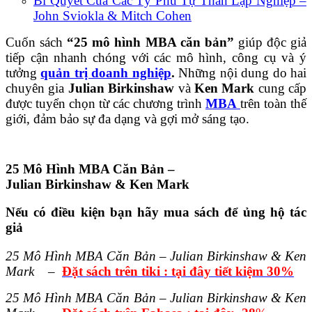
Bí Quyết Của Các Tỷ Phú Tự Thân Lập Nghiệp –
John Sviokla & Mitch Cohen
Cuốn sách
“25 mô hình MBA căn bản”
giúp độc giả
tiếp cận nhanh chóng với các mô hình, công cụ và ý
tưởng
quản trị doanh nghiệp
.
Những nội dung do hai
chuyên gia
Julian Birkinshaw
và
Ken Mark
cung cấp
được tuyển chọn từ các chương trình
MBA
trên toàn thế
giới, đảm bảo sự đa dạng và gợi mở sáng tạo.
25 Mô Hình MBA Căn Bản –
Julian Birkinshaw & Ken Mark
Nếu có điều kiện bạn hãy mua sách để ủng hộ tác
giả
25 Mô Hình MBA Căn Bản – Julian Birkinshaw & Ken
Mark
–
Đặt sách trên tiki : tại đây tiết kiệm 30%
25 Mô Hình MBA Căn Bản – Julian Birkinshaw & Ken