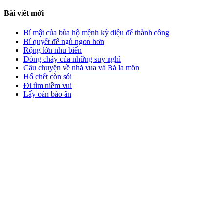
Bài viết mới
Bí mật của bùa hộ mệnh kỳ diệu để thành công
Bí quyết để ngủ ngon hơn
Rộng lớn như biển
Dòng chảy của những suy nghĩ
Câu chuyện về nhà vua và Bà la môn
Hổ chết còn sói
Đi tìm niềm vui
Lấy oán báo ân