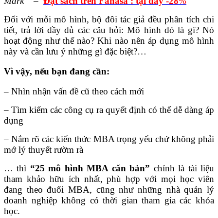
Mark
–
Đặt sách trên Fahasa : tại đây -28
%
Đối với mỗi mô hình, bộ đôi tác giả đều phân tích chi
tiết, trả lời đầy đủ các câu hỏi: Mô hình đó là gì? Nó
hoạt động như thế nào? Khi nào nên áp dụng mô hình
này và cần lưu ý những gì đặc biệt?…
Vì vậy, nếu bạn đang cần:
– Nhìn nhận vấn đề cũ theo cách mới
– Tìm kiếm các công cụ ra quyết định có thể dễ dàng áp
dụng
– Nắm rõ các kiến thức MBA trọng yếu chứ không phải
mớ lý thuyết rườm rà
… thì
“25 mô hình MBA căn bản”
chính là tài liệu
tham khảo hữu ích nhất, phù hợp với mọi học viên
đang theo đuổi MBA, cũng như những nhà quản lý
doanh nghiệp không có thời gian tham gia các khóa
học.