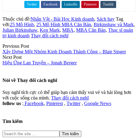
Twitter
Facebook
LinkedIn
Pinterest
Tumblr
Share on
Thuộc chủ đề:
Nhân Vật - Bài Học Kinh doanh
,
Sách hay
Tag
với:
25 Mô Hình
,
25 Mô Hình MBA Căn Bản
,
Birkinshaw và Mark
,
Julian Birkinshaw
,
Ken Mark
,
MBA
,
MBA Căn Bản
,
Thạc sĩ quản
trị kinh doanh
Thay đổi cách nghĩ
Previous Post
Xây Dựng Một Nhóm Kinh Doanh Thành Công – Blair Singer
Next Post
Hiệu Ứng Lan Truyền – Jonah Berger
Nói về
Thay đổi cách nghĩ
Suy nghĩ tích cực có thể giúp bạn cảm thấy vui vẻ và hài lòng hơn
với cuộc sống của mình.
Thay đổi cách nghĩ
follow us
:
Facebook
,
Pinterest
,
Twitter
,
Google News
Tìm kiếm