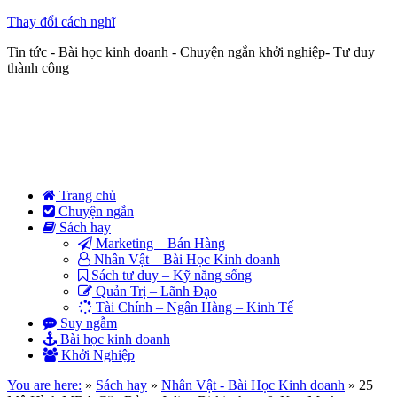
Thay đổi cách nghĩ
Tin tức - Bài học kinh doanh - Chuyện ngắn khởi nghiệp- Tư duy
thành công
Trang chủ
Chuyện ngắn
Sách hay
Marketing – Bán Hàng
Nhân Vật – Bài Học Kinh doanh
Sách tư duy – Kỹ năng sống
Quản Trị – Lãnh Đạo
Tài Chính – Ngân Hàng – Kinh Tế
Suy ngẫm
Bài học kinh doanh
Khởi Nghiệp
You are here:
»
Sách hay
»
Nhân Vật - Bài Học Kinh doanh
»
25