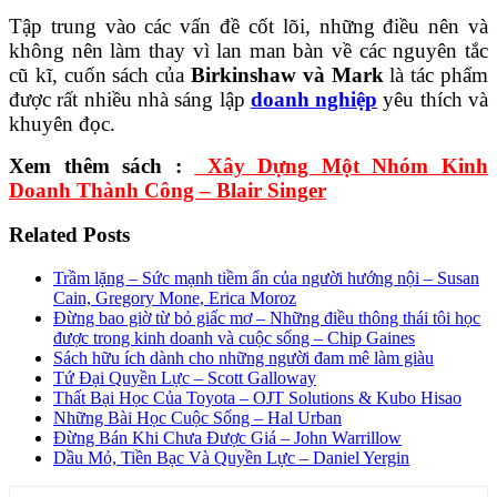
Tập trung vào các vấn đề cốt lõi, những điều nên và
không nên làm thay vì lan man bàn về các nguyên tắc
cũ kĩ, cuốn sách của
Birkinshaw và Mark
là tác phẩm
được rất nhiều nhà sáng lập
doanh nghiệp
yêu thích và
khuyên đọc.
Xem thêm sách :
Xây Dựng Một Nhóm Kinh
Doanh Thành Công – Blair Singer
Related Posts
Trầm lặng – Sức mạnh tiềm ẩn của người hướng nội – Susan
Cain, Gregory Mone, Erica Moroz
Đừng bao giờ từ bỏ giấc mơ – Những điều thông thái tôi học
được trong kinh doanh và cuộc sống – Chip Gaines
Sách hữu ích dành cho những người đam mê làm giàu
Tứ Đại Quyền Lực – Scott Galloway
Thất Bại Học Của Toyota – OJT Solutions & Kubo Hisao
Những Bài Học Cuộc Sống – Hal Urban
Đừng Bán Khi Chưa Được Giá – John Warrillow
Dầu Mỏ, Tiền Bạc Và Quyền Lực – Daniel Yergin