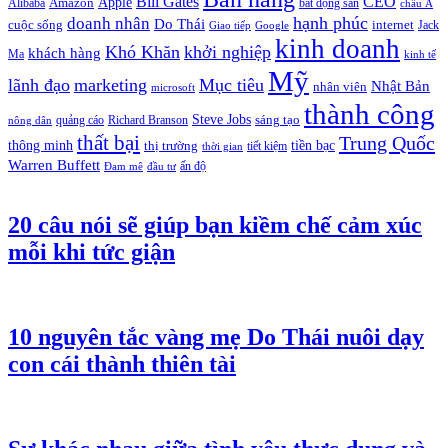
Bill Gates
CEO
Apple
Amazon
Alibaba
bất động sản
châu Á
hạnh phúc
doanh nhân
Do Thái
cuộc sống
internet
Jack
Giao tiếp
Google
kinh doanh
Khó Khăn
khởi nghiệp
khách hàng
Ma
kinh tế
Mỹ
lãnh đạo
marketing
Mục tiêu
Nhật Bản
nhân viên
microsoft
thành công
Steve Jobs
sáng tạo
quảng cáo
Richard Branson
nông dân
thất bại
Trung Quốc
thông minh
tiền bạc
thị trường
tiết kiệm
thời gian
Warren Buffett
ấn độ
Đam mê
đầu tư
20 câu nói sẽ giúp bạn kiềm chế cảm xúc
mỗi khi tức giận
10 nguyên tắc vàng mẹ Do Thái nuôi dạy
con cái thành thiên tài