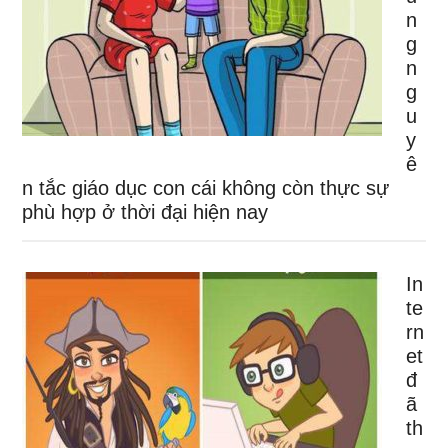
n
g
n
g
u
y
ê
n tắc giáo dục con cái không còn thực sự
phù hợp ở thời đại hiện nay
In
te
rn
et
đ
ã
th