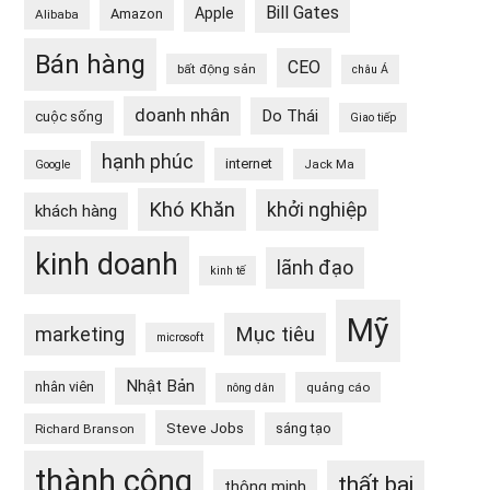
Bill Gates
Apple
Amazon
Alibaba
Bán hàng
CEO
bất động sản
châu Á
doanh nhân
Do Thái
cuộc sống
Giao tiếp
hạnh phúc
internet
Jack Ma
Google
Khó Khăn
khởi nghiệp
khách hàng
kinh doanh
lãnh đạo
kinh tế
Mỹ
Mục tiêu
marketing
microsoft
Nhật Bản
nhân viên
quảng cáo
nông dân
Steve Jobs
sáng tạo
Richard Branson
thành công
thất bại
thông minh