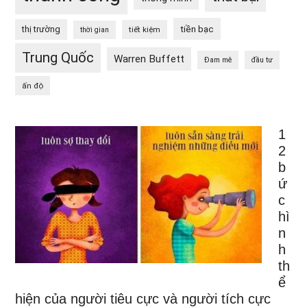
tiền bạc
thị trường
tiết kiệm
thời gian
Trung Quốc
Warren Buffett
Đam mê
đầu tư
ấn độ
1
2
b
ứ
c
hì
n
h
th
ể
hiện của người tiêu cực và người tích cực