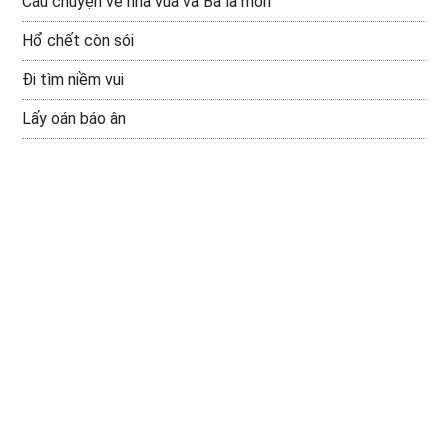
Câu chuyện về nhà vua và Bà la môn
Hổ chết còn sói
Đi tìm niềm vui
Lấy oán báo ân