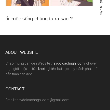
a
y
đ
ổi cuộc sống chúng ta ra sao ?
ABOUT WEBSITE
Chào mừng bạn đến Website
thaydoicachnghi.com
, chuyên
mục giới thiệu tin tức
khởi nghiệp
, bài học hay,
sách
phát triển
bản thân nên đọc
CONTACT
Email: thaydoicachnghi.com@gmail.com