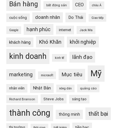
Bán hàng
CEO
bất động sản
châu Á
doanh nhân
Do Thái
cuộc sống
Giao tiếp
hạnh phúc
internet
Jack Ma
Google
Khó Khăn
khởi nghiệp
khách hàng
kinh doanh
lãnh đạo
kinh tế
Mỹ
Mục tiêu
marketing
microsoft
Nhật Bản
nhân viên
quảng cáo
nông dân
Steve Jobs
sáng tạo
Richard Branson
thành công
thất bại
thông minh
tiền bạc
thị trường
tiết kiệm
thời gian