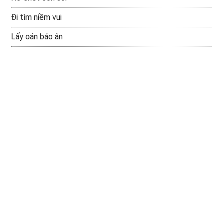
Đi tìm niềm vui
Lấy oán báo ân