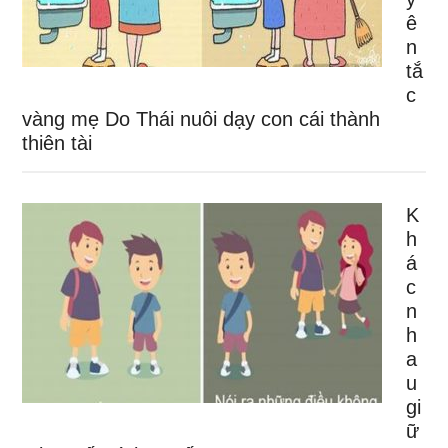
ê
n
tắ
c
vàng mẹ Do Thái nuôi dạy con cái thành
thiên tài
K
h
á
c
n
h
a
u
gi
ữ