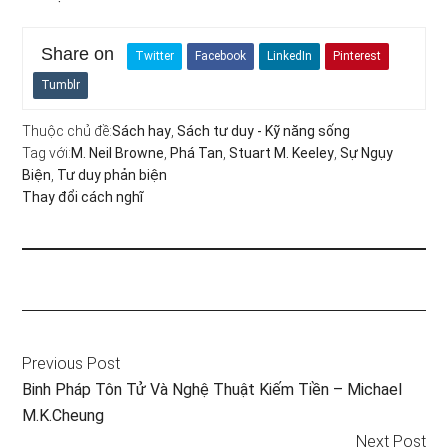
Share on
Twitter
Facebook
LinkedIn
Pinterest
Tumblr
Thuộc chủ đề:
Sách hay
,
Sách tư duy - Kỹ năng sống
Tag với:
M. Neil Browne
,
Phá Tan
,
Stuart M. Keeley
,
Sự Ngụy
Biện
,
Tư duy phản biện
Thay đổi cách nghĩ
Previous Post
Binh Pháp Tôn Tử Và Nghệ Thuật Kiếm Tiền – Michael
M.K.Cheung
Next Post