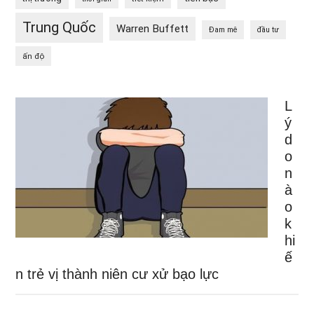
Trung Quốc
Warren Buffett
Đam mê
đầu tư
ấn độ
L
ý
d
o
n
à
o
k
hi
ế
n trẻ vị thành niên cư xử bạo lực