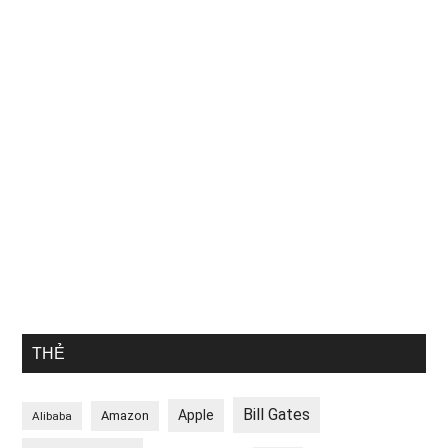
THẺ
Bill Gates
Apple
Amazon
Alibaba