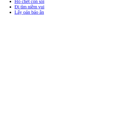
Hổ chết còn sói
Đi tìm niềm vui
Lấy oán báo ân