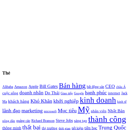
Thẻ
Bán hàng
Bill Gates
CEO
Apple
Amazon
Alibaba
bất động sản
châu Á
hạnh phúc
doanh nhân
Do Thái
cuộc sống
internet
Jack
Giao tiếp
Google
kinh doanh
Khó Khăn
khởi nghiệp
khách hàng
Ma
kinh tế
Mỹ
lãnh đạo
marketing
Mục tiêu
Nhật Bản
nhân viên
microsoft
thành công
Steve Jobs
sáng tạo
quảng cáo
Richard Branson
nông dân
thất bại
Trung Quốc
thông minh
tiền bạc
thị trường
tiết kiệm
thời gian