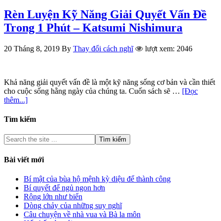
Rèn Luyện Kỹ Năng Giải Quyết Vấn Đề
Trong 1 Phút – Katsumi Nishimura
20 Tháng 8, 2019
By
Thay đổi cách nghĩ
lượt xem: 2046
Khả năng giải quyết vấn đề là một kỹ năng sống cơ bản và cần thiết
cho cuộc sống hằng ngày của chúng ta. Cuốn sách sẽ …
[Đọc
thêm...]
Tìm kiếm
Bài viết mới
Bí mật của bùa hộ mệnh kỳ diệu để thành công
Bí quyết để ngủ ngon hơn
Rộng lớn như biển
Dòng chảy của những suy nghĩ
Câu chuyện về nhà vua và Bà la môn