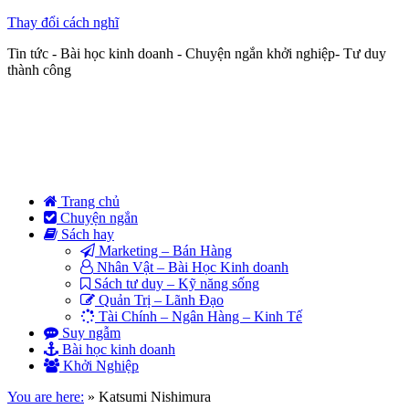
Thay đổi cách nghĩ
Tin tức - Bài học kinh doanh - Chuyện ngắn khởi nghiệp- Tư duy
thành công
Trang chủ
Chuyện ngắn
Sách hay
Marketing – Bán Hàng
Nhân Vật – Bài Học Kinh doanh
Sách tư duy – Kỹ năng sống
Quản Trị – Lãnh Đạo
Tài Chính – Ngân Hàng – Kinh Tế
Suy ngẫm
Bài học kinh doanh
Khởi Nghiệp
You are here:
»
Katsumi Nishimura