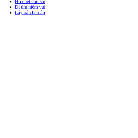
Hổ chết còn sói
Đi tìm niềm vui
Lấy oán báo ân