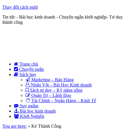
Thay đổi cách nghĩ
Tin tức - Bài học kinh doanh - Chuyện ngắn khởi nghiệp- Tư duy
thành công
Trang chủ
Chuyện ngắn
Sách hay
Marketing – Bán Hàng
Nhân Vật – Bài Học Kinh doanh
Sách tư duy – Kỹ năng sống
Quản Trị – Lãnh Đạo
Tài Chính – Ngân Hàng – Kinh Tế
Suy ngẫm
Bài học kinh doanh
Khởi Nghiệp
You are here:
»
Kẻ Thành Công