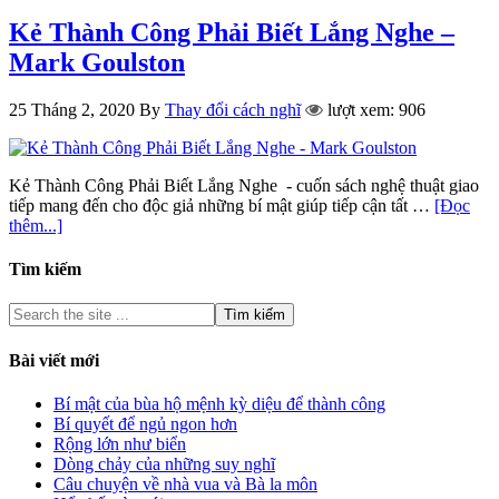
Kẻ Thành Công Phải Biết Lắng Nghe –
Mark Goulston
25 Tháng 2, 2020
By
Thay đổi cách nghĩ
lượt xem: 906
Kẻ Thành Công Phải Biết Lắng Nghe - cuốn sách nghệ thuật giao
tiếp mang đến cho độc giả những bí mật giúp tiếp cận tất …
[Đọc
thêm...]
Tìm kiếm
Bài viết mới
Bí mật của bùa hộ mệnh kỳ diệu để thành công
Bí quyết để ngủ ngon hơn
Rộng lớn như biển
Dòng chảy của những suy nghĩ
Câu chuyện về nhà vua và Bà la môn