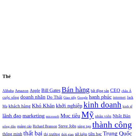
Thẻ
Bán hàng
Bill Gates
CEO
Apple
Amazon
Alibaba
bất động sản
châu Á
hạnh phúc
doanh nhân
Do Thái
cuộc sống
internet
Jack
Giao tiếp
Google
kinh doanh
Khó Khăn
khởi nghiệp
khách hàng
Ma
kinh tế
Mỹ
lãnh đạo
marketing
Mục tiêu
Nhật Bản
nhân viên
microsoft
thành công
Steve Jobs
sáng tạo
quảng cáo
Richard Branson
nông dân
thất bại
Trung Quốc
thông minh
tiền bạc
thị trường
tiết kiệm
thời gian