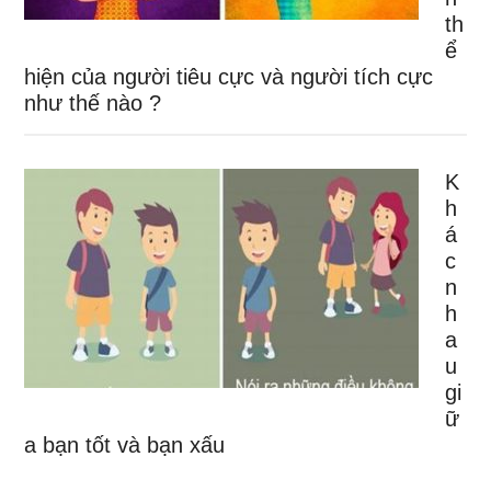
th
ể
hiện của người tiêu cực và người tích cực
như thế nào ?
K
h
á
c
n
h
a
u
gi
ữ
a bạn tốt và bạn xấu