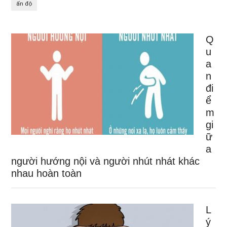
ấn độ
Q
u
a
n
đi
ể
m
gi
ữ
a
người hướng nội và người nhút nhát khác
nhau hoàn toàn
L
ý