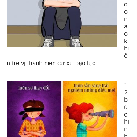
d
o
n
à
o
k
hi
ế
n trẻ vị thành niên cư xử bạo lực
1
2
b
ứ
c
hì
n
h