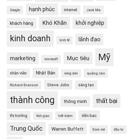
hạnh phúc
internet
Jack Ma
Google
Khó Khăn
khởi nghiệp
khách hàng
kinh doanh
lãnh đạo
kinh tế
Mỹ
Mục tiêu
marketing
microsoft
Nhật Bản
nhân viên
quảng cáo
nông dân
Steve Jobs
sáng tạo
Richard Branson
thành công
thất bại
thông minh
tiền bạc
thị trường
tiết kiệm
thời gian
Trung Quốc
Warren Buffett
Đam mê
đầu tư