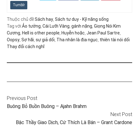
Tumblr
Thuộc chủ đề:
Sách hay
,
Sách tư duy - Kỹ năng sống
Tag với:
Ảo tưởng
,
Cái Lưỡi Vàng
,
gánh nặng
,
Giọng Nói Kim
Cương
,
Hell is other people
,
Huyễn hoặc
,
Jean Paul Sartre
,
Oopsy
,
Sợ hãi
,
sự giả dối
,
Tha nhân là địa ngục
,
thiên tài nói dối
Thay đổi cách nghĩ
Previous Post
Buông Bỏ Buồn Buông – Ajahn Brahm
Next Post
Bậc Thầy Giao Dịch, Cứ Thích Là Bán – Grant Cardone