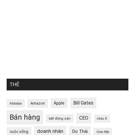
THẺ
Bill Gates
Apple
Amazon
Alibaba
Bán hàng
CEO
bất động sản
châu Á
doanh nhân
Do Thái
cuộc sống
Giao tiếp