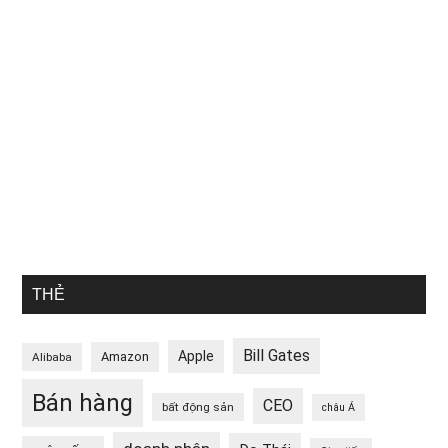
THẺ
Bill Gates
Apple
Amazon
Alibaba
Bán hàng
CEO
bất động sản
châu Á