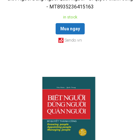
- MT8935236415163
in stock
Mua ngay
Sendo.vn