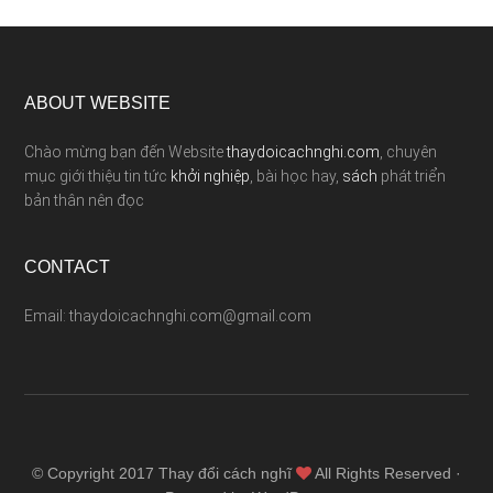
ABOUT WEBSITE
Chào mừng bạn đến Website
thaydoicachnghi.com
, chuyên
mục giới thiệu tin tức
khởi nghiệp
, bài học hay,
sách
phát triển
bản thân nên đọc
CONTACT
Email: thaydoicachnghi.com@gmail.com
© Copyright 2017
Thay đổi cách nghĩ
All Rights Reserved ·