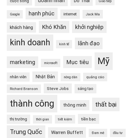
doanh nhân
Do Thái
cuộc sống
Giao tiếp
hạnh phúc
internet
Jack Ma
Google
Khó Khăn
khởi nghiệp
khách hàng
kinh doanh
lãnh đạo
kinh tế
Mỹ
Mục tiêu
marketing
microsoft
Nhật Bản
nhân viên
quảng cáo
nông dân
Steve Jobs
sáng tạo
Richard Branson
thành công
thất bại
thông minh
tiền bạc
thị trường
tiết kiệm
thời gian
Trung Quốc
Warren Buffett
Đam mê
đầu tư