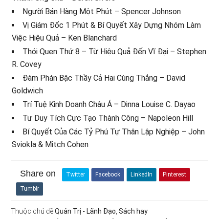
Người Bán Hàng Một Phút – Spencer Johnson
Vị Giám Đốc 1 Phút & Bí Quyết Xây Dựng Nhóm Làm
Việc Hiệu Quả – Ken Blanchard
Thói Quen Thứ 8 – Từ Hiệu Quả Đến Vĩ Đại – Stephen
R. Covey
Đàm Phán Bậc Thầy Cả Hai Cùng Thắng – David
Goldwich
Trí Tuệ Kinh Doanh Châu Á – Dinna Louise C. Dayao
Tư Duy Tích Cực Tạo Thành Công – Napoleon Hill
Bí Quyết Của Các Tỷ Phú Tự Thân Lập Nghiệp – John
Sviokla & Mitch Cohen
Share on
Twitter
Facebook
LinkedIn
Pinterest
Tumblr
Thuộc chủ đề:
Quản Trị - Lãnh Đạo
,
Sách hay