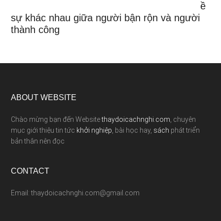
ề
sự khác nhau giữa người bận rộn và người
thành công
ABOUT WEBSITE
Chào mừng bạn đến Website
thaydoicachnghi.com
, chuyên
mục giới thiệu tin tức
khởi nghiệp
, bài học hay,
sách
phát triển
bản thân nên đọc
CONTACT
Email: thaydoicachnghi.com@gmail.com