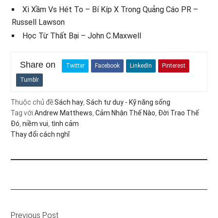
Xì Xầm Vs Hét To – Bí Kíp X Trong Quảng Cáo PR –
Russell Lawson
Học Từ Thất Bại – John C.Maxwell
Share on
Twitter
Facebook
LinkedIn
Pinterest
Tumblr
Thuộc chủ đề:
Sách hay
,
Sách tư duy - Kỹ năng sống
Tag với:
Andrew Matthews
,
Cảm Nhận Thế Nào
,
Đời Trao Thế
Đó
,
niềm vui
,
tình cảm
Thay đổi cách nghĩ
Previous Post