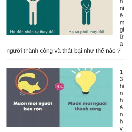
n
ni
ệ
m
gi
ữ
a
người thành công và thất bại như thế nào ?
1
3
hì
n
h
ả
n
h
v