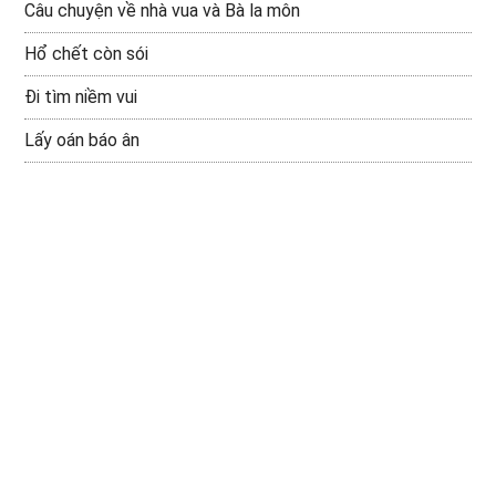
Câu chuyện về nhà vua và Bà la môn
Hổ chết còn sói
Đi tìm niềm vui
Lấy oán báo ân