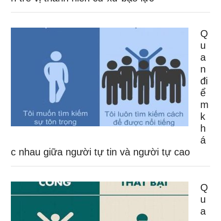
Q
u
a
n
đi
ể
m
k
h
á
c nhau giữa người tự tin và người tự cao
Q
u
a