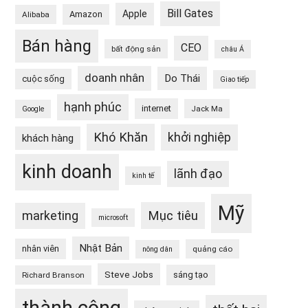
Bill Gates
Apple
Amazon
Alibaba
Bán hàng
CEO
bất động sản
châu Á
doanh nhân
Do Thái
cuộc sống
Giao tiếp
hạnh phúc
internet
Jack Ma
Google
Khó Khăn
khởi nghiệp
khách hàng
kinh doanh
lãnh đạo
kinh tế
Mỹ
Mục tiêu
marketing
microsoft
Nhật Bản
nhân viên
quảng cáo
nông dân
Steve Jobs
sáng tạo
Richard Branson