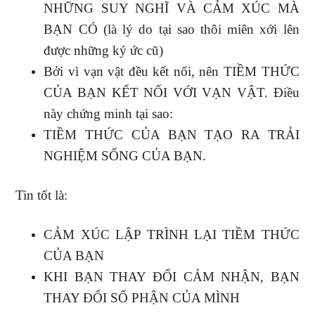
NHỮNG SUY NGHĨ VÀ CẢM XÚC MÀ
BẠN CÓ (là lý do tại sao thôi miên xới lên
được những ký ức cũ)
Bởi vì vạn vật đều kết nối, nên TIỀM THỨC
CỦA BẠN KẾT NỐI VỚI VẠN VẬT. Điều
này chứng minh tại sao:
TIỀM THỨC CỦA BẠN TẠO RA TRẢI
NGHIỆM SỐNG CỦA BẠN.
Tin tốt là:
CẢM XÚC LẬP TRÌNH LẠI TIỀM THỨC
CỦA BẠN
KHI BẠN THAY ĐỔI CẢM NHẬN, BẠN
THAY ĐỔI SỐ PHẬN CỦA MÌNH