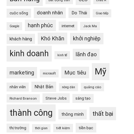
bất động sản
châu Á
doanh nhân
Do Thái
cuộc sống
Giao tiếp
hạnh phúc
internet
Jack Ma
Google
Khó Khăn
khởi nghiệp
khách hàng
kinh doanh
lãnh đạo
kinh tế
Mỹ
Mục tiêu
marketing
microsoft
Nhật Bản
nhân viên
quảng cáo
nông dân
Steve Jobs
sáng tạo
Richard Branson
thành công
thất bại
thông minh
tiền bạc
thị trường
tiết kiệm
thời gian