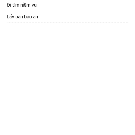
Đi tìm niềm vui
Lấy oán báo ân