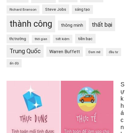
Steve Jobs
sáng tạo
Richard Branson
thành công
thất bại
thông minh
tiền bạc
thị trường
tiết kiệm
thời gian
Trung Quốc
Warren Buffett
Đam mê
đầu tư
ấn độ
S
ự
k
h
á
c
n