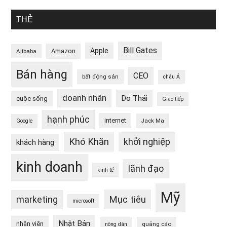
THẺ
Bill Gates
Apple
Amazon
Alibaba
Bán hàng
CEO
bất động sản
châu Á
doanh nhân
Do Thái
cuộc sống
Giao tiếp
hạnh phúc
internet
Jack Ma
Google
Khó Khăn
khởi nghiệp
khách hàng
kinh doanh
lãnh đạo
kinh tế
Mỹ
Mục tiêu
marketing
microsoft
Nhật Bản
nhân viên
quảng cáo
nông dân