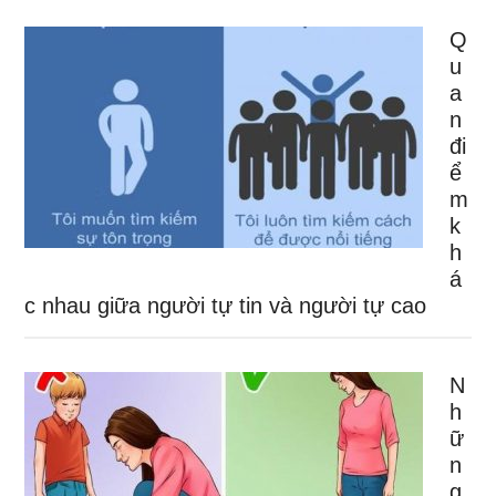
Q
u
a
n
đi
ể
m
k
h
á
c nhau giữa người tự tin và người tự cao
N
h
ữ
n
g