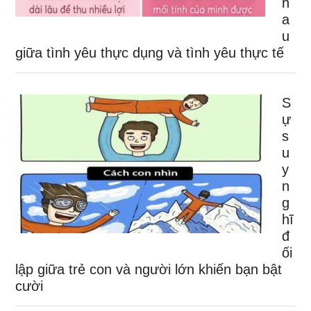
h
a
u
giữa tình yêu thực dụng và tình yêu thực tế
S
ự
s
u
y
n
g
hĩ
đ
ối
lập giữa trẻ con và người lớn khiến bạn bật
cười