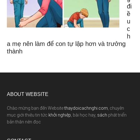
đi
ề
u
c
h
a mẹ nên làm để con tự lập hơn và trưởng
thành
ABOUT WEBSITE
Chào mừng bạn đến Website
thaydoicachnghi.com
, chuyên
mục giới thiệu tin tức
khởi nghiệp
, bài học hay,
sách
phát triển
bản thân nên đọc