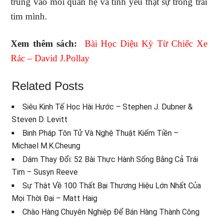
trung vào mối quan hệ và tình yêu thật sự trong trái
tim mình.
Xem thêm sách:
Bài Học Diệu Kỳ Từ Chiếc Xe
Rác – David J.Pollay
Related Posts
Siêu Kinh Tế Học Hài Hước – Stephen J. Dubner &
Steven D. Levitt
Binh Pháp Tôn Tử Và Nghệ Thuật Kiếm Tiền –
Michael M.K.Cheung
Dám Thay Đổi: 52 Bài Thực Hành Sống Bằng Cả Trái
Tim – Susyn Reeve
Sự Thật Về 100 Thất Bại Thương Hiệu Lớn Nhất Của
Mọi Thời Đại – Matt Haig
Chào Hàng Chuyên Nghiệp Để Bán Hàng Thành Công