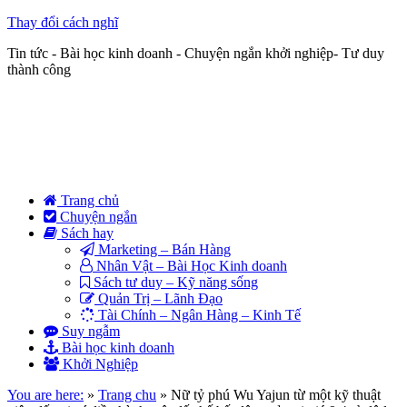
Thay đổi cách nghĩ
Tin tức - Bài học kinh doanh - Chuyện ngắn khởi nghiệp- Tư duy
thành công
Trang chủ
Chuyện ngắn
Sách hay
Marketing – Bán Hàng
Nhân Vật – Bài Học Kinh doanh
Sách tư duy – Kỹ năng sống
Quản Trị – Lãnh Đạo
Tài Chính – Ngân Hàng – Kinh Tế
Suy ngẫm
Bài học kinh doanh
Khởi Nghiệp
You are here:
»
Trang chu
»
Nữ tỷ phú Wu Yajun từ một kỹ thuật