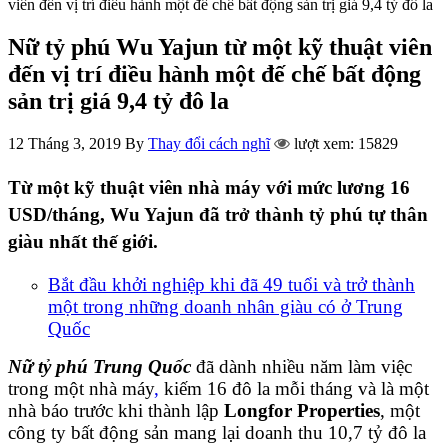
viên đến vị trí điều hành một đế chế bất động sản trị giá 9,4 tỷ đô la
Nữ tỷ phú Wu Yajun từ một kỹ thuật viên
đến vị trí điều hành một đế chế bất động
sản trị giá 9,4 tỷ đô la
12 Tháng 3, 2019
By
Thay đổi cách nghĩ
lượt xem: 15829
Từ một kỹ thuật viên nhà máy với mức lương 16
USD/tháng, Wu Yajun đã trở thành tỷ phú tự thân
giàu nhất thế giới.
Bắt đầu khởi nghiệp khi đã 49 tuổi và trở thành
một trong những doanh nhân giàu có ở Trung
Quốc
Nữ tỷ phú Trung Quốc
đã dành nhiều năm làm việc
trong một nhà máy
,
kiếm 16 đô la mỗi tháng và là một
nhà báo trước khi thành lập
Longfor Properties
, một
công ty bất động sản mang lại doanh thu 10,7 tỷ đô la