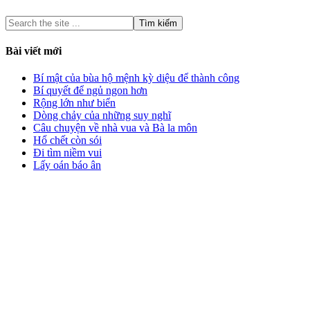
Bài viết mới
Bí mật của bùa hộ mệnh kỳ diệu để thành công
Bí quyết để ngủ ngon hơn
Rộng lớn như biển
Dòng chảy của những suy nghĩ
Câu chuyện về nhà vua và Bà la môn
Hổ chết còn sói
Đi tìm niềm vui
Lấy oán báo ân