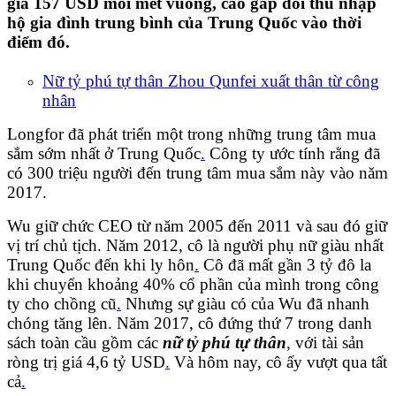
giá 157 USD mỗi mét vuông, cao gấp đôi thu nhập
hộ gia đình trung bình của Trung Quốc vào thời
điểm đó.
Nữ tỷ phú tự thân Zhou Qunfei xuất thân từ công
nhân
Longfor đã phát triển một trong những trung tâm mua
sắm sớm nhất ở Trung Quốc
.
Công ty ước tính rằng đã
có 300 triệu người đến trung tâm mua sắm này vào năm
2017.
Wu giữ chức CEO từ năm 2005 đến 2011 và sau đó giữ
vị trí chủ tịch. Năm 2012, cô là người phụ nữ giàu nhất
Trung Quốc đến khi ly hôn
.
Cô đã mất gần 3 tỷ đô la
khi chuyển khoảng 40% cổ phần của mình trong công
ty cho chồng cũ
.
Nhưng sự giàu có của Wu đã nhanh
chóng tăng lên. Năm 2017, cô đứng thứ 7 trong danh
sách toàn cầu gồm các
nữ tỷ phú tự thân
, với tài sản
ròng trị giá 4,6 tỷ USD
.
Và hôm nay, cô ấy vượt qua tất
cả
.