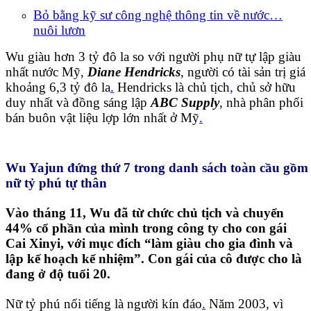
Bỏ bằng kỹ sư công nghệ thông tin về nước…
nuôi lươn
Wu giàu hơn 3 tỷ đô la so với người phụ nữ tự lập giàu
nhất nước Mỹ,
Diane Hendricks
, người có tài sản trị giá
khoảng 6,3 tỷ đô la
.
Hendricks là chủ tịch
,
chủ sở hữu
duy nhất và đồng sáng lập
ABC Supply
, nhà phân phối
bán buôn vật liệu lợp lớn nhất ở Mỹ
.
Wu Yajun đứng thứ 7 trong danh sách toàn cầu gồm
nữ tỷ phú tự thân
Vào tháng 11, Wu đã từ chức chủ tịch và chuyển
44% cổ phần của mình trong công ty cho con gái
Cai Xinyi, với mục đích “làm giàu cho gia đình và
lập kế hoạch kế nhiệm”. Con gái của cô được cho là
đang ở độ tuổi 20.
Nữ tỷ phú nổi tiếng là người kín đáo
.
Năm 2003, vì