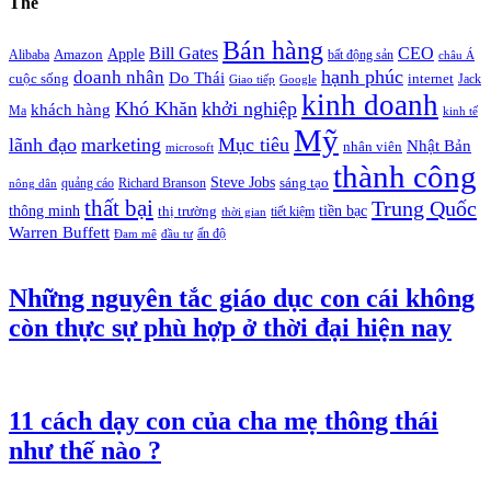
Thẻ
Bán hàng
Bill Gates
CEO
Apple
Amazon
Alibaba
bất động sản
châu Á
hạnh phúc
doanh nhân
Do Thái
cuộc sống
internet
Jack
Giao tiếp
Google
kinh doanh
Khó Khăn
khởi nghiệp
khách hàng
Ma
kinh tế
Mỹ
lãnh đạo
marketing
Mục tiêu
Nhật Bản
nhân viên
microsoft
thành công
Steve Jobs
sáng tạo
quảng cáo
Richard Branson
nông dân
thất bại
Trung Quốc
thông minh
tiền bạc
thị trường
tiết kiệm
thời gian
Warren Buffett
ấn độ
Đam mê
đầu tư
Những nguyên tắc giáo dục con cái không
còn thực sự phù hợp ở thời đại hiện nay
11 cách dạy con của cha mẹ thông thái
như thế nào ?