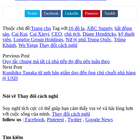
Twitter
Facebook
LinkedIn
Pinterest
Tumblr
Share on
Thuộc chủ đề:
Trang chu
Tag với:
16 đô la
,
ABC Supply
,
bất động
sản
,
Cai Kui
,
Cai Xinyi
,
CEO
,
chủ tịch
,
Diane Hendricks
,
kỹ thuật
viên
,
Longfor Group Holdings
,
Nữ tỷ phú Trung Quốc
,
Trùng
Khánh
,
Wu Yajun
Thay đổi cách nghĩ
Previous Post
Quy tắc chung mà tất cả nhà tiếp thị đều nên tuân theo
Next Post
Kunihiko Tanaka từ anh bán giấm dạo đến ông chủ chuỗi nhà hàng
tỷ USD
Nói về
Thay đổi cách nghĩ
Suy nghĩ tích cực có thể giúp bạn cảm thấy vui vẻ và hài lòng hơn
với cuộc sống của mình.
Thay đổi cách nghĩ
follow us
:
Facebook
,
Pinterest
,
Twitter
,
Google News
Tìm kiếm