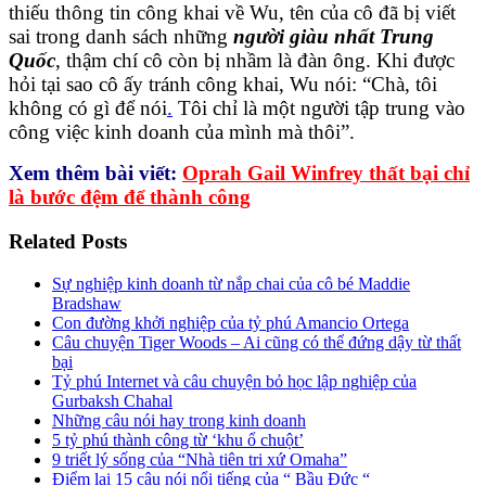
thiếu thông tin công khai về Wu, tên của cô đã bị viết
sai trong danh sách những
người giàu nhất Trung
Quốc
, thậm chí cô còn bị nhầm là đàn ông. Khi được
hỏi tại sao cô ấy tránh công khai, Wu nói: “Chà, tôi
không có gì để nói
.
Tôi chỉ là một người tập trung vào
công việc kinh doanh của mình mà thôi”.
Xem thêm bài viết:
Oprah Gail Winfrey thất bại chỉ
là bước đệm để thành công
Related Posts
Sự nghiệp kinh doanh từ nắp chai của cô bé Maddie
Bradshaw
Con đường khởi nghiệp của tỷ phú Amancio Ortega
Câu chuyện Tiger Woods – Ai cũng có thể đứng dậy từ thất
bại
Tỷ phú Internet và câu chuyện bỏ học lập nghiệp của
Gurbaksh Chahal
Những câu nói hay trong kinh doanh
5 tỷ phú thành công từ ‘khu ổ chuột’
9 triết lý sống của “Nhà tiên tri xứ Omaha”
Điểm lại 15 câu nói nổi tiếng của “ Bầu Đức “