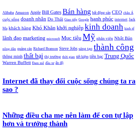
Bán hàng
Bill Gates
CEO
Apple
Amazon
Alibaba
bất động sản
châu Á
hạnh phúc
doanh nhân
Do Thái
cuộc sống
internet
Jack
Giao tiếp
Google
kinh doanh
Khó Khăn
khởi nghiệp
khách hàng
Ma
kinh tế
Mỹ
lãnh đạo
marketing
Mục tiêu
Nhật Bản
nhân viên
microsoft
thành công
Steve Jobs
sáng tạo
quảng cáo
Richard Branson
nông dân
thất bại
Trung Quốc
thông minh
tiền bạc
thị trường
tiết kiệm
thời gian
Warren Buffett
ấn độ
Đam mê
đầu tư
Internet đã thay đổi cuộc sống chúng ta ra
sao ?
Những điều cha mẹ nên làm để con tự lập
hơn và trưởng thành