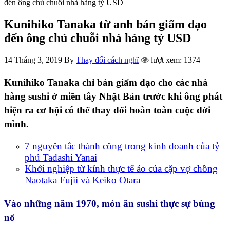
đến ông chủ chuỗi nhà hàng tỷ USD
Kunihiko Tanaka từ anh bán giấm dạo
đến ông chủ chuỗi nhà hàng tỷ USD
14 Tháng 3, 2019
By
Thay đổi cách nghĩ
lượt xem: 1374
Kunihiko Tanaka chỉ bán giấm dạo cho các nhà
hàng sushi ở miền tây Nhật Bản trước khi ông phát
hiện ra cơ hội có thể thay đổi hoàn toàn cuộc đời
mình.
7 nguyên tắc thành công trong kinh doanh của tỷ
phú Tadashi Yanai
Khởi nghiệp từ kính thực tế ảo của cặp vợ chồng
Naotaka Fujii và Keiko Otara
Vào những năm 1970, món ăn sushi thực sự bùng
nổ