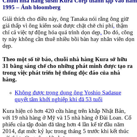
Chuỗi nhà hàng sushi Kura Corp thành lập vào năm
1995 – Ảnh bloomberg
Giải thích cho điều này, ông Tanaka nói rằng ông giữ
giá thấp vì ông kiểm soát được chặt chẽ chi phí
,
thậm
chí cả việc tự động hóa quá trình dọn dẹp
.
Do đó, công
ty này không cần thuê nhiều bồi bàn hay nhân viên dọn
dẹp.
Theo một số tờ báo, chuỗi nhà hàng Kura sở hữu
31 bằng sáng chế cho những phát minh được tạo ra
trong việc phát triển hệ thống độc đáo của nhà
hàng.
Không được trọng dụng ông Yoshio Sadasue
quyết tâm khởi nghiệp khi đã 53 tuổi
Kura hiện có hơn 420 cửa hàng trên khắp Nhật Bản,
với 19 nhà hàng ở Mỹ và 15 nhà hàng ở Đài Loan. Cổ
phiếu của tập đoàn đã tăng hơn 4 lần kể từ đầu năm
2014, đạt mức kỷ lục trong tháng 5 trước khi kết thúc