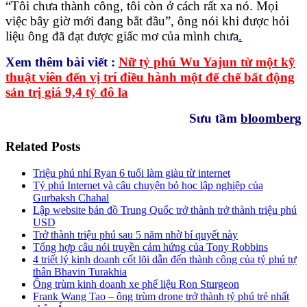
“Tôi chưa thành công, tôi còn ở cách rất xa nó. Mọi
việc bây giờ mới đang bắt đầu”, ông nói khi được hỏi
liệu ông đã đạt được giấc mơ của mình chưa
.
Xem thêm bài viết :
Nữ tỷ phú Wu Yajun từ một kỹ
thuật viên đến vị trí điều hành một đế chế bất động
sản trị giá 9,4 tỷ đô la
Sưu tầm
bloomberg
Related Posts
Triệu phú nhí Ryan 6 tuổi làm giàu từ internet
Tỷ phú Internet và câu chuyện bỏ học lập nghiệp của
Gurbaksh Chahal
Lập website bán đồ Trung Quốc trở thành trở thành triệu phú
USD
Trở thành triệu phú sau 5 năm nhờ bí quyết này
Tổng hợp câu nói truyền cảm hứng của Tony Robbins
4 triết lý kinh doanh cốt lõi dẫn đến thành công của tỷ phú tự
thân Bhavin Turakhia
Ông trùm kinh doanh xe phế liệu Ron Sturgeon
Frank Wang Tao – ông trùm drone trở thành tỷ phú trẻ nhất