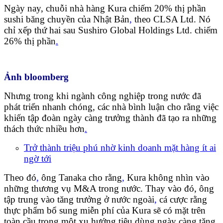
Ngày nay, chuỗi nhà hàng Kura chiếm 20% thị phần
sushi băng chuyền của Nhật Bản
,
theo CLSA Ltd. Nó
chỉ xếp thứ hai sau Sushiro Global Holdings Ltd. chiếm
26% thị phần
.
Ảnh bloomberg
Nhưng trong khi ngành công nghiệp trong nước đã
phát triển nhanh chóng, các nhà bình luận cho rằng việc
khiến tập đoàn ngày càng trưởng thành đã tạo ra những
thách thức nhiều hơn
.
Trở thành triệu phú nhờ kinh doanh mặt hàng ít ai
ngờ tới
Theo đó
,
ông Tanaka cho rằng
,
Kura không nhìn vào
những thương vụ M&A trong nước. Thay vào đó, ông
tập trung vào tăng trưởng ở nước ngoài
,
cá cược rằng
thực phẩm bổ sung miễn phí của Kura sẽ có mặt trên
toàn cầu trong một xu hướng tiêu dùng ngày càng tăng