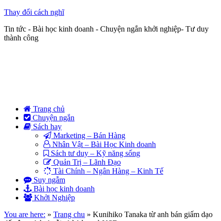
Thay đổi cách nghĩ
Tin tức - Bài học kinh doanh - Chuyện ngắn khởi nghiệp- Tư duy
thành công
Trang chủ
Chuyện ngắn
Sách hay
Marketing – Bán Hàng
Nhân Vật – Bài Học Kinh doanh
Sách tư duy – Kỹ năng sống
Quản Trị – Lãnh Đạo
Tài Chính – Ngân Hàng – Kinh Tế
Suy ngẫm
Bài học kinh doanh
Khởi Nghiệp
You are here:
»
Trang chu
»
Kunihiko Tanaka từ anh bán giấm dạo