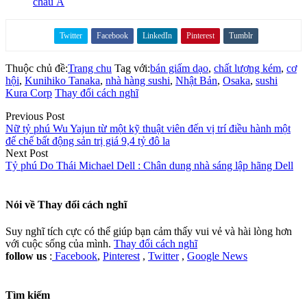
châu Á
Twitter
Facebook
LinkedIn
Pinterest
Tumblr
Share on
Thuộc chủ đề:
Trang chu
Tag với:
bán giấm dạo
,
chất lượng kém
,
cơ
hội
,
Kunihiko Tanaka
,
nhà hàng sushi
,
Nhật Bản
,
Osaka
,
sushi
Kura Corp
Thay đổi cách nghĩ
Previous Post
Nữ tỷ phú Wu Yajun từ một kỹ thuật viên đến vị trí điều hành một
đế chế bất động sản trị giá 9,4 tỷ đô la
Next Post
Tỷ phú Do Thái Michael Dell : Chân dung nhà sáng lập hãng Dell
Nói về
Thay đổi cách nghĩ
Suy nghĩ tích cực có thể giúp bạn cảm thấy vui vẻ và hài lòng hơn
với cuộc sống của mình.
Thay đổi cách nghĩ
follow us
:
Facebook
,
Pinterest
,
Twitter
,
Google News
Tìm kiếm