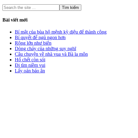
Bài viết mới
Bí mật của bùa hộ mệnh kỳ diệu để thành công
Bí quyết để ngủ ngon hơn
Rộng lớn như biển
Dòng chảy của những suy nghĩ
Câu chuyện về nhà vua và Bà la môn
Hổ chết còn sói
Đi tìm niềm vui
Lấy oán báo ân