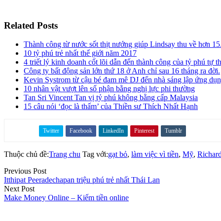
Related Posts
Thành công từ nước sốt thịt nướng giúp Lindsay thu về hơn 15
10 tỷ phú trẻ nhất thế giới năm 2017
4 triết lý kinh doanh cốt lõi dẫn đến thành công của tỷ phú tự 
Công ty bất động sản lớn thứ 18 ở Anh chỉ sau 16 tháng ra đời.
Kevin Systrom từ cậu bé đam mê DJ đến nhà sáng lập ứng dụn
10 nhân vật vượt lên số phận bằng nghị lực phi thường
Tan Sri Vincent Tan vị tỷ phú không bằng cấp Malaysia
15 câu nói ‘đọc là thấm’ của Thiền sư Thích Nhất Hạnh
Twitter
Facebook
LinkedIn
Pinterest
Tumblr
Share on
Thuộc chủ đề:
Trang chu
Tag với:
gạt bỏ
,
làm việc vì tiền
,
Mỹ
,
Richar
Previous Post
Itthipat Peeradechapan triệu phú trẻ nhất Thái Lan
Next Post
Make Money Online – Kiếm tiền online