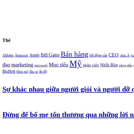
Thẻ
Bán hàng
Bill Gates
CEO
Apple
Amazon
c
Alibaba
bất động sản
châu Á
Mỹ
đạo
marketing
Mục tiêu
Nhật Bản
nhân viên
microsoft
nông dân
Buffett
ấn độ
Đam mê
đầu tư
Sự khác nhau giữa người giỏi và người dỡ 
Đừng để bố mẹ tổn thương qua những lời n