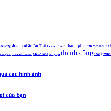
hạnh phúc
doanh nhân
Do Thái
uộc sống
internet
Jack Ma
Giao tiếp
Google
thành công
thông minh
Steve Jobs
sáng tạo
quảng cáo
Richard Branson
qua các hình ảnh
ói của bạn