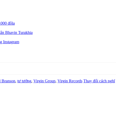
.000 đôla
thân Bhavin Turakhia
g Instagram
d Branson
,
tư tưởng
,
Virgin Group
,
Virgin Records
Thay đổi cách nghĩ