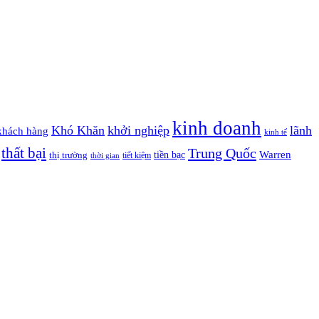
kinh doanh
Khó Khăn
khởi nghiệp
lãnh
khách hàng
kinh tế
thất bại
Trung Quốc
Warren
tiền bạc
thị trường
tiết kiệm
thời gian