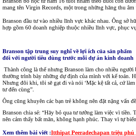
Branson bỏ học từ năm 16 tuổi nhằm theo đuổi con đườn
mang tên Virgin Records, một trong những hãng thu âm t
Branson đầu tư vào nhiều lĩnh vực khác nhau. Ông sở h
hợp gồm 60 doanh nghiệp thuộc nhiều lĩnh vực, phục vụ h
Branson tập trung suy nghĩ về lợi ích của sản phẩm
đối với người tiêu dùng trước mỗi dự án kinh doanh
Thành công là thế nhưng Branson làm cho nhiều người bấ
thường trình bày những dự định của mình với kế toán. Họ 
Nhưng đôi khi, tôi sẽ gạt đi và nói ‘Mặc kệ tất cả, cứ l
tư đến cùng”.
Ông cũng khuyên các bạn trẻ không nên đặt nặng vấn đề t
Branson chia sẻ: “Hãy bỏ qua tư tưởng làm việc vì tiền. 
nên cảm thấy bất mãn, không hạnh phúc. Thay vì tự biến m
Xem thêm bài viết :
Itthipat Peeradechapan triệu phú