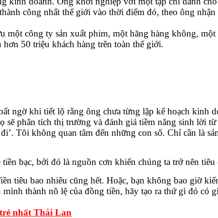
g kinh doanh. Ông khởi nghiệp với một tạp chí dành cho 
hành công nhất thế giới vào thời điểm đó, theo ông nhận 
ữu một công ty sản xuất phim, một hãng hàng không, một 
ơn 50 triệu khách hàng trên toàn thế giới.
t ngờ khi tiết lộ rằng ông chưa từng lập kế hoạch kinh d
sẽ phân tích thị trường và đánh giá tiềm năng sinh lời từ
àm đi’. Tôi không quan tâm đến những con số. Chỉ cần là sả
iền bạc, bởi đó là nguồn cơn khiến chúng ta trở nên tiêu
Tiền tiêu bao nhiêu cũng hết. Hoặc, bạn không bao giờ kiế
ình thành nô lệ của đồng tiền, hãy tạo ra thứ gì đó có gi
 trẻ nhất Thái Lan