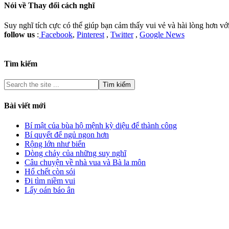
Nói về
Thay đổi cách nghĩ
Suy nghĩ tích cực có thể giúp bạn cảm thấy vui vẻ và hài lòng hơn v
follow us
:
Facebook
,
Pinterest
,
Twitter
,
Google News
Tìm kiếm
Bài viết mới
Bí mật của bùa hộ mệnh kỳ diệu để thành công
Bí quyết để ngủ ngon hơn
Rộng lớn như biển
Dòng chảy của những suy nghĩ
Câu chuyện về nhà vua và Bà la môn
Hổ chết còn sói
Đi tìm niềm vui
Lấy oán báo ân