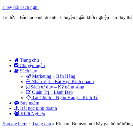
Thay đổi cách nghĩ
Tin tức - Bài học kinh doanh - Chuyện ngắn khởi nghiệp- Tư duy th
Trang chủ
Chuyện ngắn
Sách hay
Marketing – Bán Hàng
Nhân Vật – Bài Học Kinh doanh
Sách tư duy – Kỹ năng sống
Quản Trị – Lãnh Đạo
Tài Chính – Ngân Hàng – Kinh Tế
Suy ngẫm
Bài học kinh doanh
Khởi Nghiệp
You are here:
»
Trang chu
»
Richard Branson nói hãy gạt bỏ tư tưởng 