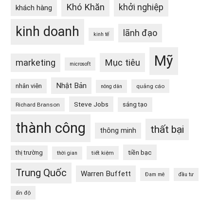
Khó Khăn
khởi nghiệp
khách hàng
kinh doanh
lãnh đạo
kinh tế
Mỹ
Mục tiêu
marketing
microsoft
Nhật Bản
nhân viên
quảng cáo
nông dân
Steve Jobs
sáng tạo
Richard Branson
thành công
thất bại
thông minh
tiền bạc
thị trường
tiết kiệm
thời gian
Trung Quốc
Warren Buffett
Đam mê
đầu tư
ấn độ