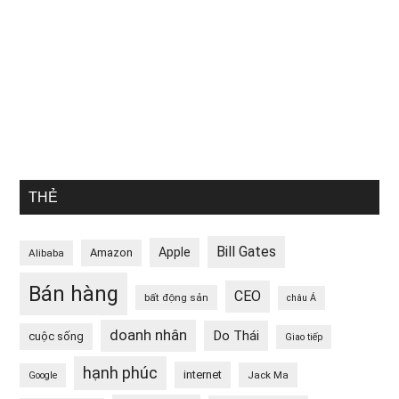
THẺ
Bill Gates
Apple
Amazon
Alibaba
Bán hàng
CEO
bất động sản
châu Á
doanh nhân
Do Thái
cuộc sống
Giao tiếp
hạnh phúc
internet
Jack Ma
Google