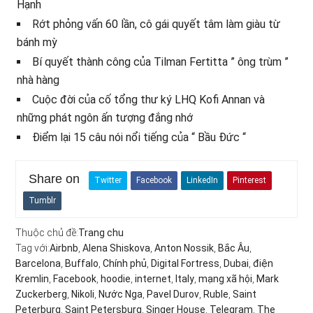
Hạnh
Rớt phỏng vấn 60 lần, cô gái quyết tâm làm giàu từ
bánh mỳ
Bí quyết thành công của Tilman Fertitta ” ông trùm ”
nhà hàng
Cuộc đời của cố tổng thư ký LHQ Kofi Annan và
những phát ngôn ấn tượng đắng nhớ
Điểm lại 15 câu nói nổi tiếng của “ Bầu Đức “
Share on
Twitter
Facebook
LinkedIn
Pinterest
Tumblr
Thuộc chủ đề:
Trang chu
Tag với:
Airbnb
,
Alena Shiskova
,
Anton Nossik
,
Bắc Âu
,
Barcelona
,
Buffalo
,
Chính phủ
,
Digital Fortress
,
Dubai
,
điện
Kremlin
,
Facebook
,
hoodie
,
internet
,
Italy
,
mạng xã hội
,
Mark
Zuckerberg
,
Nikoli
,
Nước Nga
,
Pavel Durov
,
Ruble
,
Saint
Peterburg
,
Saint Petersburg
,
Singer House
,
Telegram
,
The