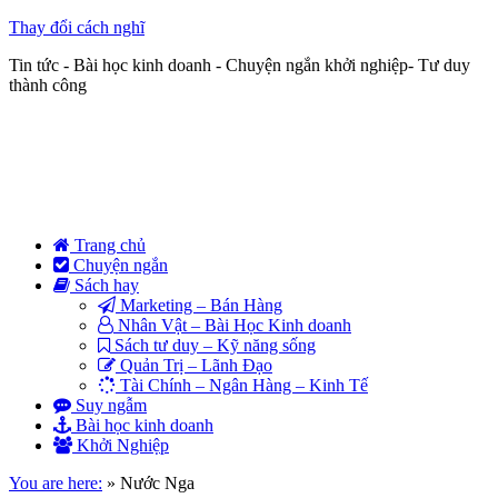
Thay đổi cách nghĩ
Tin tức - Bài học kinh doanh - Chuyện ngắn khởi nghiệp- Tư duy
thành công
Trang chủ
Chuyện ngắn
Sách hay
Marketing – Bán Hàng
Nhân Vật – Bài Học Kinh doanh
Sách tư duy – Kỹ năng sống
Quản Trị – Lãnh Đạo
Tài Chính – Ngân Hàng – Kinh Tế
Suy ngẫm
Bài học kinh doanh
Khởi Nghiệp
You are here:
»
Nước Nga