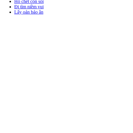
Hổ chết còn sói
Đi tìm niềm vui
Lấy oán báo ân