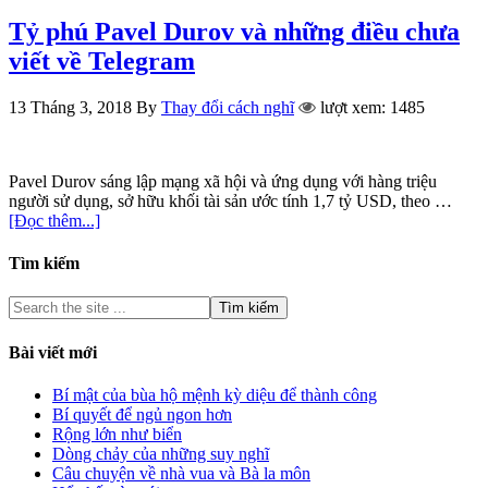
Tỷ phú Pavel Durov và những điều chưa
viết về Telegram
13 Tháng 3, 2018
By
Thay đổi cách nghĩ
lượt xem: 1485
Pavel Durov sáng lập mạng xã hội và ứng dụng với hàng triệu
người sử dụng, sở hữu khối tài sản ước tính 1,7 tỷ USD, theo …
[Đọc thêm...]
Tìm kiếm
Bài viết mới
Bí mật của bùa hộ mệnh kỳ diệu để thành công
Bí quyết để ngủ ngon hơn
Rộng lớn như biển
Dòng chảy của những suy nghĩ
Câu chuyện về nhà vua và Bà la môn