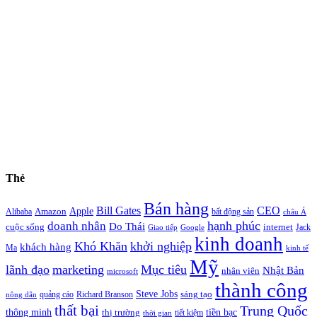
Thẻ
Bán hàng
Bill Gates
CEO
Apple
Amazon
Alibaba
bất động sản
châu Á
hạnh phúc
doanh nhân
Do Thái
cuộc sống
internet
Jack
Giao tiếp
Google
kinh doanh
Khó Khăn
khởi nghiệp
khách hàng
Ma
kinh tế
Mỹ
lãnh đạo
marketing
Mục tiêu
Nhật Bản
nhân viên
microsoft
thành công
Steve Jobs
sáng tạo
quảng cáo
Richard Branson
nông dân
thất bại
Trung Quốc
thông minh
tiền bạc
thị trường
tiết kiệm
thời gian