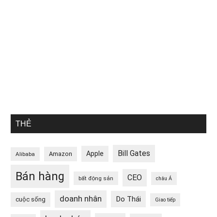
THẺ
Bill Gates
Apple
Amazon
Alibaba
Bán hàng
CEO
bất động sản
châu Á
doanh nhân
Do Thái
cuộc sống
Giao tiếp