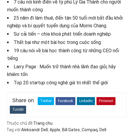
7 câu nói kinh điển về tỷ phú Lý Gia Thành cho người
muốn thành công
25 năm đi làm thuê, đến tận 50 tuổi mới bắt đầu khởi
nghiệp và bí quyết tuyển dụng của Morris Chang
Sự cải tiến – chìa khoá phát triển doanh nghiệp
Thất bại như một bài học trong cuộc sống
19 câu nói về bài học thành công từ những CEO nổi
tiếng
Larry Page : Muốn trở thành nhà lãnh đạo giỏi, hãy
khiêm tốn
Top 20 startup công nghệ giá trị nhất thế giới
Share on
Twitter
Facebook
LinkedIn
Pinterest
Tumblr
Thuộc chủ đề:
Trang chu
Tag với:
Aleksandr Dell
,
Apple
,
Bill Gates
,
Compaq
,
Dell