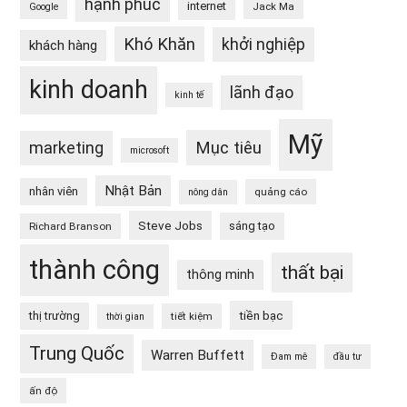
hạnh phúc
internet
Jack Ma
Google
Khó Khăn
khởi nghiệp
khách hàng
kinh doanh
lãnh đạo
kinh tế
Mỹ
Mục tiêu
marketing
microsoft
Nhật Bản
nhân viên
quảng cáo
nông dân
Steve Jobs
sáng tạo
Richard Branson
thành công
thất bại
thông minh
tiền bạc
thị trường
tiết kiệm
thời gian
Trung Quốc
Warren Buffett
Đam mê
đầu tư
ấn độ