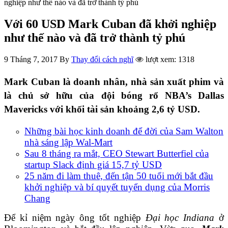
nghiệp như thế nào và đã trở thành tỷ phú
Với 60 USD Mark Cuban đã khởi nghiệp
như thế nào và đã trở thành tỷ phú
9 Tháng 7, 2017
By
Thay đổi cách nghĩ
lượt xem: 1318
Mark Cuban là doanh nhân, nhà sản xuất phim và
là chủ sở hữu của đội bóng rổ NBA’s Dallas
Mavericks với khối tài sản khoảng 2,6 tỷ USD.
Những bài học kinh doanh để đời của Sam Walton
nhà sáng lập Wal-Mart
Sau 8 tháng ra mắt, CEO Stewart Butterfiel của
startup Slack định giá 15,7 tỷ USD
25 năm đi làm thuê, đến tận 50 tuổi mới bắt đầu
khởi nghiệp và bí quyết tuyển dụng của Morris
Chang
Để kỉ niệm ngày ông tốt nghiệp
Đại học Indiana
ở