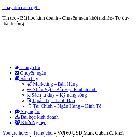
Thay đổi cách nghĩ
Tin tức - Bài học kinh doanh - Chuyện ngắn khởi nghiệp- Tư duy
thành công
Trang chủ
Chuyện ngắn
Sách hay
Marketing – Bán Hàng
Nhân Vật – Bài Học Kinh doanh
Sách tư duy – Kỹ năng sống
Quản Trị – Lãnh Đạo
Tài Chính – Ngân Hàng – Kinh Tế
Suy ngẫm
Bài học kinh doanh
Khởi Nghiệp
You are here:
»
Trang chu
»
Với 60 USD Mark Cuban đã khởi