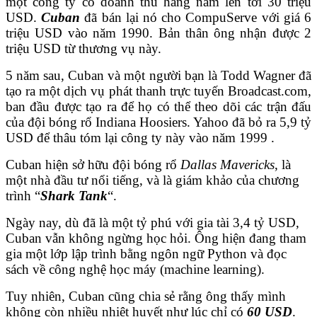
một công ty có doanh thu hàng năm lên tới 30 triệu
USD.
Cuban
đã bán lại nó cho CompuServe với giá 6
triệu USD vào năm 1990. Bản thân ông nhận được 2
triệu USD từ thương vụ này.
5 năm sau, Cuban và một người bạn là Todd Wagner đã
tạo ra một dịch vụ phát thanh trực tuyến Broadcast.com,
ban đầu được tạo ra để họ có thể theo dõi các trận đấu
của đội bóng rổ Indiana Hoosiers. Yahoo đã bỏ ra 5,9 tỷ
USD để thâu tóm lại công ty này vào năm 1999 .
Cuban hiện sở hữu đội bóng rổ
Dallas Mavericks
, là
một nhà đầu tư nổi tiếng, và là giám khảo của chương
trình “
Shark Tank
“.
Ngày nay, dù đã là một tỷ phú với gia tài 3,4 tỷ USD,
Cuban vẫn không ngừng học hỏi. Ông hiện đang tham
gia một lớp lập trình bằng ngôn ngữ Python và đọc
sách về công nghệ học máy (machine learning).
Tuy nhiên, Cuban cũng chia sẻ rằng ông thấy mình
không còn nhiều nhiệt huyết như lúc chỉ có
60 USD
.