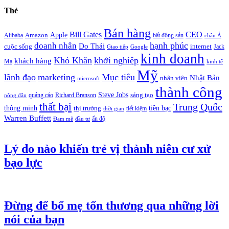
Thẻ
Bán hàng
Bill Gates
CEO
Apple
Amazon
Alibaba
bất động sản
châu Á
hạnh phúc
doanh nhân
Do Thái
cuộc sống
internet
Jack
Giao tiếp
Google
kinh doanh
Khó Khăn
khởi nghiệp
khách hàng
Ma
kinh tế
Mỹ
lãnh đạo
marketing
Mục tiêu
Nhật Bản
nhân viên
microsoft
thành công
Steve Jobs
sáng tạo
quảng cáo
Richard Branson
nông dân
thất bại
Trung Quốc
thông minh
tiền bạc
thị trường
tiết kiệm
thời gian
Warren Buffett
ấn độ
Đam mê
đầu tư
Lý do nào khiến trẻ vị thành niên cư xử
bạo lực
Đừng để bố mẹ tổn thương qua những lời
nói của bạn