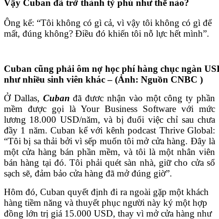
Vậy Cuban đã trở thành tỷ phú như thế nào?
Ông kể: “Tôi không có gì cả, vì vậy tôi không có gì để
mất, đúng không? Điều đó khiến tôi nỗ lực hết mình”.
Cuban cũng phải ôm nợ học phí hàng chục ngàn US
như nhiều sinh viên khác – (Ảnh: Nguồn CNBC )
Ở Dallas,
Cuban
đã đươc nhận vào một công ty phần
mềm được gọi là Your Business Software với mức
lương 18.000 USD/năm, và bị đuổi việc chỉ sau chưa
đầy 1 năm. Cuban kể với kênh podcast Thrive Global:
“Tôi bị sa thải bởi vì sếp muốn tôi mở cửa hàng. Đây là
một cửa hàng bán phần mềm, và tôi là một nhân viên
bán hàng tại đó. Tôi phải quét sàn nhà, giữ cho cửa sổ
sạch sẽ, đảm bảo cửa hàng đã mở đúng giờ”.
Hôm đó, Cuban quyết định đi ra ngoài gặp một khách
hàng tiềm năng và thuyết phục người này ký một hợp
đồng lớn trị giá 15.000 USD, thay vì mở cửa hàng như