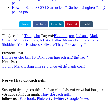
phú
Howard Schultz CEO Starbucks từ cậu bé nhà nghèo đến tỷ
phú cà phê
Twitter
Facebook
LinkedIn
Pinterest
Tumblr
Share on
Thuộc chủ đề:
Trang chu
Tag với:
Bloomington
,
Indiana
,
Mark
Cuban
,
MicroSolutions
,
NBA’s Dallas Mavericks
,
Shark Tank
,
Slobbins
,
Your Business Software
Thay đổi cách nghĩ
Previous Post
Bill Gates cho bạn 10 lời khuyên hữu ích như thế nào ?
Next Post
Tỷ phú Mark Cuban chia sẻ 5 bí quyết để thành công
Nói về
Thay đổi cách nghĩ
Suy nghĩ tích cực có thể giúp bạn cảm thấy vui vẻ và hài lòng hơn
với cuộc sống của mình.
Thay đổi cách nghĩ
follow us
:
Facebook
,
Pinterest
,
Twitter
,
Google News