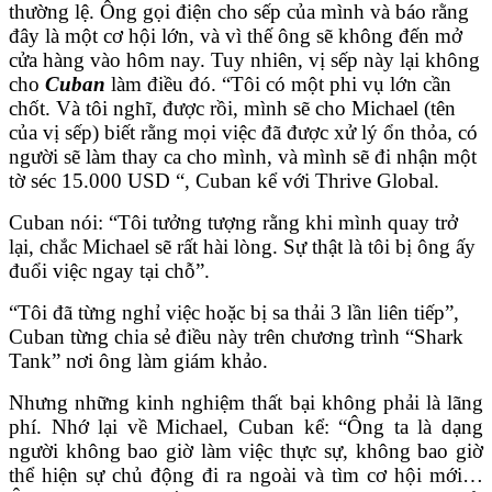
thường lệ. Ông gọi điện cho sếp của mình và báo rằng
đây là một cơ hội lớn, và vì thế ông sẽ không đến mở
cửa hàng vào hôm nay. Tuy nhiên, vị sếp này lại không
cho
Cuban
làm điều đó. “Tôi có một phi vụ lớn cần
chốt. Và tôi nghĩ, được rồi, mình sẽ cho Michael (tên
của vị sếp) biết rằng mọi việc đã được xử lý ổn thỏa, có
người sẽ làm thay ca cho mình, và mình sẽ đi nhận một
tờ séc 15.000 USD “, Cuban kể với Thrive Global.
Cuban nói: “Tôi tưởng tượng rằng khi mình quay trở
lại, chắc Michael sẽ rất hài lòng. Sự thật là tôi bị ông ấy
đuổi việc ngay tại chỗ”.
“Tôi đã từng nghỉ việc hoặc bị sa thải 3 lần liên tiếp”,
Cuban từng chia sẻ điều này trên chương trình “Shark
Tank” nơi ông làm giám khảo.
Nhưng những kinh nghiệm thất bại không phải là lãng
phí. Nhớ lại về Michael, Cuban kể: “Ông ta là dạng
người không bao giờ làm việc thực sự, không bao giờ
thể hiện sự chủ động đi ra ngoài và tìm cơ hội mới…