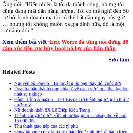
Ông nói: “Hiển nhiên là tôi đã thành công, nhưng tôi
cũng đang mất dần năng lượng. Tôi có thể nghĩ đến 50
cơ hội kinh doanh mà tôi có thể bắt đầu ngay bây giờ
… nhưng tôi không muốn xa gia đình nữa, đó là một
sự đánh đổi.”
Xem thêm bài viết :
Eric Worre đã từng nói đừng để
cảm xúc tiêu cực hủy hoại nỗ lực của bản thân
Sưu tầm
Related Posts
Nguyên tắc Pareto – Bí quyết giúp bạn thay đổi cuộc đời
Doanh nhân thành công chia sẽ về cách vượt qua thất bại lớn
nhất sự nghiệp
Hành Trình Amazon – Jeff Bezos Trở thành người giàu thứ 2
nước mỹ
Nữ doanh nhân 8X Lê Diệp Kiều Trang
Thành công từ nước sốt thịt nướng giúp Lindsay thu về hơn
15.000 đôla
Thủ thuật giao tiếp của các tỷ phú
Đăng tải video dạy làm mỹ phẩm lên Youtube trở thành triệu