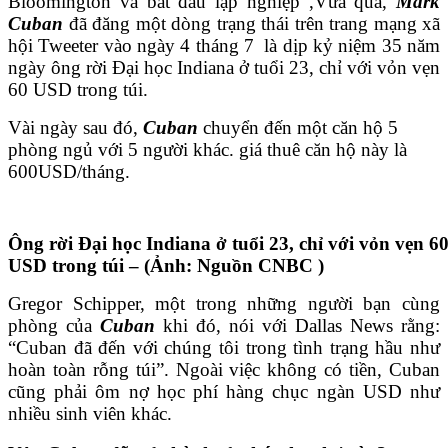
Bloomington và bắt đầu lập nghiệp ,Vừa qua,
Mark
Cuban
đã đăng một dòng trạng thái trên trang mạng xã
hội Tweeter vào ngày 4 tháng 7 là dịp kỷ niệm 35 năm
ngày ông rời Đại học Indiana ở tuổi 23, chỉ với vỏn vẹn
60 USD trong túi.
Vài ngày sau đó,
Cuban
chuyển đến một căn hộ 5
phòng ngủ với 5 người khác. giá thuê căn hộ này là
600USD/tháng.
Ông rời Đại học Indiana ở tuổi 23, chỉ với vỏn vẹn 6
USD trong túi – (Ảnh: Nguồn CNBC )
Gregor Schipper, một trong những người bạn cùng
phòng của
Cuban
khi đó, nói với Dallas News rằng:
“Cuban đã đến với chúng tôi trong tình trạng hầu như
hoàn toàn rỗng túi”. Ngoài việc không có tiền, Cuban
cũng phải ôm nợ học phí hàng chục ngàn USD như
nhiều sinh viên khác.