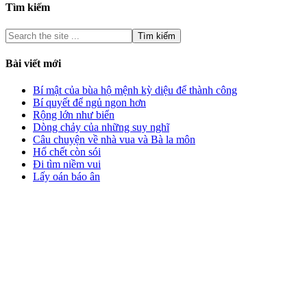
Tìm kiếm
Bài viết mới
Bí mật của bùa hộ mệnh kỳ diệu để thành công
Bí quyết để ngủ ngon hơn
Rộng lớn như biển
Dòng chảy của những suy nghĩ
Câu chuyện về nhà vua và Bà la môn
Hổ chết còn sói
Đi tìm niềm vui
Lấy oán báo ân