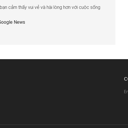
 bạn cảm thấy vui vẻ và hài lòng hơn với cuộc sống
Google News
C
E