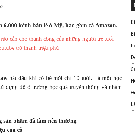
520
B
n 6.000 kênh bán lẻ ở Mỹ, bao gồm cả Amazon.
B
 rào cản cho thành công của những người trẻ tuổi
R
utube trở thành triệu phú
D
C
haw
bắt đầu khi cô bé mới chỉ 10 tuổi. Là một học
H
y tủ đựng đồ ở trường học quá truyền thống và nhàm
Đi
L
g sản phẩm đã làm nên thương
ệu của cô