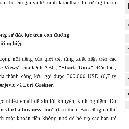
chai cho em gái và tự mình khai thác thị trường thanh
ng sự đắc lực trên con đường
ởi nghiệp
ng nổi tiếng của giới trẻ, từng xuất hiện trên các
e Views”
của kênh ABC,
“Shark Tank”
. Đặc biệt,
 đã thành công kêu gọi được 300.000 USD (6,7 tỷ
rjevic
và
Lori Greiner.
c nhiều email để xin lời khuyên, kinh nghiệm. Do
n start a business, too”
(tạm dịch: Bạn cũng có thể
ích một khoản tiền không nhỏ để hỗ trợ các bạn trẻ