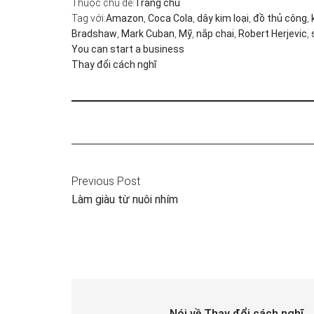
Thuộc chủ đề:
Trang chu
Tag với:
Amazon
,
Coca Cola
,
dây kim loại
,
đồ thủ công
,
Bradshaw
,
Mark Cuban
,
Mỹ
,
nắp chai
,
Robert Herjevic
,
You can start a business
Thay đổi cách nghĩ
Previous Post
Làm giàu từ nuôi nhím
Nói về
Thay đổi cách nghĩ