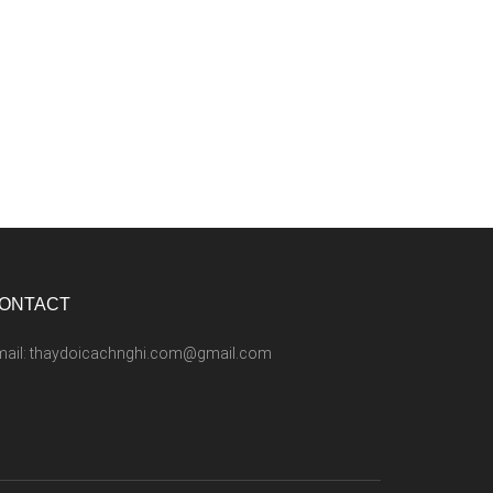
ONTACT
mail: thaydoicachnghi.com@gmail.com