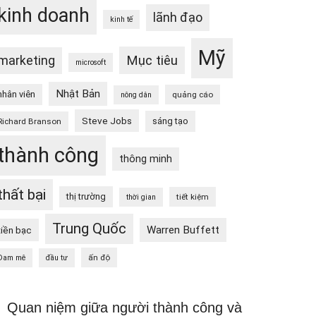
kinh doanh
lãnh đạo
kinh tế
Mỹ
Mục tiêu
marketing
microsoft
Nhật Bản
nhân viên
quảng cáo
nông dân
Steve Jobs
sáng tạo
Richard Branson
thành công
thông minh
thất bại
thị trường
tiết kiệm
thời gian
Trung Quốc
Warren Buffett
tiền bạc
ấn độ
Đam mê
đầu tư
Quan niệm giữa người thành công và