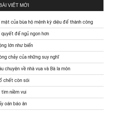
BÀI VIẾT MỚI
í mật của bùa hộ mệnh kỳ diệu để thành công
í quyết để ngủ ngon hơn
ộng lớn như biển
òng chảy của những suy nghĩ
âu chuyện về nhà vua và Bà la môn
ổ chết còn sói
 tìm niềm vui
ấy oán báo ân