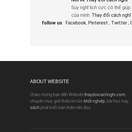
Suy nghĩ tích cực có thể giúp
của mình.
Thay đổi cách nghĩ
follow us
:
Facebook
,
Pinterest
,
Twitter
,
ABOUT WEBSITE
Chào mừng bạn đến Website
thaydoicachnghi.com
,
chuyên mục giới thiệu tin tức
khởi nghiệp
, bài học hay,
sách
phát triển bản thân nên đọc