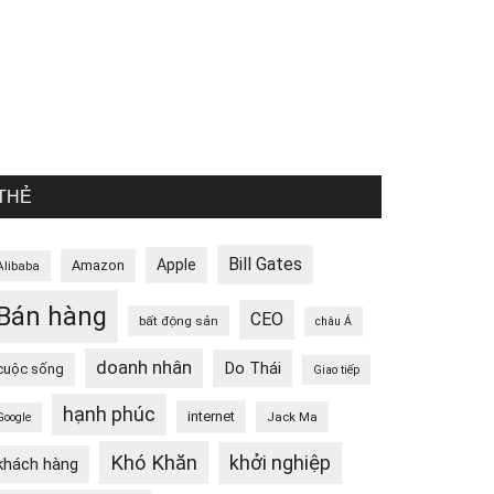
THẺ
Bill Gates
Apple
Amazon
Alibaba
Bán hàng
CEO
bất động sản
châu Á
doanh nhân
Do Thái
cuộc sống
Giao tiếp
hạnh phúc
internet
Jack Ma
Google
Khó Khăn
khởi nghiệp
khách hàng