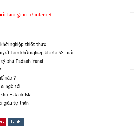
ổi làm giàu từ internet
khởi nghiệp thiết thực
yết tâm khởi nghiệp khi đã 53 tuổi
 tỷ phú Tadashi Yanai
y
hế nào ?
ai ngờ tới
là khó – Jack Ma
i giàu tự thân
est
Tumblr