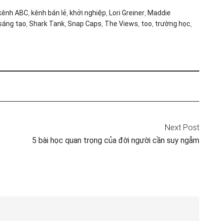
kênh ABC
,
kênh bán lẻ
,
khởi nghiệp
,
Lori Greiner
,
Maddie
sáng tạo
,
Shark Tank
,
Snap Caps
,
The Views
,
too
,
trường học
,
Next Post
5 bài học quan trọng của đời người cần suy ngẫm