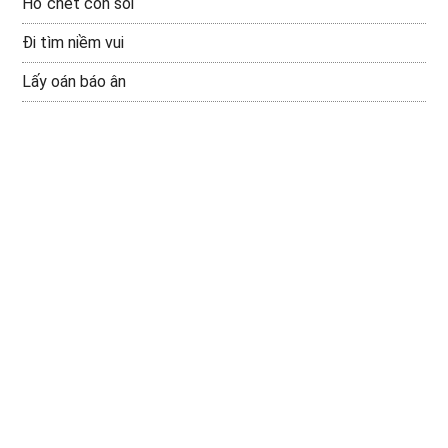
Hổ chết còn sói
Đi tìm niềm vui
Lấy oán báo ân