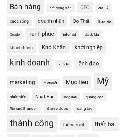
Bán hàng
CEO
bất động sản
châu Á
doanh nhân
Do Thái
cuộc sống
Giao tiếp
hạnh phúc
internet
Jack Ma
Google
Khó Khăn
khởi nghiệp
khách hàng
kinh doanh
lãnh đạo
kinh tế
Mỹ
Mục tiêu
marketing
microsoft
Nhật Bản
nhân viên
quảng cáo
nông dân
Steve Jobs
sáng tạo
Richard Branson
thành công
thất bại
thông minh