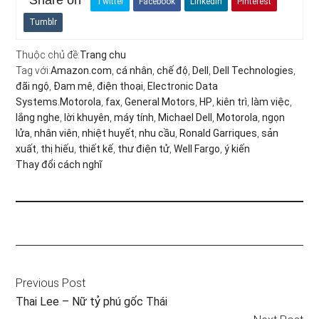
Share on
Twitter
Facebook
LinkedIn
Pinterest
Tumblr
Thuộc chủ đề:
Trang chu
Tag với:
Amazon.com
,
cá nhân
,
chế độ
,
Dell
,
Dell Technologies
,
đãi ngộ
,
Đam mê
,
điện thoại
,
Electronic Data
Systems.Motorola
,
fax
,
General Motors
,
HP
,
kiên trì
,
làm việc
,
lắng nghe
,
lời khuyên
,
máy tính
,
Michael Dell
,
Motorola
,
ngọn
lửa
,
nhân viên
,
nhiệt huyết
,
nhu cầu
,
Ronald Garriques
,
sản
xuất
,
thị hiếu
,
thiết kế
,
thư điện tử
,
Well Fargo
,
ý kiến
Thay đổi cách nghĩ
Previous Post
Thai Lee – Nữ tỷ phú gốc Thái