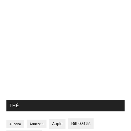
THẺ
Bill Gates
Apple
Amazon
Alibaba