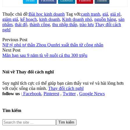
Twitter
Facebook
LinkedIn
Pinterest
Tumblr
Share on
Thuộc chủ đề:
Bài học kinh doanh
Tag với:
cạnh tranh
,
giá
,
giá rẻ
,
giảm giá
,
kế hoạch
,
kinh doanh
,
Kinh doanh nhỏ
,
nguồn hàng
,
sản
phẩm
,
thái độ
,
thành công
,
thu nhập thấp
,
trào lưu
Thay đổi cách
nghĩ
Previous Post
Nữ tỷ phú tự thân Zhou Qunfei xuất thân từ công nhân
Next Post
Mãn hạn sau 9 năm tù về nuôi cá thu 300 triệu
Nói về
Thay đổi cách nghĩ
Suy nghĩ tích cực có thể giúp bạn cảm thấy vui vẻ và hài lòng hơn
với cuộc sống của mình.
Thay đổi cách nghĩ
follow us
:
Facebook
,
Pinterest
,
Twitter
,
Google News
Tìm kiếm