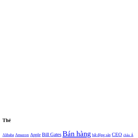
Thẻ
Bán hàng
Bill Gates
CEO
Apple
Amazon
Alibaba
bất động sản
châu Á