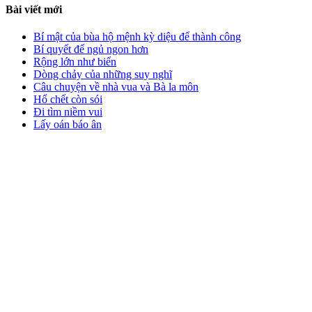
Bài viết mới
Bí mật của bùa hộ mệnh kỳ diệu để thành công
Bí quyết để ngủ ngon hơn
Rộng lớn như biển
Dòng chảy của những suy nghĩ
Câu chuyện về nhà vua và Bà la môn
Hổ chết còn sói
Đi tìm niềm vui
Lấy oán báo ân