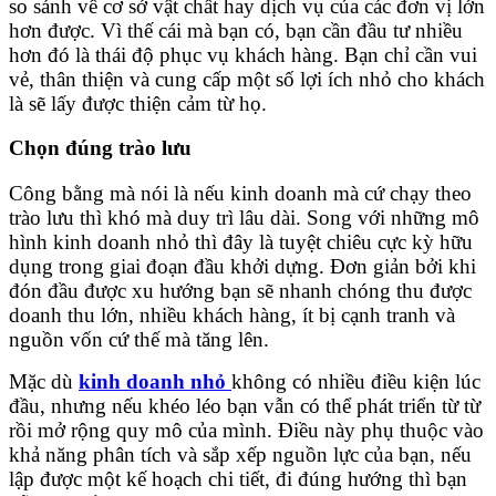
so sánh về cơ sở vật chất hay dịch vụ của các đơn vị lớn
hơn được. Vì thế cái mà bạn có, bạn cần đầu tư nhiều
hơn đó là thái độ phục vụ khách hàng. Bạn chỉ cần vui
vẻ, thân thiện và cung cấp một số lợi ích nhỏ cho khách
là sẽ lấy được thiện cảm từ họ.
Chọn đúng trào lưu
Công bằng mà nói là nếu kinh doanh mà cứ chạy theo
trào lưu thì khó mà duy trì lâu dài. Song với những mô
hình kinh doanh nhỏ thì đây là tuyệt chiêu cực kỳ hữu
dụng trong giai đoạn đầu khởi dựng. Đơn giản bởi khi
đón đầu được xu hướng bạn sẽ nhanh chóng thu được
doanh thu lớn, nhiều khách hàng, ít bị cạnh tranh và
nguồn vốn cứ thế mà tăng lên.
Mặc dù
kinh doanh nhỏ
không có nhiều điều kiện lúc
đầu, nhưng nếu khéo léo bạn vẫn có thể phát triển từ từ
rồi mở rộng quy mô của mình. Điều này phụ thuộc vào
khả năng phân tích và sắp xếp nguồn lực của bạn, nếu
lập được một kế hoạch chi tiết, đi đúng hướng thì bạn