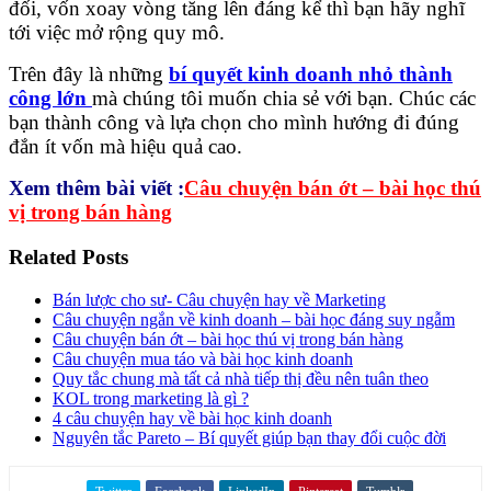
đối, vốn xoay vòng tăng lên đáng kể thì bạn hãy nghĩ
tới việc mở rộng quy mô.
Trên đây là những
bí quyết kinh doanh nhỏ thành
công lớn
mà chúng tôi muốn chia sẻ với bạn. Chúc các
bạn thành công và lựa chọn cho mình hướng đi đúng
đắn ít vốn mà hiệu quả cao.
Xem thêm bài viết :
Câu chuyện bán ớt – bài học thú
vị trong bán hàng
Related Posts
Bán lược cho sư- Câu chuyện hay về Marketing
Câu chuyện ngắn về kinh doanh – bài học đáng suy ngẫm
Câu chuyện bán ớt – bài học thú vị trong bán hàng
Câu chuyện mua táo và bài học kinh doanh
Quy tắc chung mà tất cả nhà tiếp thị đều nên tuân theo
KOL trong marketing là gì ?
4 câu chuyện hay về bài học kinh doanh
Nguyên tắc Pareto – Bí quyết giúp bạn thay đổi cuộc đời