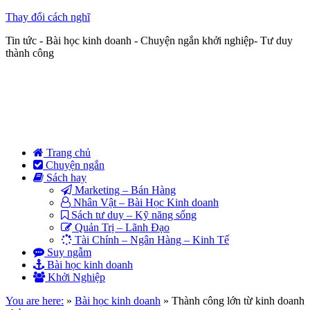
Thay đổi cách nghĩ
Tin tức - Bài học kinh doanh - Chuyện ngắn khởi nghiệp- Tư duy
thành công
Trang chủ
Chuyện ngắn
Sách hay
Marketing – Bán Hàng
Nhân Vật – Bài Học Kinh doanh
Sách tư duy – Kỹ năng sống
Quản Trị – Lãnh Đạo
Tài Chính – Ngân Hàng – Kinh Tế
Suy ngẫm
Bài học kinh doanh
Khởi Nghiệp
You are here:
»
Bài học kinh doanh
»
Thành công lớn từ kinh doanh