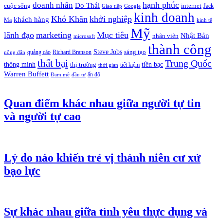
hạnh phúc
doanh nhân
Do Thái
cuộc sống
internet
Jack
Giao tiếp
Google
kinh doanh
Khó Khăn
khởi nghiệp
khách hàng
Ma
kinh tế
Mỹ
lãnh đạo
marketing
Mục tiêu
Nhật Bản
nhân viên
microsoft
thành công
Steve Jobs
sáng tạo
quảng cáo
Richard Branson
nông dân
thất bại
Trung Quốc
thông minh
tiền bạc
thị trường
tiết kiệm
thời gian
Warren Buffett
ấn độ
Đam mê
đầu tư
Quan điểm khác nhau giữa người tự tin
và người tự cao
Lý do nào khiến trẻ vị thành niên cư xử
bạo lực
Sự khác nhau giữa tình yêu thực dụng và